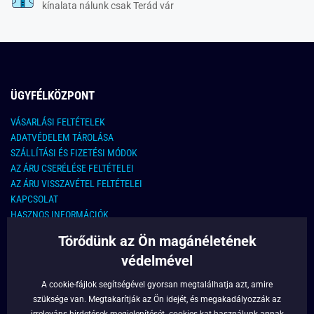
kínalata nálunk csak Terád vár
ÜGYFÉLKÖZPONT
VÁSARLÁSI FELTÉTELEK
ADATVÉDELEM TÁROLÁSA
SZÁLLÍTÁSI ÉS FIZETÉSI MÓDOK
AZ ÁRU CSERÉLÉSE FELTÉTELEI
AZ ÁRU VISSZAVÉTEL FELTÉTELEI
KAPCSOLAT
HASZNOS INFORMÁCIÓK
Törődünk az Ön magánéletének
KAPCSOLAT
védelmével
E-MAIL CÍM:
info@legyferfi.hu
A cookie-fájlok segítségével gyorsan megtalálhatja azt, amire
szüksége van. Megtakarítják az Ön idejét, és megakadályozzák az
FONTOS INFORMÁCIÓK
irreleváns hirdetések megjelenítését.
cookies
-kat használunk annak