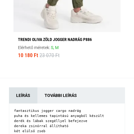
TRENDI OLIVA ZÖLD JOGGER NADRÁG P886
ST
Elérhető méretek:
S,
M
Elé
10 180 Ft
23 070 Ft
10
LEÍRÁS
TOVÁBBI LEÍRÁS
fantasztikus jogger cargo nadrág

puha és kellemes tapintású anyagból készült

derék és lábak szegéllyel befejezve

dereka zsinórral állítható

két elülső zseb
