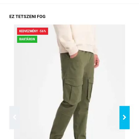
EZ TETSZENI FOG
KEDVEZMÉNY -56%
KED
RAKTÁRON
RA