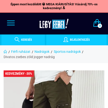
Éppen most kezdődött 😁 MEGA KIÁRUSÍTÁS! Vásárolj 70%-os
kedvezményl 🔝
0
KERESÉS
BEJELENTKEZÉS
Férfi ruházat
Nadrágok
Sportos nadrágok
Divatos zsebes zöld jogger nadrág
KEDVEZMÉNY -30%