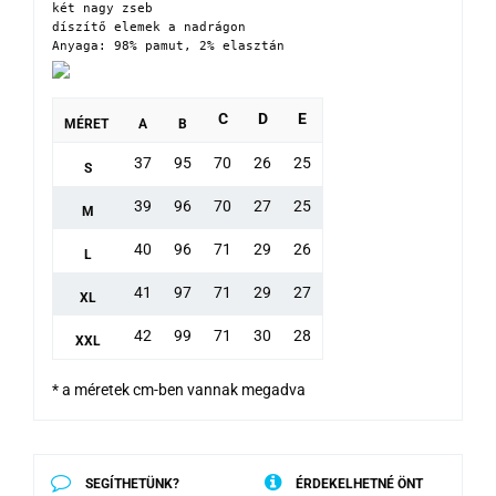
két nagy zseb

díszítő elemek a nadrágon

Anyaga: 98% pamut, 2% elasztán
C
D
E
MÉRET
A
B
37
95
70
26
25
S
39
96
70
27
25
M
40
96
71
29
26
L
41
97
71
29
27
XL
42
99
71
30
28
XXL
* a méretek cm-ben vannak megadva
SEGÍTHETÜNK?
ÉRDEKELHETNÉ ÖNT