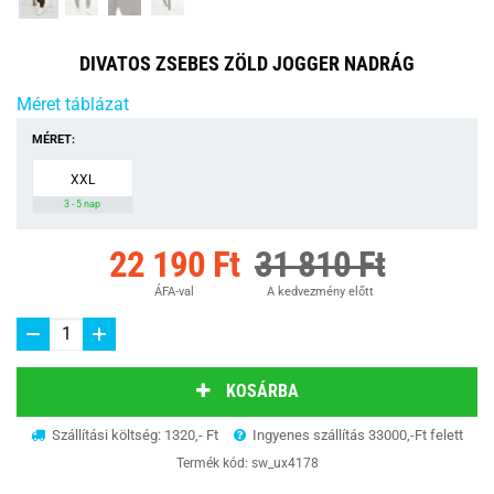
DIVATOS ZSEBES ZÖLD JOGGER NADRÁG
Méret táblázat
MÉRET:
XXL
3 - 5 nap
22 190 Ft
31 810 Ft
ÁFA-val
A kedvezmény előtt
KOSÁRBA
Szállítási költség: 1320,- Ft
Ingyenes szállítás 33000,-Ft felett
Termék kód:
sw_ux4178