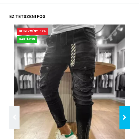
EZ TETSZENI FOG
KEDVEZMÉNY -12%
KED
RAKTÁRON
RA