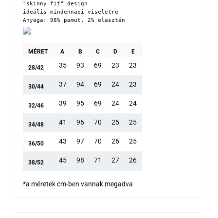
"skinny fit" design

ideális mindennapi viseletre

Anyaga: 98% pamut, 2% elasztán
MÉRET
A
B
C
D
E
35
93
69
23
23
28/42
37
94
69
24
23
30/44
39
95
69
24
24
32/46
41
96
70
25
25
34/48
43
97
70
26
25
36/50
45
98
71
27
26
38/52
*a méretek cm-ben vannak megadva