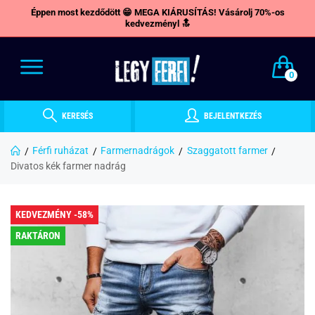
Éppen most kezdődött 😁 MEGA KIÁRUSÍTÁS! Vásárolj 70%-os
kedvezményl 🔝
0
KERESÉS
BEJELENTKEZÉS
Férfi ruházat
Farmernadrágok
Szaggatott farmer
Divatos kék farmer nadrág
KEDVEZMÉNY -58%
RAKTÁRON