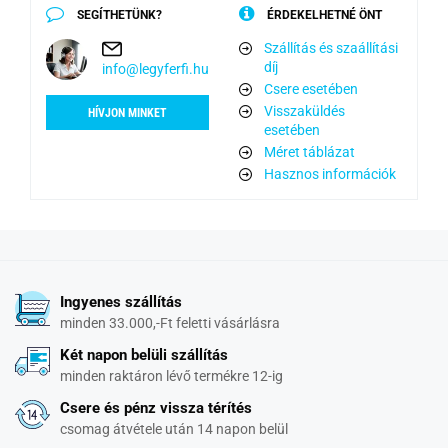
SEGÍTHETÜNK?
ÉRDEKELHETNÉ ÖNT
Szállítás és szaállítási
díj
info@legyferfi.hu
Csere esetében
Visszaküldés
HÍVJON MINKET
esetében
Méret táblázat
Hasznos információk
Ingyenes szállítás
minden 33.000,-Ft feletti vásárlásra
Két napon belüli szállítás
minden raktáron lévő termékre 12-ig
Csere és pénz vissza térítés
csomag átvétele után 14 napon belül