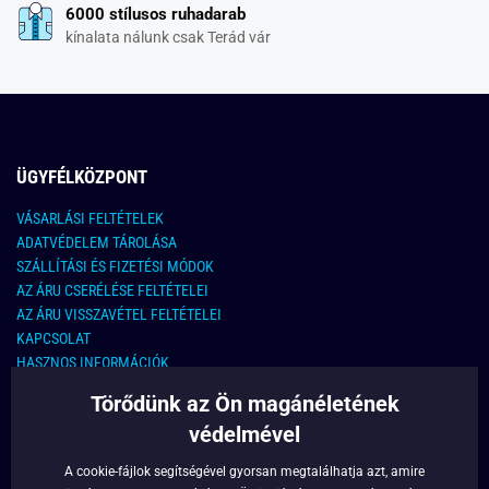
6000 stílusos ruhadarab
kínalata nálunk csak Terád vár
ÜGYFÉLKÖZPONT
VÁSARLÁSI FELTÉTELEK
ADATVÉDELEM TÁROLÁSA
SZÁLLÍTÁSI ÉS FIZETÉSI MÓDOK
AZ ÁRU CSERÉLÉSE FELTÉTELEI
AZ ÁRU VISSZAVÉTEL FELTÉTELEI
KAPCSOLAT
HASZNOS INFORMÁCIÓK
Törődünk az Ön magánéletének
KAPCSOLAT
védelmével
E-MAIL CÍM:
info@legyferfi.hu
A cookie-fájlok segítségével gyorsan megtalálhatja azt, amire