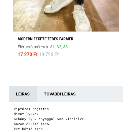
MODERN FEKETE ZEBES FARMER
FE
Elérhető méretek:
31,
32,
33
Elé
17 270 Ft
19 720 Ft
15
LEÍRÁS
TOVÁBBI LEÍRÁS
cipzáros rögzítés

divat lyukak

néhány lyuk anyaggal van kibélelve

három elülső zseb

két hátsó zseb
