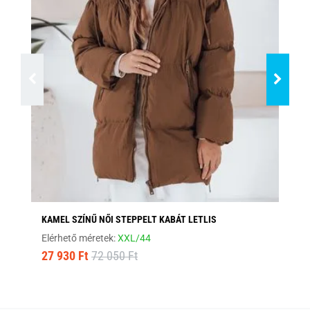
KAMEL SZÍNŰ NŐI STEPPELT KABÁT LETLIS
ST
Elérhető méretek:
XXL/44
Elé
27 930 Ft
72 050 Ft
10