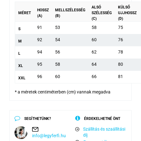
ALSÓ
KÜLSŐ
HOSSZ
MELLSZÉLESSÉG
MÉRET
SZÉLESSÉG
UJJHOSSZ
(A)
(B)
(C)
(D)
91
53
58
75
S
92
54
60
76
M
94
56
62
78
L
95
58
64
80
XL
96
60
66
81
XXL
* a méretek centiméterben (cm) vannak megadva
SEGÍTHETÜNK?
ÉRDEKELHETNÉ ÖNT
Szállítás és szaállítási
díj
info@legyferfi.hu