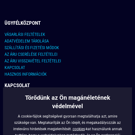
ÜGYFÉLKÖZPONT
VÁSARLÁSI FELTÉTELEK
ADATVÉDELEM TÁROLÁSA
SZÁLLÍTÁSI ÉS FIZETÉSI MÓDOK
AZ ÁRU CSERÉLÉSE FELTÉTELEI
AZ ÁRU VISSZAVÉTEL FELTÉTELEI
KAPCSOLAT
HASZNOS INFORMÁCIÓK
KAPCSOLAT
Törődünk az Ön magánéletének
E-MAIL CÍM:
info@legyferfi.hu
védelmével
FONTOS INFORMÁCIÓK
A cookie-fájlok segítségével gyorsan megtalálhatja azt, amire
szüksége van. Megtakarítják az Ön idejét, és megakadályozzák az
RÓLUNK
irreleváns hirdetések megjelenítését.
cookies
-kat használunk annak
BLOG