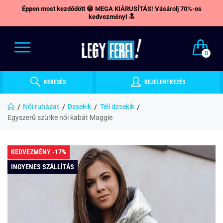
Éppen most kezdődött 😁 MEGA KIÁRUSÍTÁS! Vásárolj 70%-os
kedvezményl 🔝
0
KERESÉS
BEJELENTKEZÉS
Női ruházat
Dzsekik
Téli dzsekik
Egyszerű szürke női kabát Maggie
KEDVEZMÉNY -17%
INGYENES SZÁLLÍTÁS