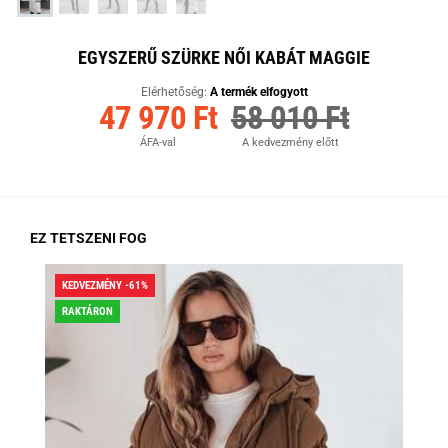
EGYSZERŰ SZÜRKE NŐI KABÁT MAGGIE
Elérhetőség:
A termék elfogyott
47 970 Ft
58 010 Ft
ÁFA-val
A kedvezmény előtt
EZ TETSZENI FOG
KEDVEZMÉNY -61%
KED
RAKTÁRON
RA