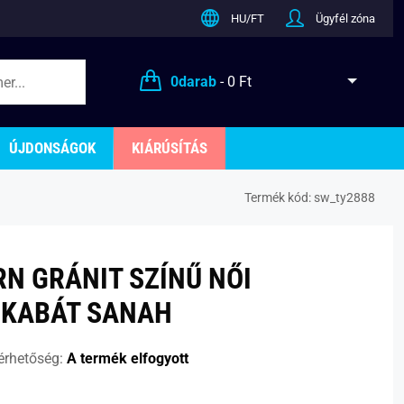
HU/FT
Ügyfél zóna
0
darab
-
0 Ft
ÚJDONSÁGOK
KIÁRÚSÍTÁS
Termék kód:
sw_ty2888
N GRÁNIT SZÍNŰ NŐI
KABÁT SANAH
érhetőség:
A termék elfogyott