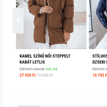
KAMEL SZÍNŰ NŐI STEPPELT
STÍLUO
KABÁT LETLIS
DZSEKI
Elérhető méretek:
XXL/44
Elérhető 
27 930 Ft
72 050 Ft
10 705 F