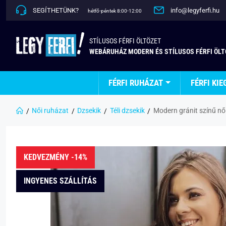
SEGÍTHETÜNK?
info@legyferfi.hu
hétfő-péntek 8:00-12:00
STÍLUSOS FÉRFI ÖLTÖZET
WEBÁRUHÁZ MODERN ÉS STÍLUSOS FÉRFI ÖL
FÉRFI RUHÁZAT
FÉRFI KIE
Női ruházat
Dzsekik
Téli dzsekik
Modern gránit színű nő
KEDVEZMÉNY -14%
INGYENES SZÁLLÍTÁS