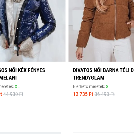
SOS NŐI KÉK FÉNYES
DIVATOS NŐI BARNA TÉLI 
 MELANI
TRENDYGLAM
méretek:
XL
Elérhető méretek:
S
t
44 930 Ft
12 735 Ft
36 490 Ft