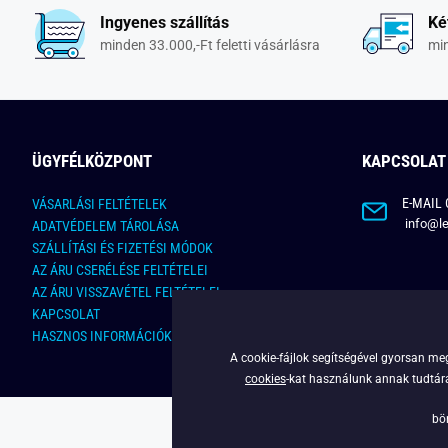
Ingyenes szállítás
Ké
minden 33.000,-Ft feletti vásárlásra
min
ÜGYFÉLKÖZPONT
KAPCSOLAT
E-MAIL 
VÁSARLÁSI FELTÉTELEK
info@le
ADATVÉDELEM TÁROLÁSA
SZÁLLÍTÁSI ÉS FIZETÉSI MÓDOK
AZ ÁRU CSERÉLÉSE FELTÉTELEI
AZ ÁRU VISSZAVÉTEL FELTÉTELEI
KAPCSOLAT
HASZNOS INFORMÁCIÓK
A cookie-fájlok segítségével gyorsan meg
cookies
-kat használunk annak tudtára,
bö