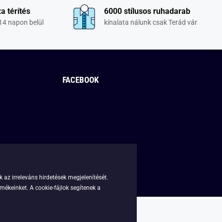
a térítés
6000 stílusos ruhadarab
14 napon belül
kínalata nálunk csak Terád vár
FACEBOOK
 az irreleváns hirdetések megjelenítését.
mékeinket. A cookie-fájlok segítenek a