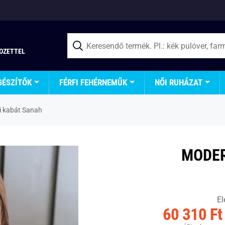
TOZETTEL
GÉSZÍTŐK
FÉRFI FEHÉRNEMŰK
NŐI RUHÁZAT
i kabát Sanah
MODER
El
60 310 Ft