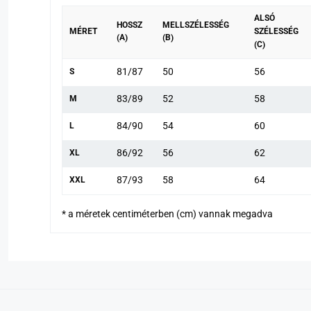
ALSÓ
HOSSZ
MELLSZÉLESSÉG
MÉRET
SZÉLESSÉG
(A)
(B)
(C)
81/87
50
56
S
83/89
52
58
M
84/90
54
60
L
86/92
56
62
XL
87/93
58
64
XXL
* a méretek centiméterben (cm) vannak megadva