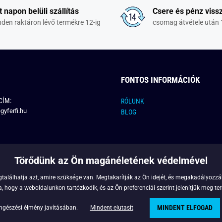
t napon belüli szállítás
Csere és pénz vissz
den raktáron lévő termékre 12-ig
csomag átvétele után 
FONTOS INFORMÁCIÓK
CÍM:
RÓLUNK
gyferfi.hu
BLOG
Törődünk az Ön magánéletének védelmével
találhatja azt, amire szüksége van. Megtakarítják az Ön idejét, és megakadályozzák
 hogy a weboldalunkon tartózkodik, és az Ön preferenciái szerint jelenítjük meg ter
MINDENT ELFOGAD
Copyright © 2022 - Legyferfi.hu
ngészési élmény javításában.
Mindent elutasít