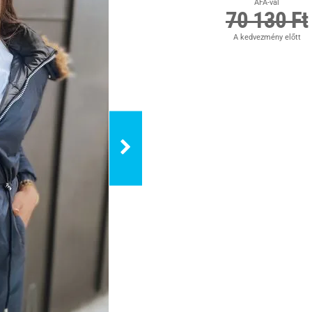
ÁFA-val
70 130 Ft
A kedvezmény előtt