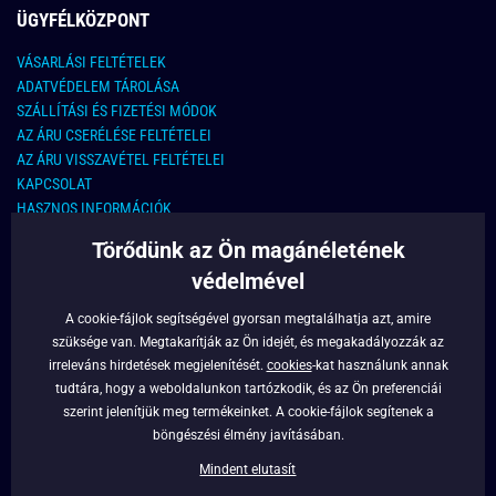
ÜGYFÉLKÖZPONT
VÁSARLÁSI FELTÉTELEK
ADATVÉDELEM TÁROLÁSA
SZÁLLÍTÁSI ÉS FIZETÉSI MÓDOK
AZ ÁRU CSERÉLÉSE FELTÉTELEI
AZ ÁRU VISSZAVÉTEL FELTÉTELEI
KAPCSOLAT
HASZNOS INFORMÁCIÓK
Törődünk az Ön magánéletének
KAPCSOLAT
védelmével
E-MAIL CÍM:
info@legyferfi.hu
A cookie-fájlok segítségével gyorsan megtalálhatja azt, amire
szüksége van. Megtakarítják az Ön idejét, és megakadályozzák az
FONTOS INFORMÁCIÓK
irreleváns hirdetések megjelenítését.
cookies
-kat használunk annak
tudtára, hogy a weboldalunkon tartózkodik, és az Ön preferenciái
RÓLUNK
szerint jelenítjük meg termékeinket. A cookie-fájlok segítenek a
BLOG
böngészési élmény javításában.
FACEBOOK
Mindent elutasít