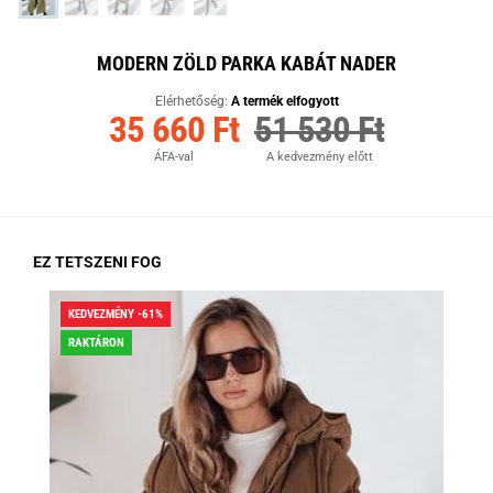
MODERN ZÖLD PARKA KABÁT NADER
Elérhetőség:
A termék elfogyott
35 660 Ft
51 530 Ft
ÁFA-val
A kedvezmény előtt
EZ TETSZENI FOG
KEDVEZMÉNY -61%
KED
RAKTÁRON
RA