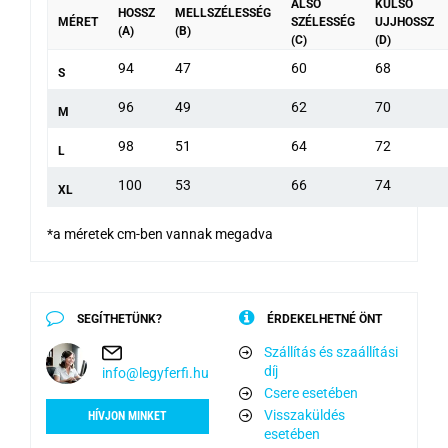
ALSÓ
KÜLSŐ
HOSSZ
MELLSZÉLESSÉG
MÉRET
SZÉLESSÉG
UJJHOSSZ
(A)
(B)
(C)
(D)
94
47
60
68
S
96
49
62
70
M
98
51
64
72
L
100
53
66
74
XL
*a méretek cm-ben vannak megadva
SEGÍTHETÜNK?
ÉRDEKELHETNÉ ÖNT
Szállítás és szaállítási
díj
info@legyferfi.hu
Csere esetében
Visszaküldés
HÍVJON MINKET
esetében