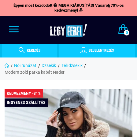
Éppen most kezdődött 😁 MEGA KIÁRUSÍTÁS! Vásárolj 70%-os
kedvezményl 🔝
0
KERESÉS
BEJELENTKEZÉS
Női ruházat
Dzsekik
Téli dzsekik
Modern zöld parka kabát Nader
KEDVEZMÉNY -31%
INGYENES SZÁLLÍTÁS