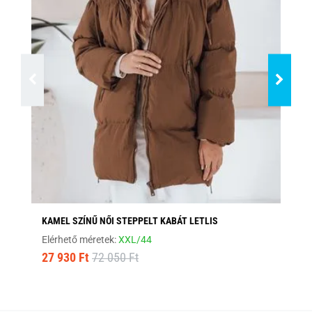
KAMEL SZÍNŰ NŐI STEPPELT KABÁT LETLIS
ST
Elérhető méretek:
XXL/44
Elé
27 930 Ft
72 050 Ft
10