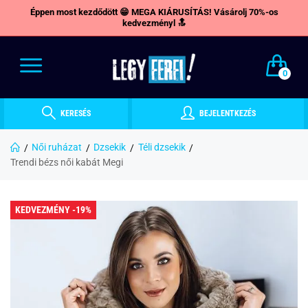
Éppen most kezdődött 😁 MEGA KIÁRUSÍTÁS! Vásárolj 70%-os
kedvezményl 🔝
0
KERESÉS
BEJELENTKEZÉS
Női ruházat
Dzsekik
Téli dzsekik
Trendi bézs női kabát Megi
KEDVEZMÉNY -19%