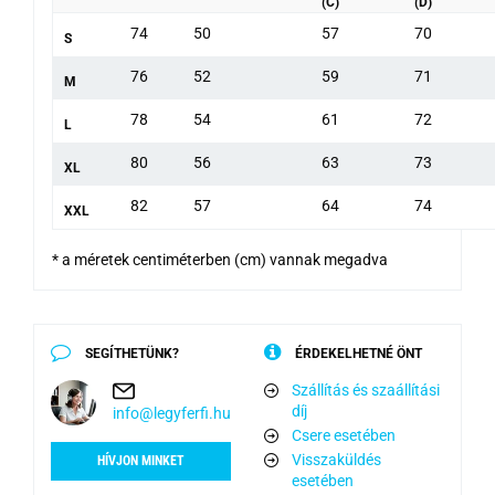
(C)
(D)
74
50
57
70
S
76
52
59
71
M
78
54
61
72
L
80
56
63
73
XL
82
57
64
74
XXL
* a méretek centiméterben (cm) vannak megadva
SEGÍTHETÜNK?
ÉRDEKELHETNÉ ÖNT
Szállítás és szaállítási
díj
info@legyferfi.hu
Csere esetében
Visszaküldés
HÍVJON MINKET
esetében