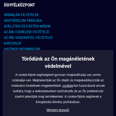
ÜGYFÉLKÖZPONT
VÁSARLÁSI FELTÉTELEK
ADATVÉDELEM TÁROLÁSA
SZÁLLÍTÁSI ÉS FIZETÉSI MÓDOK
AZ ÁRU CSERÉLÉSE FELTÉTELEI
AZ ÁRU VISSZAVÉTEL FELTÉTELEI
KAPCSOLAT
HASZNOS INFORMÁCIÓK
Törődünk az Ön magánéletének
KAPCSOLAT
védelmével
E-MAIL CÍM:
info@legyferfi.hu
A cookie-fájlok segítségével gyorsan megtalálhatja azt, amire
szüksége van. Megtakarítják az Ön idejét, és megakadályozzák az
FONTOS INFORMÁCIÓK
irreleváns hirdetések megjelenítését.
cookies
-kat használunk annak
tudtára, hogy a weboldalunkon tartózkodik, és az Ön preferenciái
RÓLUNK
szerint jelenítjük meg termékeinket. A cookie-fájlok segítenek a
BLOG
böngészési élmény javításában.
FACEBOOK
Mindent elutasít