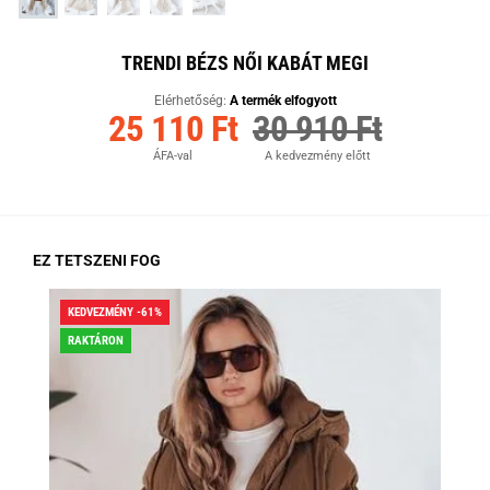
TRENDI BÉZS NŐI KABÁT MEGI
Elérhetőség:
A termék elfogyott
25 110 Ft
30 910 Ft
ÁFA-val
A kedvezmény előtt
EZ TETSZENI FOG
KEDVEZMÉNY -61%
KED
RAKTÁRON
RA