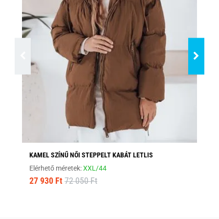
KAMEL SZÍNŰ NŐI STEPPELT KABÁT LETLIS
ST
Elérhető méretek:
XXL/44
Elé
27 930 Ft
72 050 Ft
10