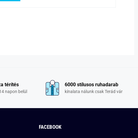
a térítés
6000 stílusos ruhadarab
14 napon belül
kínalata nálunk csak Terád vár
FACEBOOK