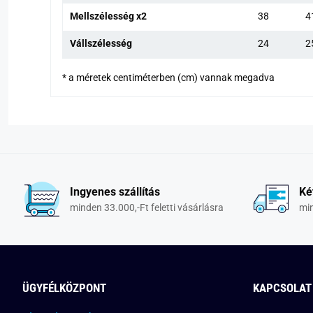
Mellszélesség x2
38
4
Vállszélesség
24
2
* a méretek centiméterben (cm) vannak megadva
Ingyenes szállítás
Ké
minden 33.000,-Ft feletti vásárlásra
min
ÜGYFÉLKÖZPONT
KAPCSOLAT