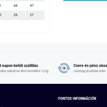
1
44
47
5
26
27
t napon belüli szállítás
Csere és pénz vissz
den raktáron lévő termékre 12-ig
csomag átvétele után 
FONTOS INFORMÁCIÓK