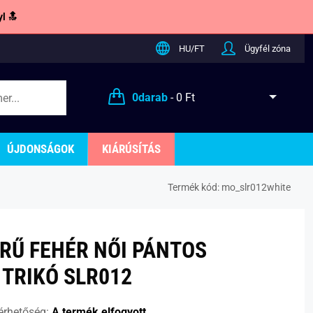
l 🔝
HU/FT
Ügyfél zóna
0
darab
-
0 Ft
ÚJDONSÁGOK
KIÁRÚSÍTÁS
Termék kód:
mo_slr012white
RŰ FEHÉR NŐI PÁNTOS
TRIKÓ SLR012
érhetőség:
A termék elfogyott