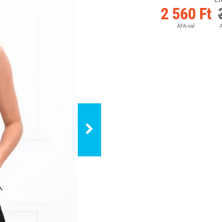
2 560 Ft
ÁFA-val
A