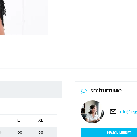
SEGÍTHETÜNK?
info@legy
M
L
XL
4
66
68
HÍVJON MINKET