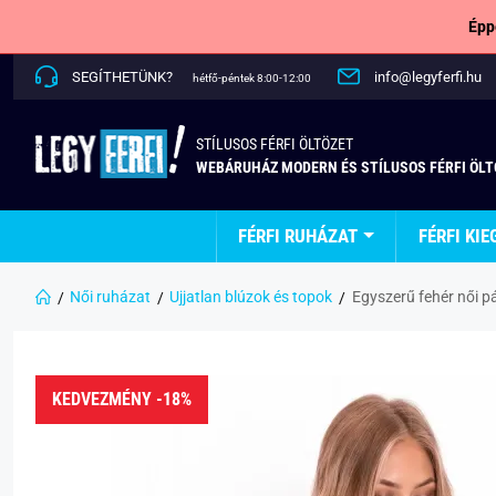
Épp
SEGÍTHETÜNK?
info@legyferfi.hu
hétfő-péntek 8:00-12:00
STÍLUSOS FÉRFI ÖLTÖZET
WEBÁRUHÁZ MODERN ÉS STÍLUSOS FÉRFI ÖL
FÉRFI RUHÁZAT
FÉRFI KIE
Női ruházat
Ujjatlan blúzok és topok
Egyszerű fehér női p
KEDVEZMÉNY -18%