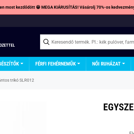
en most kezdődött 😁 MEGA KIÁRUSÍTÁS! Vásárolj 70%-os kedvezmény
TOZETTEL
GÉSZÍTŐK
FÉRFI FEHÉRNEMŰK
NŐI RUHÁZAT
ántos trikó SLR012
EGYSZE
El