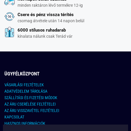
minden raktáron lévő termékre 12-ig
Csere és pénz vissza térítés
csomag átvétele után 14 napon belül
6000 stílusos ruhadarab
kínalata nálunk csak Terád vár
ÜGYFÉLKÖZPONT
VÁSARLÁSI FELTÉTELEK
ADATVÉDELEM TÁROLÁSA
SZÁLLÍTÁSI ÉS FIZETÉSI MÓDOK
AZ ÁRU CSERÉLÉSE FELTÉTELEI
AZ ÁRU VISSZAVÉTEL FELTÉTELEI
KAPCSOLAT
HASZNOS INFORMÁCIÓK