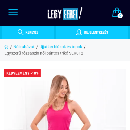
0
KERESÉS
BEJELENTKEZÉS
Női ruházat
Ujjatlan blúzok és topok
Egyszerű rózsaszín női pántos trikó SLR012
KEDVEZMÉNY -18%