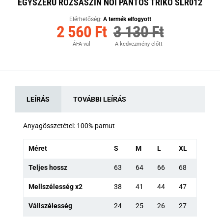
EGYSZERŰ RÓZSASZÍN NŐI PÁNTOS TRIKÓ SLR012
Elérhetőség:
A termék elfogyott
2 560 Ft
3 130 Ft
ÁFA-val
A kedvezmény előtt
LEÍRÁS
TOVÁBBI LEÍRÁS
Anyagösszetétel: 100% pamut
Méret
S
M
L
XL
Teljes hossz
63
64
66
68
Mellszélesség x2
38
41
44
47
Vállszélesség
24
25
26
27