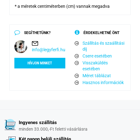
* a méretek centiméterben (cm) vannak megadva
SEGÍTHETÜNK?
ÉRDEKELHETNÉ ÖNT
Szállítás és szaállítási
díj
info@legyferfi.hu
Csere esetében
Visszaküldés
HÍVJON MINKET
esetében
Méret táblázat
Hasznos információk
Ingyenes szállítás
minden 33.000,-Ft feletti vásárlásra
Két napon belüli szállítás