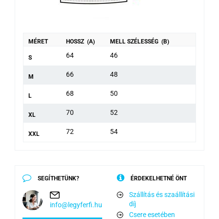
MÉRET
HOSSZ (A)
MELL SZÉLESSÉG (B)
64
46
S
66
48
M
68
50
L
70
52
XL
72
54
XXL
SEGÍTHETÜNK?
ÉRDEKELHETNÉ ÖNT
Szállítás és szaállítási
díj
info@legyferfi.hu
Csere esetében