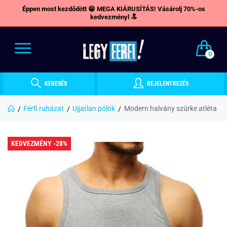
Éppen most kezdődött 😁 MEGA KIÁRUSÍTÁS! Vásárolj 70%-os
kedvezményl 🔝
0
KERESÉS
BEJELENTKEZÉS
Férfi ruházat
Ujjatlan pólók
Modern halvány szürke atléta
KEDVEZMÉNY -28%