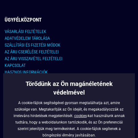
ÜGYFÉLKÖZPONT
VÁSARLÁSI FELTÉTELEK
ADATVÉDELEM TÁROLÁSA
SZÁLLÍTÁSI ÉS FIZETÉSI MÓDOK
AZ ÁRU CSERÉLÉSE FELTÉTELEI
AZ ÁRU VISSZAVÉTEL FELTÉTELEI
KAPCSOLAT
HASZNOS INFORMÁCIÓK
Törődünk az Ön magánéletének
KAPCSOLAT
védelmével
E-MAIL CÍM:
info@legyferfi.hu
A cookie-fájlok segítségével gyorsan megtalálhatja azt, amire
szüksége van. Megtakarítják az Ön idejét, és megakadályozzák az
FONTOS INFORMÁCIÓK
irreleváns hirdetések megjelenítését.
cookies
-kat használunk annak
tudtára, hogy a weboldalunkon tartózkodik, és az Ön preferenciái
RÓLUNK
szerint jelenítjük meg termékeinket. A cookie-fájlok segítenek a
BLOG
böngészési élmény javításában.