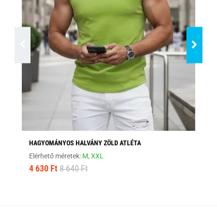
HAGYOMÁNYOS HALVÁNY ZÖLD ATLÉTA
HA
Elérhető méretek:
M,
XXL
Elé
4 630 Ft
8 640 Ft
4 