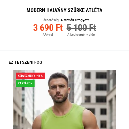
MODERN HALVÁNY SZÜRKE ATLÉTA
Elérhetőség:
A termék elfogyott
3 690 Ft
5 100 Ft
ÁFA-val
A kedvezmény előtt
EZ TETSZENI FOG
KEDVEZMÉNY -46%
KED
RAKTÁRON
RA