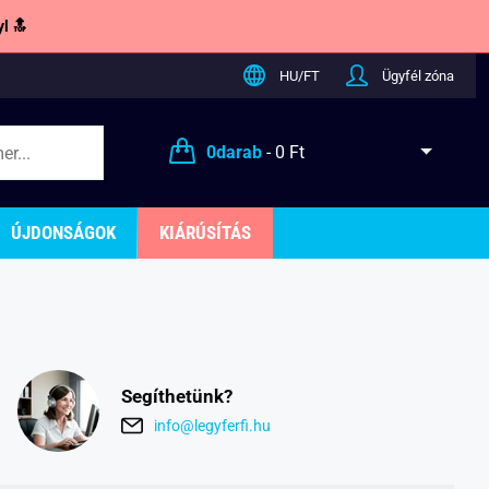
l 🔝
HU/FT
Ügyfél zóna
0
darab
-
0 Ft
ÚJDONSÁGOK
KIÁRÚSÍTÁS
Segíthetünk?
info@legyferfi.hu