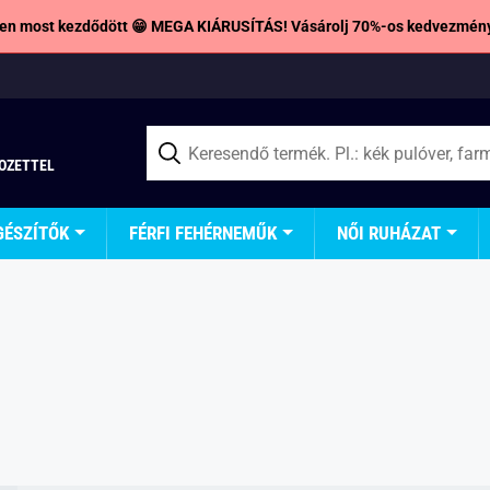
en most kezdődött 😁 MEGA KIÁRUSÍTÁS! Vásárolj 70%-os kedvezmény
TOZETTEL
GÉSZÍTŐK
FÉRFI FEHÉRNEMŰK
NŐI RUHÁZAT