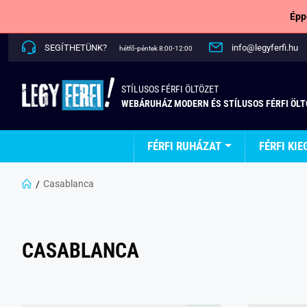
Épp
SEGÍTHETÜNK?
info@legyferfi.hu
hétfő-péntek 8:00-12:00
STÍLUSOS FÉRFI ÖLTÖZET
WEBÁRUHÁZ MODERN ÉS STÍLUSOS FÉRFI ÖL
FÉRFI RUHÁZAT
FÉRFI KIE
Casablanca
CASABLANCA