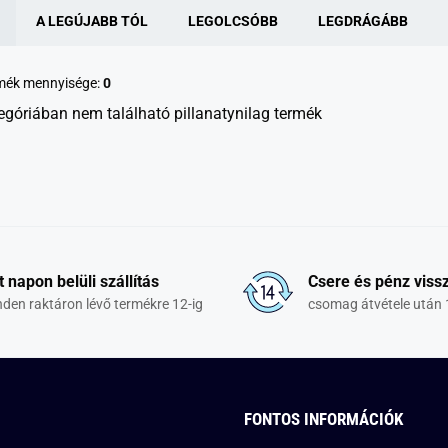
A LEGÚJABB TÓL
LEGOLCSÓBB
LEGDRÁGÁBB
rmék mennyisége:
0
egóriában nem található pillanatynilag termék
t napon belüli szállítás
Csere és pénz vissz
den raktáron lévő termékre 12-ig
csomag átvétele után 
FONTOS INFORMÁCIÓK