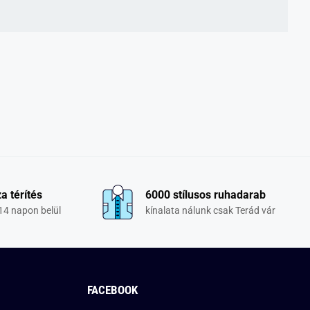
a térítés
6000 stílusos ruhadarab
14 napon belül
kínalata nálunk csak Terád vár
FACEBOOK