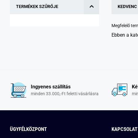
TERMÉKEK SZŰRŐJE
KEDVENC
Megfelelő te
Ebben a kat
Ingyenes szállítás
Ké
minden 33.000,-Ft feletti vásárlásra
min
ÜGYFÉLKÖZPONT
KAPCSOLAT