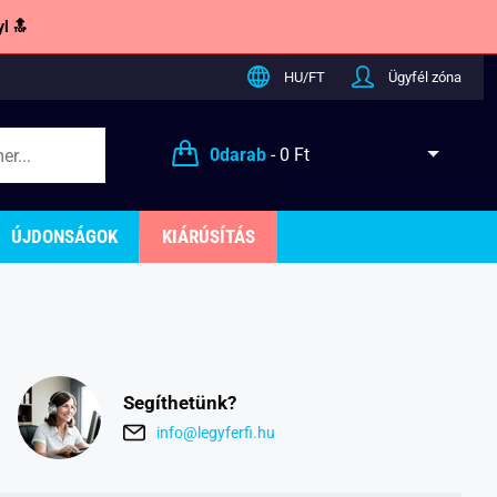
l 🔝
HU/FT
Ügyfél zóna
0
darab
-
0 Ft
ÚJDONSÁGOK
KIÁRÚSÍTÁS
Segíthetünk?
info@legyferfi.hu