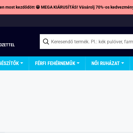
en most kezdődött 😁 MEGA KIÁRUSÍTÁS! Vásárolj 70%-os kedvezmény
TOZETTEL
GÉSZÍTŐK
FÉRFI FEHÉRNEMŰK
NŐI RUHÁZAT