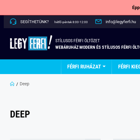
Épp
SEGÍTHETÜNK?
info@legyferfi.hu
hétfő-péntek 8:00-12:00
STÍLUSOS FÉRFI ÖLTÖZET
WEBÁRUHÁZ MODERN ÉS STÍLUSOS FÉRFI ÖL
FÉRFI RUHÁZAT
FÉRFI KIE
Deep
DEEP