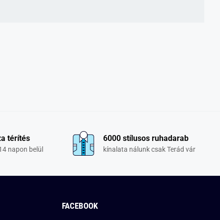
a térítés
6000 stílusos ruhadarab
14 napon belül
kínalata nálunk csak Terád vár
FACEBOOK