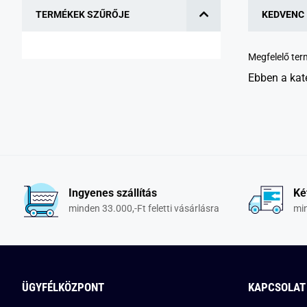
TERMÉKEK SZŰRŐJE
KEDVENC
Megfelelő te
Ebben a kat
Ingyenes szállítás
Ké
minden 33.000,-Ft feletti vásárlásra
min
ÜGYFÉLKÖZPONT
KAPCSOLAT