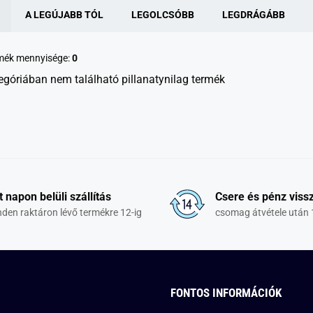
A LEGÚJABB TÓL
LEGOLCSÓBB
LEGDRÁGÁBB
rmék mennyisége:
0
egóriában nem található pillanatynilag termék
t napon belüli szállítás
Csere és pénz vissz
den raktáron lévő termékre 12-ig
csomag átvétele után 
FONTOS INFORMÁCIÓK