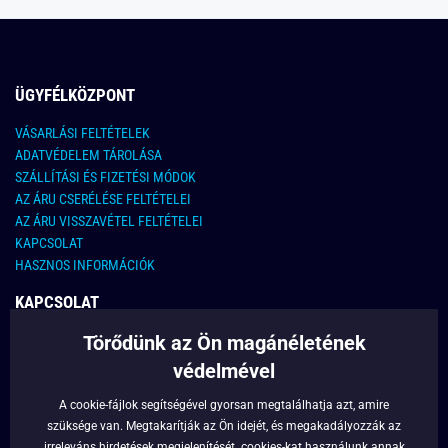
ÜGYFÉLKÖZPONT
VÁSARLÁSI FELTÉTELEK
ADATVÉDELEM TÁROLÁSA
SZÁLLÍTÁSI ÉS FIZETÉSI MÓDOK
AZ ÁRU CSERÉLÉSE FELTÉTELEI
AZ ÁRU VISSZAVÉTEL FELTÉTELEI
KAPCSOLAT
HASZNOS INFORMÁCIÓK
KAPCSOLAT
Törődünk az Ön magánéletének
E-MAIL CÍM:
info@legyferfi.hu
védelmével
FONTOS INFORMÁCIÓK
A cookie-fájlok segítségével gyorsan megtalálhatja azt, amire
szüksége van. Megtakarítják az Ön idejét, és megakadályozzák az
RÓLUNK
irreleváns hirdetések megjelenítését.
cookies
-kat használunk annak