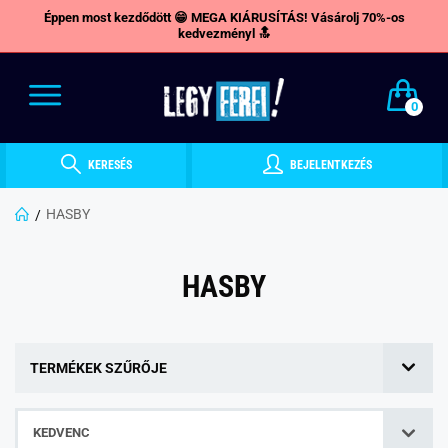
Éppen most kezdődött 😁 MEGA KIÁRUSÍTÁS! Vásárolj 70%-os
kedvezményl 🔝
0
KERESÉS
BEJELENTKEZÉS
HASBY
HASBY
TERMÉKEK SZŰRŐJE
KEDVENC