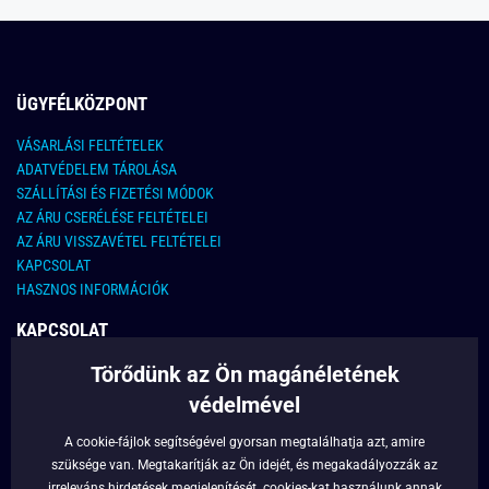
ÜGYFÉLKÖZPONT
VÁSARLÁSI FELTÉTELEK
ADATVÉDELEM TÁROLÁSA
SZÁLLÍTÁSI ÉS FIZETÉSI MÓDOK
AZ ÁRU CSERÉLÉSE FELTÉTELEI
AZ ÁRU VISSZAVÉTEL FELTÉTELEI
KAPCSOLAT
HASZNOS INFORMÁCIÓK
KAPCSOLAT
Törődünk az Ön magánéletének
E-MAIL CÍM:
info@legyferfi.hu
védelmével
FONTOS INFORMÁCIÓK
A cookie-fájlok segítségével gyorsan megtalálhatja azt, amire
szüksége van. Megtakarítják az Ön idejét, és megakadályozzák az
RÓLUNK
irreleváns hirdetések megjelenítését.
cookies
-kat használunk annak