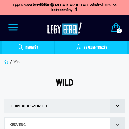
Éppen most kezdődött 😁 MEGA KIÁRUSÍTÁS! Vásárolj 70%-os
kedvezményl 🔝
0
KERESÉS
BEJELENTKEZÉS
Wild
WILD
TERMÉKEK SZŰRŐJE
KEDVENC