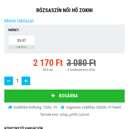
RÓZSASZÍN NŐI HŐ ZOKNI
Méret táblázat
MÉRET:
35-37
raktáron
2 170 Ft
3 080 Ft
ÁFA-val
A kedvezmény előtt
KOSÁRBA
Szállítási költség: 1320,- Ft
Ingyenes szállítás 33000,-Ft felett
Termék kód:
chlap_p096 ružové
KÖVETKEZŐ VARIÁCIÓK