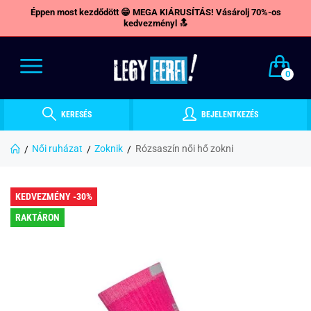
Éppen most kezdődött 😁 MEGA KIÁRUSÍTÁS! Vásárolj 70%-os
kedvezményl 🔝
0
KERESÉS
BEJELENTKEZÉS
Női ruházat
Zoknik
Rózsaszín női hő zokni
KEDVEZMÉNY -30%
RAKTÁRON