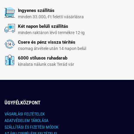
Ingyenes szállítás
minden 33.000,-Ft feletti vásárlásra
Két napon belüli szállítás
minden raktáron lévő termékre 12-ig
Csere és pénz vissza térítés
csomag átvétele után 14 napon belül
6000 stílusos ruhadarab
kínalata nálunk csak Terád vár
ÜGYFÉLKÖZPONT
VÁSARLÁSI FELTÉTELEK
ADATVÉDELEM TÁROLÁSA
SZÁLLÍTÁSI ÉS FIZETÉSI MÓDOK
AZ ÁRU CSERÉLÉSE FELTÉTELEI