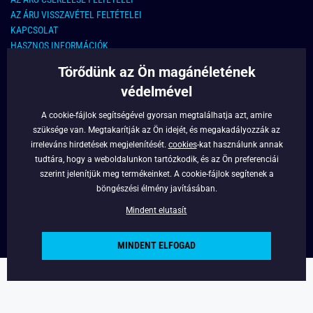
AZ ÁRU VISSZAVÉTEL FELTÉTELEI
KAPCSOLAT
HASZNOS INFORMÁCIÓK
Törődünk az Ön magánéletének
KAPCSOLAT
védelmével
E-MAIL CÍM:
info@legyferfi.hu
A cookie-fájlok segítségével gyorsan megtalálhatja azt, amire
szüksége van. Megtakarítják az Ön idejét, és megakadályozzák az
FONTOS INFORMÁCIÓK
irreleváns hirdetések megjelenítését.
cookies
-kat használunk annak
tudtára, hogy a weboldalunkon tartózkodik, és az Ön preferenciái
RÓLUNK
szerint jelenítjük meg termékeinket. A cookie-fájlok segítenek a
BLOG
böngészési élmény javításában.
FACEBOOK
Mindent elutasít
MINDENT ELFOGAD
Copyright © 2022 - Legyferfi.hu
Powered by
Simplia.cz
.