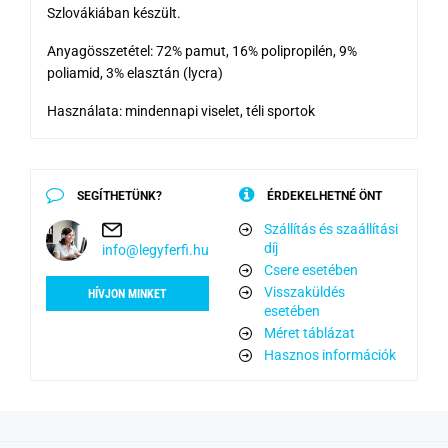
Szlovákiában készült.
Anyagösszetétel: 72% pamut, 16% polipropilén, 9%
poliamid, 3% elasztán (lycra)
Használata: mindennapi viselet, téli sportok
SEGÍTHETÜNK?
ÉRDEKELHETNÉ ÖNT
Szállítás és szaállítási
díj
info@legyferfi.hu
Csere esetében
Visszaküldés
HÍVJON MINKET
esetében
Méret táblázat
Hasznos információk