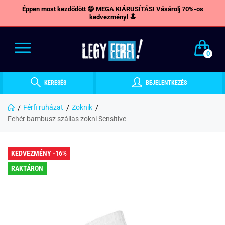
Éppen most kezdődött 😁 MEGA KIÁRUSÍTÁS! Vásárolj 70%-os
kedvezményl 🔝
0
KERESÉS
BEJELENTKEZÉS
Férfi ruházat
Zoknik
Fehér bambusz szállas zokni Sensitive
KEDVEZMÉNY -16%
RAKTÁRON