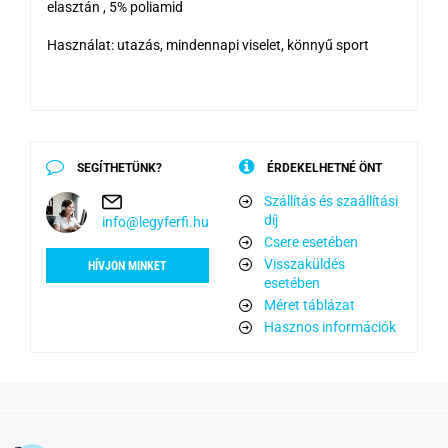
elasztán , 5% poliamid
Használat: utazás, mindennapi viselet, könnyű sport
SEGÍTHETÜNK?
ÉRDEKELHETNÉ ÖNT
Szállítás és szaállítási
díj
info@legyferfi.hu
Csere esetében
Visszaküldés
HÍVJON MINKET
esetében
Méret táblázat
Hasznos információk