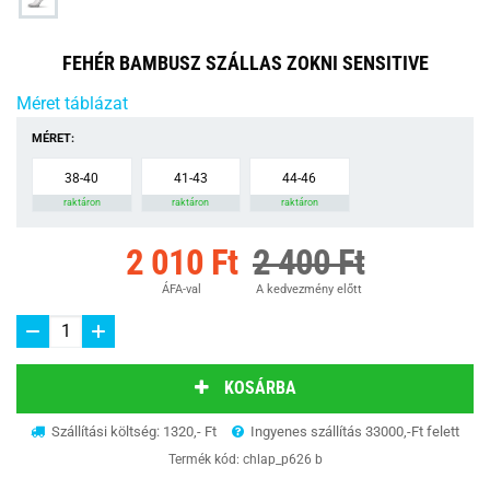
FEHÉR BAMBUSZ SZÁLLAS ZOKNI SENSITIVE
Méret táblázat
MÉRET:
38-40
41-43
44-46
raktáron
raktáron
raktáron
2 010 Ft
2 400 Ft
ÁFA-val
A kedvezmény előtt
KOSÁRBA
Szállítási költség: 1320,- Ft
Ingyenes szállítás 33000,-Ft felett
Termék kód:
chlap_p626 b