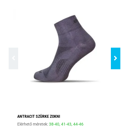
ANTRACIT SZÜRKE ZOKNI
EL
Elérhető méretek:
38-40,
41-43,
44-46
Elé