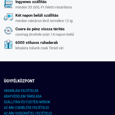
Ingyenes szállítás
minden 33.000,-Ft feletti vásárlásra
Két napon belüli szállítás
minden raktáron lévő termékre 12-ig
Csere és pénz vissza térítés
csomag átvétele után 14 napon belül
6000 stílusos ruhadarab
kínalata nálunk csak Terád vár
ÜGYFÉLKÖZPONT
VÁSARLÁSI FELTÉTELEK
ADATVÉDELEM TÁROLÁSA
SZÁLLÍTÁSI ÉS FIZETÉSI MÓDOK
AZ ÁRU CSERÉLÉSE FELTÉTELEI
AZ ÁRU VISSZAVÉTEL FELTÉTELEI