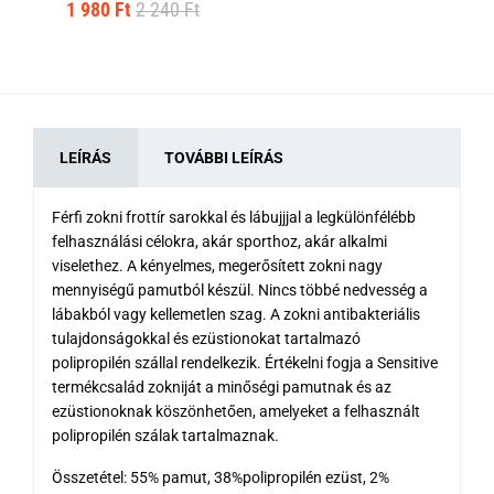
1 980 Ft
2 240 Ft
1 
LEÍRÁS
TOVÁBBI LEÍRÁS
Férfi zokni frottír sarokkal és lábujjjal a legkülönfélébb
felhasználási célokra, akár sporthoz, akár alkalmi
viselethez. A kényelmes, megerősített zokni nagy
mennyiségű pamutból készül. Nincs többé nedvesség a
lábakból vagy kellemetlen szag. A zokni antibakteriális
tulajdonságokkal és ezüstionokat tartalmazó
polipropilén szállal rendelkezik. Értékelni fogja a Sensitive
termékcsalád zokniját a minőségi pamutnak és az
ezüstionoknak köszönhetően, amelyeket a felhasznált
polipropilén szálak tartalmaznak.
Összetétel: 55% pamut, 38%polipropilén ezüst, 2%