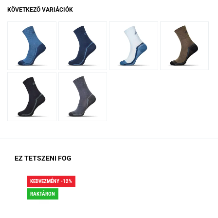
KÖVETKEZŐ VARIÁCIÓK
EZ TETSZENI FOG
KEDVEZMÉNY -12%
KED
RAKTÁRON
RA