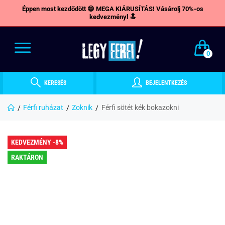
Éppen most kezdődött 😁 MEGA KIÁRUSÍTÁS! Vásárolj 70%-os
kedvezményl 🔝
0
KERESÉS
BEJELENTKEZÉS
Férfi ruházat
Zoknik
Férfi sötét kék bokazokni
KEDVEZMÉNY -8%
RAKTÁRON