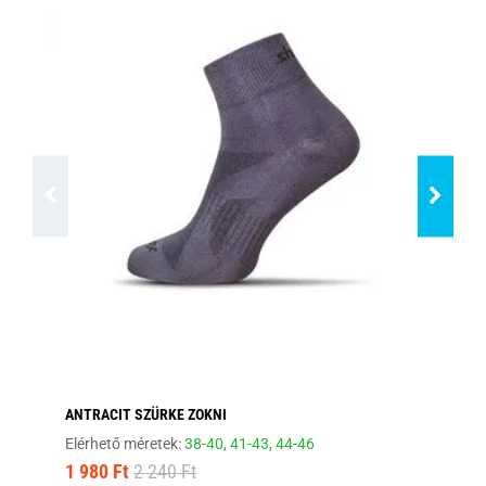
ANTRACIT SZÜRKE ZOKNI
EL
Elérhető méretek:
38-40,
41-43,
44-46
Elé
1 980 Ft
2 240 Ft
1 