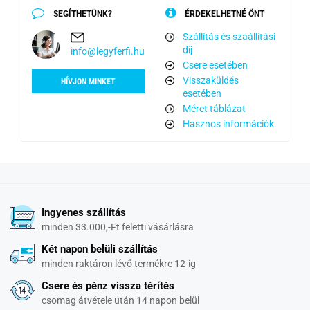
SEGÍTHETÜNK?
ÉRDEKELHETNÉ ÖNT
Szállítás és szaállítási
díj
info@legyferfi.hu
Csere esetében
Visszaküldés
HÍVJON MINKET
esetében
Méret táblázat
Hasznos információk
Ingyenes szállítás
minden 33.000,-Ft feletti vásárlásra
Két napon belüli szállítás
minden raktáron lévő termékre 12-ig
Csere és pénz vissza térítés
csomag átvétele után 14 napon belül