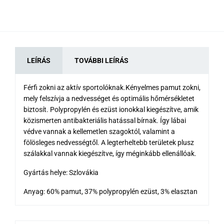
LEÍRÁS
TOVÁBBI LEÍRÁS
Férfi zokni az aktív sportolóknak.Kényelmes pamut zokni,
mely felszívja a nedvességet és optimális hőmérsékletet
biztosít. Polypropylén és ezüst ionokkal kiegészítve, amik
közismerten antibakteriális hatással bírnak. Így lábai
védve vannak a kellemetlen szagoktól, valamint a
fölösleges nedvességtől. A legterheltebb területek plusz
szálakkal vannak kiegészítve, így méginkább ellenállóak.
Gyártás helye: Szlovákia
Anyag: 60% pamut, 37% polypropylén ezüst, 3% elasztan