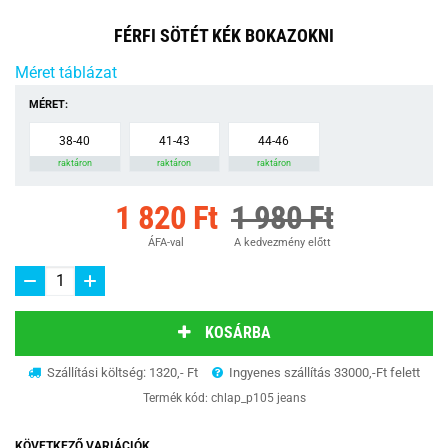
FÉRFI SÖTÉT KÉK BOKAZOKNI
Méret táblázat
MÉRET:
38-40
41-43
44-46
raktáron
raktáron
raktáron
1 820 Ft
1 980 Ft
ÁFA-val
A kedvezmény előtt
KOSÁRBA
Szállítási költség: 1320,- Ft
Ingyenes szállítás 33000,-Ft felett
Termék kód:
chlap_p105 jeans
KÖVETKEZŐ VARIÁCIÓK