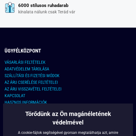
6000 stílusos ruhadarab
kínalata nálunk csak Terád vár
ÜGYFÉLKÖZPONT
VÁSARLÁSI FELTÉTELEK
ADATVÉDELEM TÁROLÁSA
SZÁLLÍTÁSI ÉS FIZETÉSI MÓDOK
AZ ÁRU CSERÉLÉSE FELTÉTELEI
AZ ÁRU VISSZAVÉTEL FELTÉTELEI
KAPCSOLAT
HASZNOS INFORMÁCIÓK
Törődünk az Ön magánéletének
KAPCSOLAT
védelmével
E-MAIL CÍM:
info@legyferfi.hu
A cookie-fájlok segítségével gyorsan megtalálhatja azt, amire