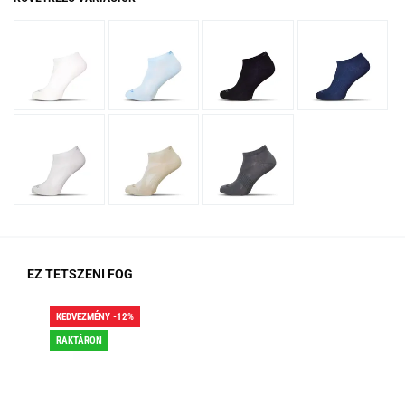
EZ TETSZENI FOG
KEDVEZMÉNY -12%
KED
RAKTÁRON
RA