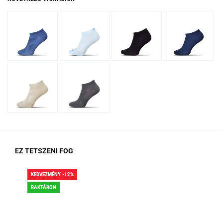
EZ TETSZENI FOG
KEDVEZMÉNY -12%
KED
RAKTÁRON
RA