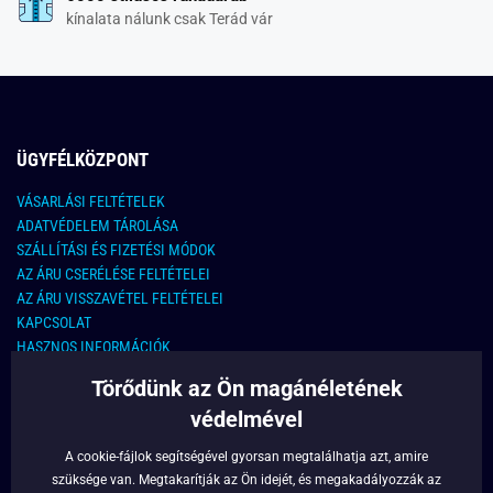
kínalata nálunk csak Terád vár
ÜGYFÉLKÖZPONT
VÁSARLÁSI FELTÉTELEK
ADATVÉDELEM TÁROLÁSA
SZÁLLÍTÁSI ÉS FIZETÉSI MÓDOK
AZ ÁRU CSERÉLÉSE FELTÉTELEI
AZ ÁRU VISSZAVÉTEL FELTÉTELEI
KAPCSOLAT
HASZNOS INFORMÁCIÓK
Törődünk az Ön magánéletének
KAPCSOLAT
védelmével
E-MAIL CÍM:
info@legyferfi.hu
A cookie-fájlok segítségével gyorsan megtalálhatja azt, amire
szüksége van. Megtakarítják az Ön idejét, és megakadályozzák az
FONTOS INFORMÁCIÓK