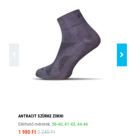
ANTRACIT SZÜRKE ZOKNI
EL
Elérhető méretek:
38-40,
41-43,
44-46
Elé
1 980 Ft
2 240 Ft
1 