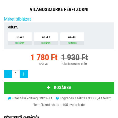
VILÁGOSSZÜRKE FÉRFI ZOKNI
Méret táblázat
MÉRET:
38-40
41-43
44-46
raktáron
raktáron
raktáron
1 780 Ft
1 930 Ft
ÁFA-val
A kedvezmény előtt
KOSÁRBA
Szállítási költség: 1320,- Ft
Ingyenes szállítás 33000,-Ft felett
Termék kód:
chlap_p105 svetlo-šedé
KÖVETKEZŐ VARIÁCIÓK