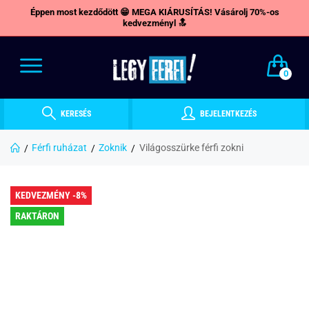
Éppen most kezdődött 😁 MEGA KIÁRUSÍTÁS! Vásárolj 70%-os
kedvezményl 🔝
0
KERESÉS
BEJELENTKEZÉS
Férfi ruházat
Zoknik
Világosszürke férfi zokni
KEDVEZMÉNY -8%
RAKTÁRON