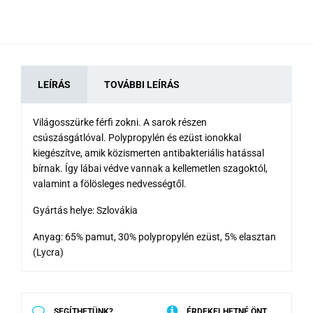
LEÍRÁS
TOVÁBBI LEÍRÁS
Világosszürke férfi zokni. A sarok részen
csúszásgátlóval. Polypropylén és ezüst ionokkal
kiegészítve, amik közismerten antibakteriális hatással
bírnak. Így lábai védve vannak a kellemetlen szagoktól,
valamint a fölösleges nedvességtől.
Gyártás helye: Szlovákia
Anyag: 65% pamut, 30% polypropylén ezüst, 5% elasztan
(Lycra)
SEGÍTHETÜNK?
ÉRDEKELHETNÉ ÖNT