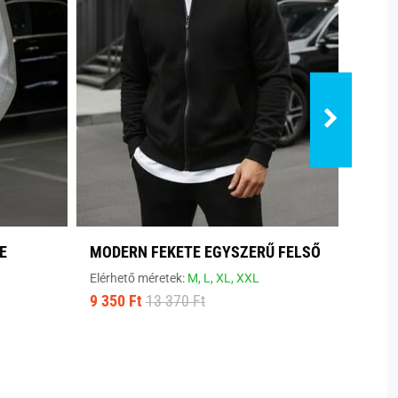
E
MODERN FEKETE EGYSZERŰ FELSŐ
KÉNY
SZÜR
Elérhető méretek:
M,
L,
XL,
XXL
9 350 Ft
13 370 Ft
Elérhe
9 310