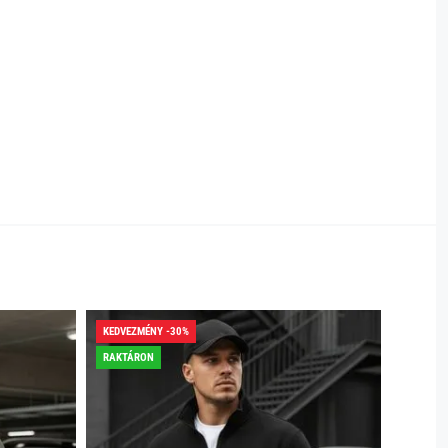
KEDVEZMÉNY -30%
KEDVEZ
RAKTÁRON
RAKTÁR