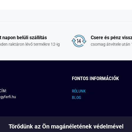
t napon belüli szállítás
Csere és pénz vissz
den raktáron lévő termékre 12-ig
csomag átvétele után 
FONTOS INFORMÁCIÓK
CÍM:
RÓLUNK
gyferfi.hu
BLOG
Törődünk az Ön magánéletének védelmével