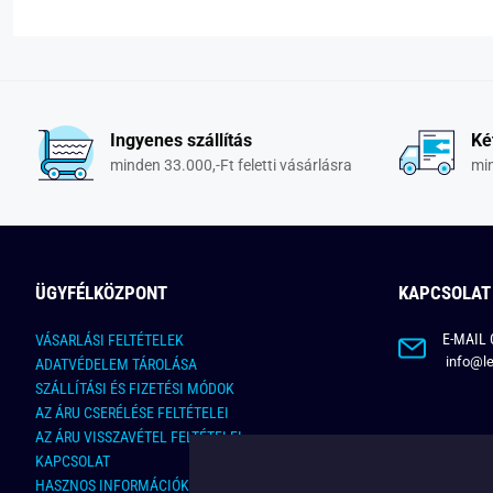
Ingyenes szállítás
Ké
minden 33.000,-Ft feletti vásárlásra
min
ÜGYFÉLKÖZPONT
KAPCSOLAT
E-MAIL 
VÁSARLÁSI FELTÉTELEK
info@le
ADATVÉDELEM TÁROLÁSA
SZÁLLÍTÁSI ÉS FIZETÉSI MÓDOK
AZ ÁRU CSERÉLÉSE FELTÉTELEI
AZ ÁRU VISSZAVÉTEL FELTÉTELEI
KAPCSOLAT
HASZNOS INFORMÁCIÓK