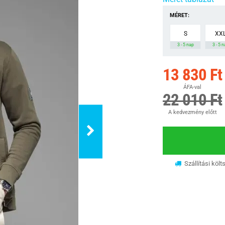
MÉRET:
S
XX
3 - 5 nap
3 - 5 
13 830 Ft
ÁFA-val
22 010 Ft
A kedvezmény előtt
Szállítási költ