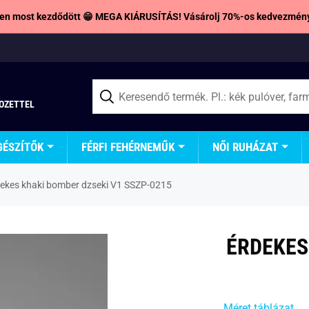
en most kezdődött 😁 MEGA KIÁRUSÍTÁS! Vásárolj 70%-os kedvezmény
TOZETTEL
GÉSZÍTŐK
FÉRFI FEHÉRNEMŰK
NŐI RUHÁZAT
ekes khaki bomber dzseki V1 SSZP-0215
ÉRDEKES
Méret táblázat