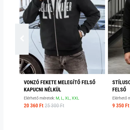
VONZÓ FEKETE MELEGÍTŐ FELSŐ
STÍLUS
KAPUCNI NÉLKÜL
FELSŐ
Elérhető méretek:
M,
L,
XL,
XXL
Elérhető 
20 360 Ft
25 300 Ft
9 350 Ft