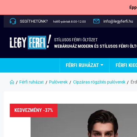
Épp
SEGÍTHETÜNK?
info@legyferfi.hu
hétfő-péntek 8:00-12:00
STÍLUSOS FÉRFI ÖLTÖZET
WEBÁRUHÁZ MODERN ÉS STÍLUSOS FÉRFI ÖL
FÉRFI RUHÁZAT
FÉRFI KIE
Férfi ruházat
Pulóverek
Cipzáras rögzítés pulóverek
Érd
KEDVEZMÉNY -37%