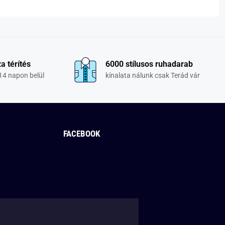
a térítés
6000 stílusos ruhadarab
14 napon belül
kínalata nálunk csak Terád vár
FACEBOOK