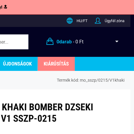
l 🔝
HU/FT
Ügyfél zóna
0
darab
-
0 Ft
ÚJDONSÁGOK
KIÁRÚSÍTÁS
Termék kód:
mo_sszp/0215/V1khaki
 KHAKI BOMBER DZSEKI
V1 SSZP-0215