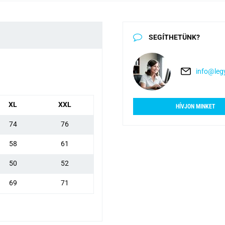
SEGÍTHETÜNK?
info@legy
XL
XXL
HÍVJON MINKET
74
76
58
61
50
52
69
71