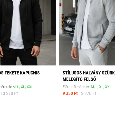
OS FEKETE KAPUCNIS
STÍLUSOS HALVÁNY SZÜRK
MELEGÍTŐ FELSŐ
méretek:
M,
L,
XL,
XXL
Elérhető méretek:
M,
L,
XL,
XXL
13 370 Ft
9 350 Ft
13 370 Ft