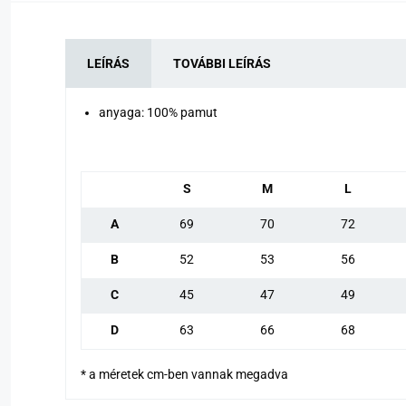
LEÍRÁS
TOVÁBBI LEÍRÁS
anyaga: 100% pamut
S
M
L
A
69
70
72
B
52
53
56
C
45
47
49
D
63
66
68
* a méretek cm-ben vannak megadva