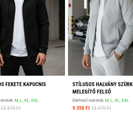
OS FEKETE KAPUCNIS
STÍLUSOS HALVÁNY SZÜRK
MELEGÍTŐ FELSŐ
méretek:
M,
L,
XL,
XXL
Elérhető méretek:
M,
L,
XL,
XXL
13 370 Ft
9 350 Ft
13 370 Ft