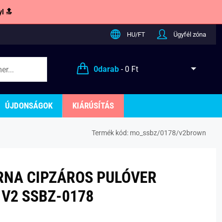
l 🔝
HU/FT
Ügyfél zóna
0
darab
-
0 Ft
ÚJDONSÁGOK
KIÁRÚSÍTÁS
Termék kód:
mo_ssbz/0178/v2brown
RNA CIPZÁROS PULÓVER
V2 SSBZ-0178