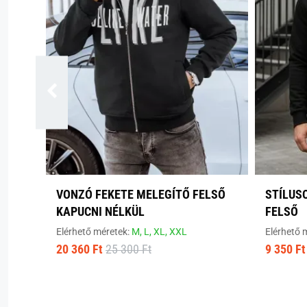
VONZÓ FEKETE MELEGÍTŐ FELSŐ
STÍLUS
KAPUCNI NÉLKÜL
FELSŐ
Elérhető méretek:
M,
L,
XL,
XXL
Elérhető 
20 360 Ft
25 300 Ft
9 350 Ft