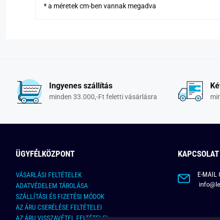
* a méretek cm-ben vannak megadva
Ingyenes szállítás
Ké
minden 33.000,-Ft feletti vásárlásra
min
ÜGYFÉLKÖZPONT
KAPCSOLAT
E-MAIL 
VÁSARLÁSI FELTÉTELEK
info@le
ADATVÉDELEM TÁROLÁSA
SZÁLLÍTÁSI ÉS FIZETÉSI MÓDOK
AZ ÁRU CSERÉLÉSE FELTÉTELEI
AZ ÁRU VISSZAVÉTEL FELTÉTELEI