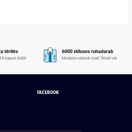
a térítés
6000 stílusos ruhadarab
14 napon belül
kínalata nálunk csak Terád vár
FACEBOOK