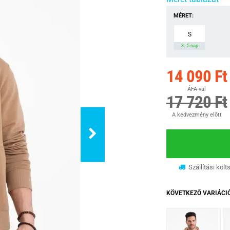
MÉRET:
S
3 - 5 nap
14 090 Ft
ÁFA-val
17 720 Ft
A kedvezmény előtt
Szállítási költ
KÖVETKEZŐ VARIÁCI