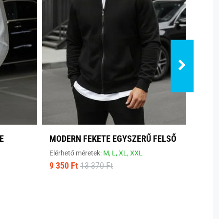
E
MODERN FEKETE EGYSZERŰ FELSŐ
KÉNY
SZÜR
Elérhető méretek:
M,
L,
XL,
XXL
9 350 Ft
13 370 Ft
Elérhe
9 310