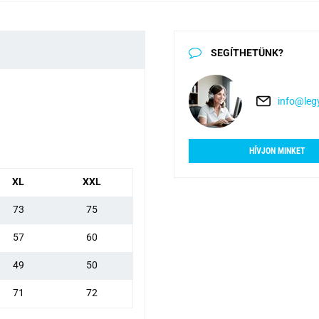
SEGÍTHETÜNK?
info@legy
HÍVJON MINKET
XL
XXL
73
75
57
60
49
50
71
72