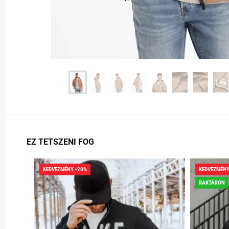
EZ TETSZENI FOG
KEDVEZMÉNY -20%
KEDVEZMÉNY
RAKTÁRON