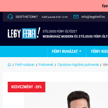
Épp
SEGÍTHETÜNK?
info@legyferfi.hu
hétfő-péntek 8:00-12:00
STÍLUSOS FÉRFI ÖLTÖZET
WEBÁRUHÁZ MODERN ÉS STÍLUSOS FÉRFI ÖL
FÉRFI RUHÁZAT
FÉRFI KIE
Férfi ruházat
Pulóverek
Cipzáras rögzítés pulóverek
Sim
KEDVEZMÉNY -20%