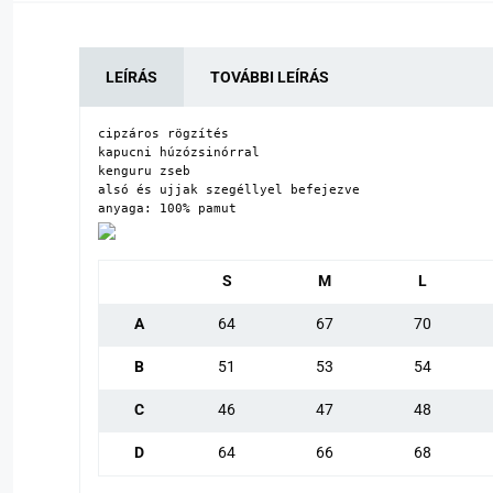
LEÍRÁS
TOVÁBBI LEÍRÁS
cipzáros rögzítés

kapucni húzózsinórral

kenguru zseb

alsó és ujjak szegéllyel befejezve

anyaga: 100% pamut
S
M
L
A
64
67
70
B
51
53
54
C
46
47
48
D
64
66
68