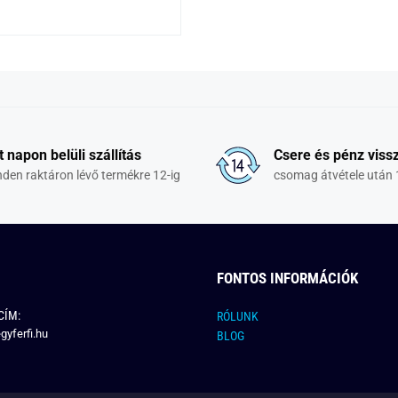
t napon belüli szállítás
Csere és pénz vissz
den raktáron lévő termékre 12-ig
csomag átvétele után 
FONTOS INFORMÁCIÓK
CÍM:
RÓLUNK
gyferfi.hu
BLOG