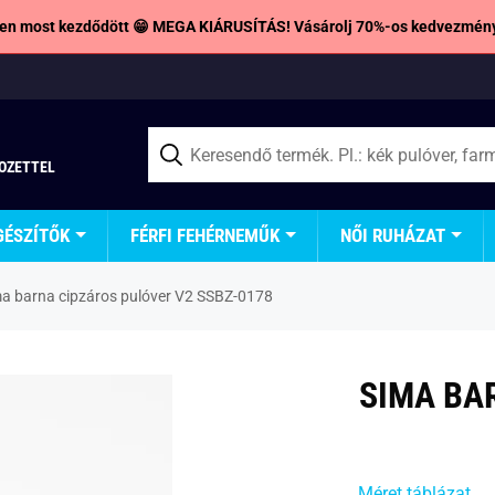
en most kezdődött 😁 MEGA KIÁRUSÍTÁS! Vásárolj 70%-os kedvezmény
TOZETTEL
GÉSZÍTŐK
FÉRFI FEHÉRNEMŰK
NŐI RUHÁZAT
a barna cipzáros pulóver V2 SSBZ-0178
SIMA BA
Méret táblázat