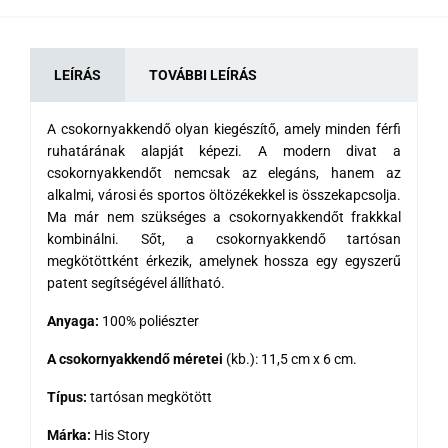
LEÍRÁS
TOVÁBBI LEÍRÁS
A csokornyakkendő olyan kiegészítő, amely minden férfi
ruhatárának alapját képezi.
A modern divat
a
csokornyakkendőt nemcsak az elegáns, hanem az
alkalmi, városi és sportos öltözékekkel is összekapcsolja.
Ma már nem szükséges a csokornyakkendőt frakkkal
kombinálni. Sőt, a csokornyakkendő tartósan
megkötöttként érkezik, amelynek hossza egy egyszerű
patent segítségével állítható.
Anyaga:
100% poliészter
A csokornyakkendő méretei
(kb.): 11,5 cm x 6 cm.
Típus:
tartósan megkötött
Márka:
His Story