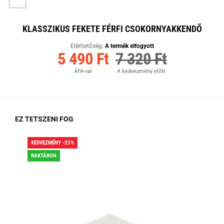
KLASSZIKUS FEKETE FÉRFI CSOKORNYAKKENDŐ
Elérhetőség:
A termék elfogyott
5 490 Ft
7 320 Ft
ÁFA-val
A kedvezmény előtt
EZ TETSZENI FOG
KEDVEZMÉNY -23%
KED
RAKTÁRON
RA