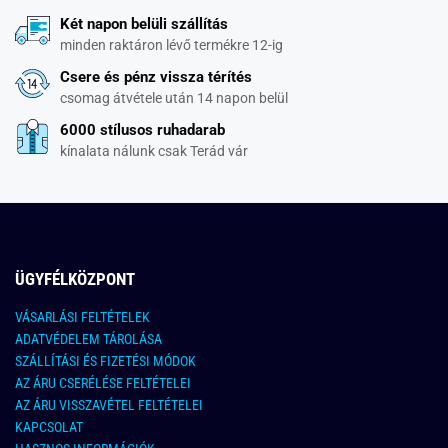
Két napon belüli szállítás
minden raktáron lévő termékre 12-ig
Csere és pénz vissza térítés
csomag átvétele után 14 napon belül
6000 stílusos ruhadarab
kínalata nálunk csak Terád vár
ÜGYFÉLKÖZPONT
VÁSARLÁSI FELTÉTELEK
ADATVÉDELEM TÁROLÁSA
SZÁLLÍTÁSI ÉS FIZETÉSI MÓDOK
AZ ÁRU CSERÉLÉSE FELTÉTELEI
AZ ÁRU VISSZAVÉTEL FELTÉTELEI
KAPCSOLAT