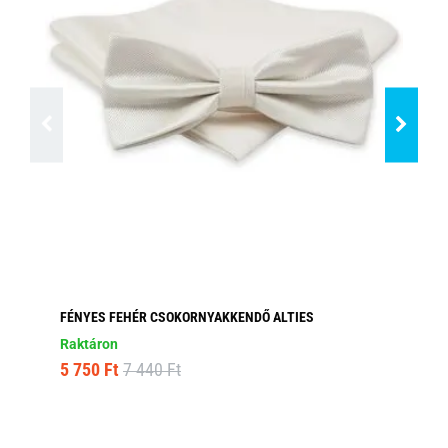
FÉNYES FEHÉR CSOKORNYAKKENDŐ ALTIES
HA
AL
Raktáron
Ra
5 750 Ft
7 440 Ft
5 