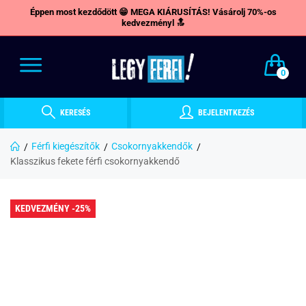
Éppen most kezdődött 😁 MEGA KIÁRUSÍTÁS! Vásárolj 70%-os
kedvezményl 🔝
0
KERESÉS
BEJELENTKEZÉS
Férfi kiegészítők
Csokornyakkendők
Klasszikus fekete férfi csokornyakkendő
KEDVEZMÉNY -25%