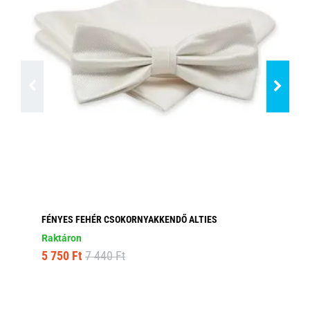
FÉNYES FEHÉR CSOKORNYAKKENDŐ ALTIES
HA
AL
Raktáron
Ra
5 750 Ft
7 440 Ft
5 