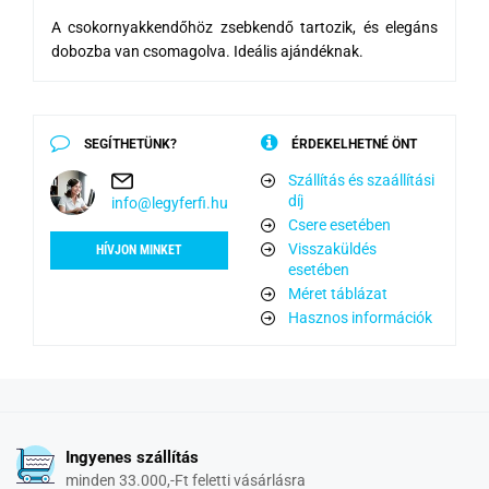
A csokornyakkendőhöz zsebkendő tartozik, és elegáns
dobozba van csomagolva. Ideális ajándéknak.
SEGÍTHETÜNK?
ÉRDEKELHETNÉ ÖNT
Szállítás és szaállítási
díj
info@legyferfi.hu
Csere esetében
Visszaküldés
HÍVJON MINKET
esetében
Méret táblázat
Hasznos információk
Ingyenes szállítás
minden 33.000,-Ft feletti vásárlásra