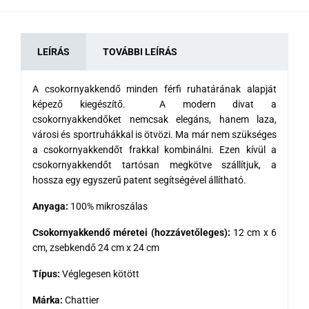
LEÍRÁS
TOVÁBBI LEÍRÁS
A csokornyakkendő minden férfi ruhatárának alapját
képező kiegészítő. A modern divat a
csokornyakkendőket nemcsak elegáns, hanem laza,
városi és sportruhákkal is ötvözi. Ma már nem szükséges
a csokornyakkendőt frakkal kombinálni. Ezen kívül a
csokornyakkendőt tartósan megkötve szállítjuk, a
hossza egy egyszerű patent segítségével állítható.
Anyaga:
100% mikroszálas
Csokornyakkendő méretei (hozzávetőleges):
12 cm x 6
cm, zsebkendő 24 cm x 24 cm
Típus:
Véglegesen kötött
Márka:
Chattier