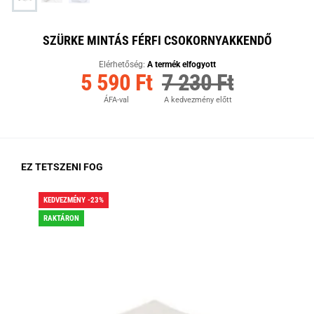
SZÜRKE MINTÁS FÉRFI CSOKORNYAKKENDŐ
Elérhetőség:
A termék elfogyott
5 590 Ft
7 230 Ft
ÁFA-val
A kedvezmény előtt
EZ TETSZENI FOG
KEDVEZMÉNY -23%
KED
RAKTÁRON
RA