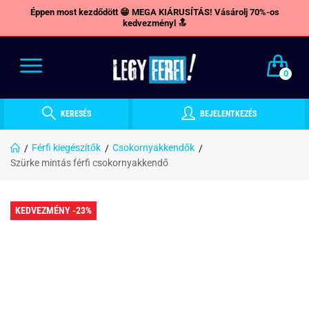
Éppen most kezdődött 😁 MEGA KIÁRUSÍTÁS! Vásárolj 70%-os
kedvezményl 🔝
0
KERESÉS
BEJELENTKEZÉS
Férfi kiegészítők
Csokornyakkendők
Szürke mintás férfi csokornyakkendő
KEDVEZMÉNY -23%