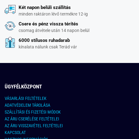
Két napon belüli szállítás
minden raktáron lévő termékre 12-ig
Csere és pénz vissza térítés
csomag átvétele után 14 napon belül
6000 stílusos ruhadarab
kínalata nálunk csak Terád vár
ÜGYFÉLKÖZPONT
VÁSARLÁSI FELTÉTELEK
ADATVÉDELEM TÁROLÁSA
SZÁLLÍTÁSI ÉS FIZETÉSI MÓDOK
AZ ÁRU CSERÉLÉSE FELTÉTELEI
AZ ÁRU VISSZAVÉTEL FELTÉTELEI
KAPCSOLAT