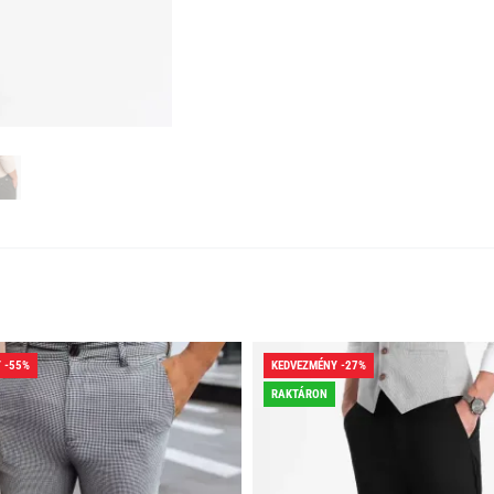
 -55%
KEDVEZMÉNY -27%
RAKTÁRON