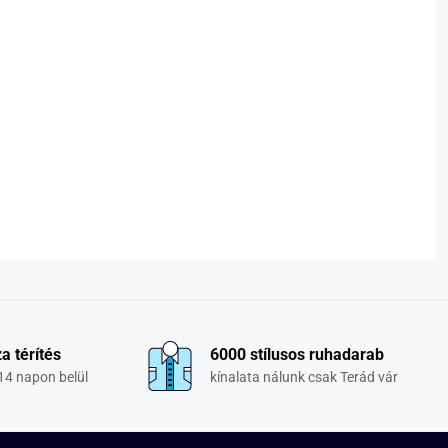
a térítés
6000 stílusos ruhadarab
14 napon belül
kínalata nálunk csak Terád vár