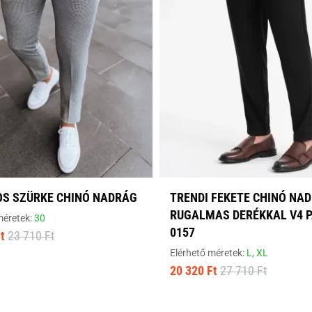
OS SZÜRKE CHINÓ NADRÁG
TRENDI FEKETE CHINÓ NA
RUGALMAS DERÉKKAL V4 P
méretek:
30
0157
t
23 710 Ft
Elérhető méretek:
L,
XL
20 320 Ft
27 710 Ft