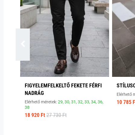
FIGYELEMFELKELTŐ FEKETE FÉRFI
STÍLUS
NADRÁG
Elérhető 
10 785 F
Elérhető méretek:
29,
30,
31,
32,
33,
34,
36,
38
18 920 Ft
27 730 Ft