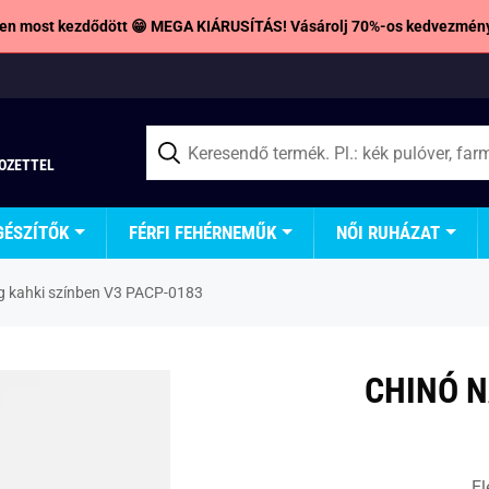
en most kezdődött 😁 MEGA KIÁRUSÍTÁS! Vásárolj 70%-os kedvezmény
TOZETTEL
GÉSZÍTŐK
FÉRFI FEHÉRNEMŰK
NŐI RUHÁZAT
g kahki színben V3 PACP-0183
CHINÓ N
El