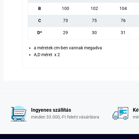
B
100
102
104
C
73
75
76
D*
29
30
31
a méretek cm-ben vannak megadva
A,D méret x 2
Ingyenes szállítás
Ké
minden 33.000,-Ft feletti vásárlásra
min