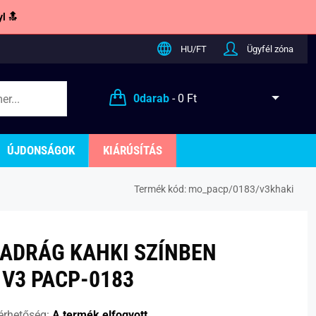
l 🔝
HU/FT
Ügyfél zóna
0
darab
-
0 Ft
ÚJDONSÁGOK
KIÁRÚSÍTÁS
Termék kód:
mo_pacp/0183/v3khaki
ADRÁG KAHKI SZÍNBEN
V3 PACP-0183
érhetőség:
A termék elfogyott