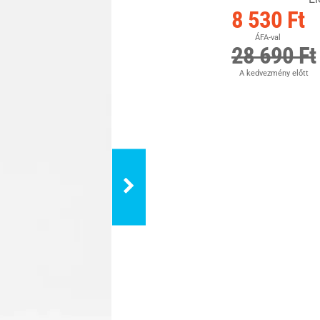
8 530 Ft
ÁFA-val
28 690 Ft
A kedvezmény előtt