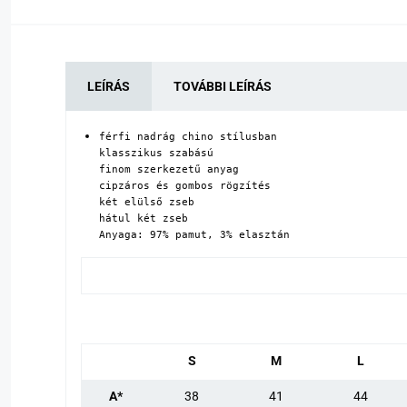
LEÍRÁS
TOVÁBBI LEÍRÁS
férfi nadrág chino stílusban

klasszikus szabású

finom szerkezetű anyag

cipzáros és gombos rögzítés

két elülső zseb

hátul két zseb

Anyaga: 97% pamut, 3% elasztán
S
M
L
A*
38
41
44