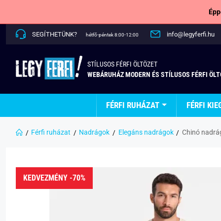
Épp
SEGÍTHETÜNK?
info@legyferfi.hu
hétfő-péntek 8:00-12:00
STÍLUSOS FÉRFI ÖLTÖZET
WEBÁRUHÁZ MODERN ÉS STÍLUSOS FÉRFI ÖL
FÉRFI RUHÁZAT
FÉRFI KIE
Férfi ruházat
Nadrágok
Elegáns nadrágok
Chinó nadrá
KEDVEZMÉNY -70%