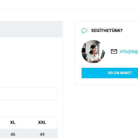
SEGÍTHETÜNK?
info@legy
HÍVJON MINKET
XL
XXL
46
49