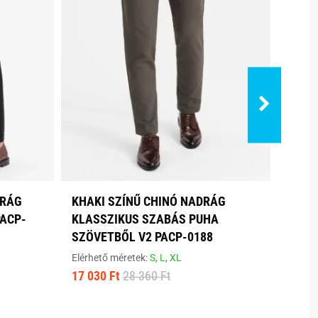
DRÁG
KHAKI SZÍNŰ CHINÓ NADRÁG
ELEG
ACP-
KLASSZIKUS SZABÁS PUHA
NADR
SZÖVETBŐL V2 PACP-0188
PACP
Elérhető méretek:
S,
L,
XL
Elérhe
17 030 Ft
28 360 Ft
20 14