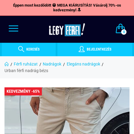
Éppen most kezdődött 😁 MEGA KIÁRUSÍTÁS! Vásárolj 70%-os
kedvezményl 🔝
0
KERESÉS
BEJELENTKEZÉS
Férfi ruházat
Nadrágok
Elegáns nadrágok
Urban férfi nadrág bézs
KEDVEZMÉNY -65%