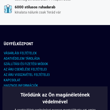
6000 stílusos ruhadarab
kínalata nálunk csak Terád vár
ÜGYFÉLKÖZPONT
VÁSARLÁSI FELTÉTELEK
ADATVÉDELEM TÁROLÁSA
SZÁLLÍTÁSI ÉS FIZETÉSI MÓDOK
AZ ÁRU CSERÉLÉSE FELTÉTELEI
AZ ÁRU VISSZAVÉTEL FELTÉTELEI
KAPCSOLAT
HASZNOS INFORMÁCIÓK
Törődünk az Ön magánéletének
KAPCSOLAT
védelmével
E-MAIL CÍM:
info@legyferfi.hu
A cookie-fájlok segítségével gyorsan megtalálhatja azt, amire