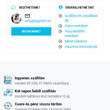
SEGÍTHETÜNK?
ÉRDEKELHETNÉ ÖNT
Szállítás és szaállítási
díj
info@legyferfi.hu
Csere esetében
Visszaküldés
HÍVJON MINKET
esetében
Méret táblázat
Hasznos információk
Ingyenes szállítás
minden 33.000,-Ft feletti vásárlásra
Két napon belüli szállítás
minden raktáron lévő termékre 12-ig
Csere és pénz vissza térítés
csomag átvétele után 14 napon belül