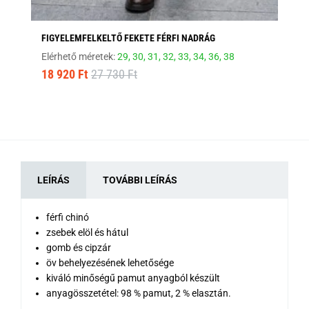
FIGYELEMFELKELTŐ FEKETE FÉRFI NADRÁG
ST
Elérhető méretek:
29,
30,
31,
32,
33,
34,
36,
38
Elé
18 920 Ft
27 730 Ft
10
LEÍRÁS
TOVÁBBI LEÍRÁS
férfi chinó
zsebek elöl és hátul
gomb és cipzár
öv behelyezésének lehetősége
kiváló minőségű pamut anyagból készült
anyagösszetétel: 98 % pamut, 2 % elasztán.