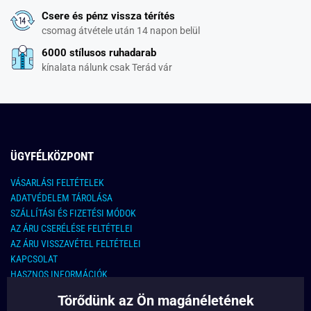
Csere és pénz vissza térítés
csomag átvétele után 14 napon belül
6000 stílusos ruhadarab
kínalata nálunk csak Terád vár
ÜGYFÉLKÖZPONT
VÁSARLÁSI FELTÉTELEK
ADATVÉDELEM TÁROLÁSA
SZÁLLÍTÁSI ÉS FIZETÉSI MÓDOK
AZ ÁRU CSERÉLÉSE FELTÉTELEI
AZ ÁRU VISSZAVÉTEL FELTÉTELEI
KAPCSOLAT
HASZNOS INFORMÁCIÓK
Törődünk az Ön magánéletének
KAPCSOLAT