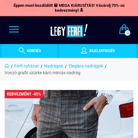
Éppen most kezdődött 😁 MEGA KIÁRUSÍTÁS! Vásárolj 70%-os
kedvezményl 🔝
0
KERESÉS
BEJELENTKEZÉS
Férfi ruházat
Nadrágok
Elegáns nadrágok
Vonzó grafit szürke káró mintás nadrág
KEDVEZMÉNY -65%