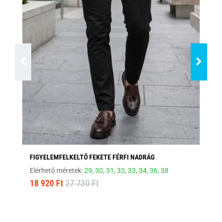
FIGYELEMFELKELTŐ FEKETE FÉRFI NADRÁG
ST
Elérhető méretek:
29,
30,
31,
32,
33,
34,
36,
38
Elé
18 920 Ft
27 730 Ft
10