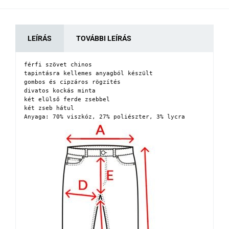
LEÍRÁS
TOVÁBBI LEÍRÁS
férfi szövet chinos

tapintásra kellemes anyagból készült

gombos és cipzáros rögzítés

divatos kockás minta

két elülső ferde zsebbel

két zseb hátul

Anyaga: 70% viszkóz, 27% poliészter, 3% lycra