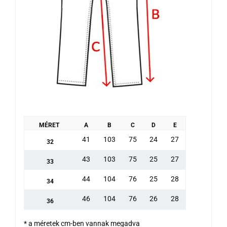
MÉRET
A
B
C
D
E
41
103
75
24
27
32
43
103
75
25
27
33
44
104
76
25
28
34
46
104
76
26
28
36
* a méretek cm-ben vannak megadva