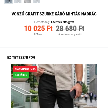
VONZÓ GRAFIT SZÜRKE KÁRÓ MINTÁS NADRÁG
Elérhetőség:
A termék elfogyott
10 025 Ft
28 680 Ft
ÁFA-val
A kedvezmény előtt
EZ TETSZENI FOG
KEDVEZMÉNY -32%
KED
RAKTÁRON
RA