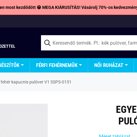
en most kezdődött 😁 MEGA KIÁRUSÍTÁS! Vásárolj 70%-os kedvezmény
TOZETTEL
GÉSZÍTŐK
FÉRFI FEHÉRNEMŰK
NŐI RUHÁZAT
 fehér kapucnis pulóver V1 SSPS-0151
EGYE
PUL
Méret táblázat