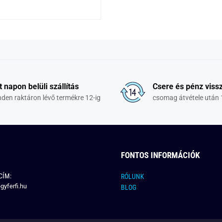
t napon belüli szállítás
Csere és pénz vissz
den raktáron lévő termékre 12-ig
csomag átvétele után 
FONTOS INFORMÁCIÓK
CÍM:
RÓLUNK
gyferfi.hu
BLOG