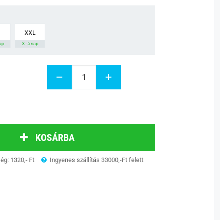
XXL
nap
3 - 5 nap
KOSÁRBA
ség: 1320,- Ft
Ingyenes szállítás 33000,-Ft felett