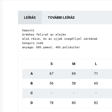
LEÍRÁS
TOVÁBBI LEÍRÁS
kapucni

érdekes felirat az elején

alsó része, és az ujjak szegéllyel záródnak

kenguru zseb

anyaga: 60% pamut, 40% poliészter
S
M
L
A
67
69
71
B
56
58
60
C
-
-
-
D
78
80
82