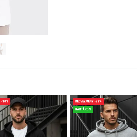
 -30%
KEDVEZMÉNY -33%
RAKTÁRON