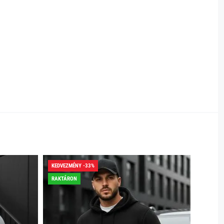
KEDVEZMÉNY -33%
KEDVEZ
RAKTÁRON
RAKTÁR