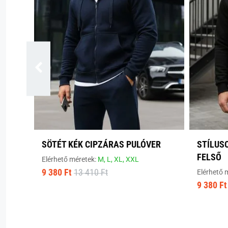
SÖTÉT KÉK CIPZÁRAS PULÓVER
STÍLUS
FELSŐ
Elérhető méretek:
M,
L,
XL,
XXL
9 380 Ft
13 410 Ft
Elérhető 
9 380 Ft