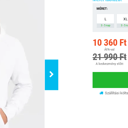
MÉRET:
L
XL
3 - 5 nap
3 - 5 
10 360 Ft
ÁFA-val
21 990 Ft
A kedvezmény előtt
Szállítási költ