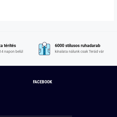
a térítés
6000 stílusos ruhadarab
14 napon belül
kínalata nálunk csak Terád vár
FACEBOOK