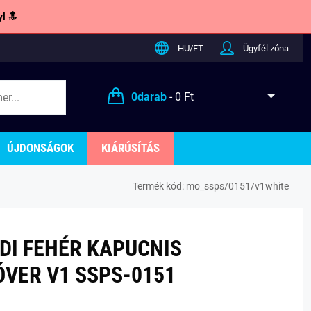
l 🔝
HU/FT
Ügyfél zóna
0
darab
-
0 Ft
ÚJDONSÁGOK
KIÁRÚSÍTÁS
Termék kód:
mo_ssps/0151/v1white
DI FEHÉR KAPUCNIS
ÓVER V1 SSPS-0151