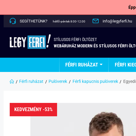
Épp
SEGÍTHETÜNK?
info@legyferfi.hu
hétfő-péntek 8:00-12:00
STÍLUSOS FÉRFI ÖLTÖZET
WEBÁRUHÁZ MODERN ÉS STÍLUSOS FÉRFI ÖL
FÉRFI RUHÁZAT
FÉRFI KIE
Férfi ruházat
Pulóverek
Férfi kapucnis pulóverek
Egyedi
KEDVEZMÉNY -53%