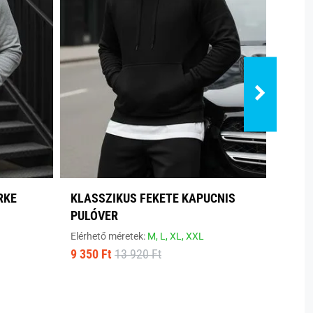
RKE
KLASSZIKUS FEKETE KAPUCNIS
SZEN
PULÓVER
PULÓ
Elérhető méretek:
M,
L,
XL,
XXL
Elérhe
9 350 Ft
13 920 Ft
9 350