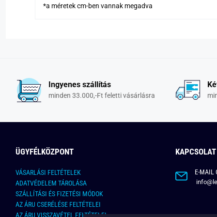
*a méretek cm-ben vannak megadva
Ingyenes szállítás
Ké
minden 33.000,-Ft feletti vásárlásra
min
ÜGYFÉLKÖZPONT
KAPCSOLAT
E-MAIL 
VÁSARLÁSI FELTÉTELEK
info@le
ADATVÉDELEM TÁROLÁSA
SZÁLLÍTÁSI ÉS FIZETÉSI MÓDOK
AZ ÁRU CSERÉLÉSE FELTÉTELEI
AZ ÁRU VISSZAVÉTEL FELTÉTELEI