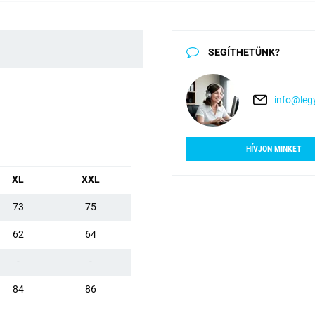
SEGÍTHETÜNK?
info@legy
HÍVJON MINKET
XL
XXL
73
75
62
64
-
-
84
86