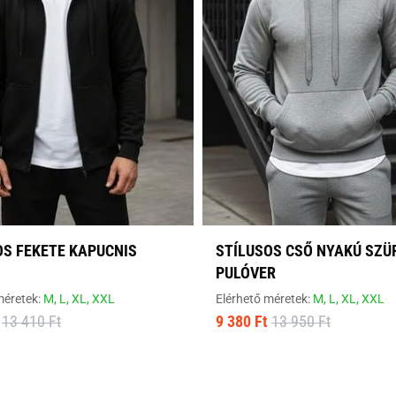
OS FEKETE KAPUCNIS
STÍLUSOS CSŐ NYAKÚ SZÜ
PULÓVER
méretek:
M,
L,
XL,
XXL
Elérhető méretek:
M,
L,
XL,
XXL
13 410 Ft
9 380 Ft
13 950 Ft