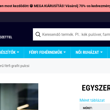
en most kezdődött 😁 MEGA KIÁRUSÍTÁS! Vásárolj 70%-os kedvezmény
TOZETTEL
GÉSZÍTŐK
FÉRFI FEHÉRNEMŰK
NŐI RUHÁZAT
ű férfi grafit pulcsi
EGYSZER
Méret táblázat
MÉRET: