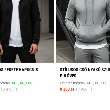
OS FEKETE KAPUCNIS
STÍLUSOS CSŐ NYAKÚ SZÜ
PULÓVER
méretek:
M,
L,
XL,
XXL
Elérhető méretek:
M,
L,
XL,
XXL
13 410 Ft
9 380 Ft
13 950 Ft