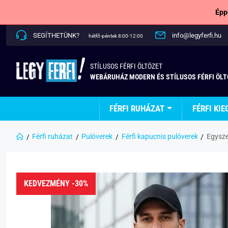
Épp
SEGÍTHETÜNK?
info@legyferfi.hu
hétfő-péntek 8:00-12:00
STÍLUSOS FÉRFI ÖLTÖZET
WEBÁRUHÁZ MODERN ÉS STÍLUSOS FÉRFI ÖL
FÉRFI RUHÁZAT
FÉRFI KIE
Férfi ruházat
Pulóverek
Férfi kapucnis pulóverek
Egyszer
KEDVEZMÉNY -30%