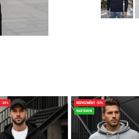
 -30%
KEDVEZMÉNY -33%
RAKTÁRON