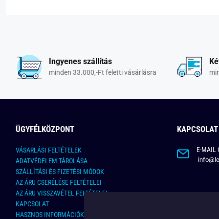
Ingyenes szállítás
Ké
minden 33.000,-Ft feletti vásárlásra
min
ÜGYFÉLKÖZPONT
KAPCSOLAT
E-MAIL 
VÁSARLÁSI FELTÉTELEK
info@le
ADATVÉDELEM TÁROLÁSA
SZÁLLÍTÁSI ÉS FIZETÉSI MÓDOK
AZ ÁRU CSERÉLÉSE FELTÉTELEI
AZ ÁRU VISSZAVÉTEL FELTÉTELEI
KAPCSOLAT
HASZNOS INFORMÁCIÓK