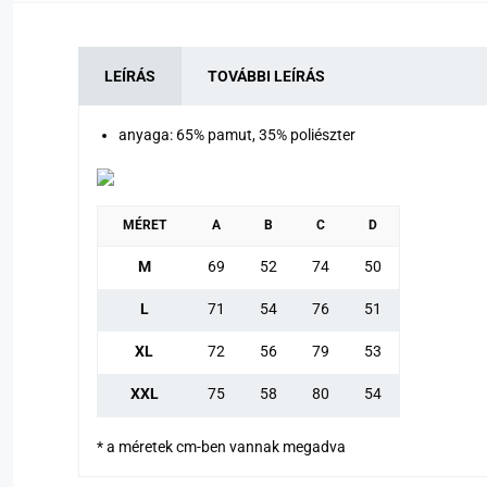
LEÍRÁS
TOVÁBBI LEÍRÁS
anyaga: 65% pamut, 35% poliészter
MÉRET
A
B
C
D
M
69
52
74
50
L
71
54
76
51
XL
72
56
79
53
XXL
75
58
80
54
* a méretek cm-ben vannak megadva