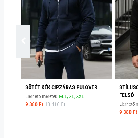
SÖTÉT KÉK CIPZÁRAS PULÓVER
STÍLUS
FELSŐ
Elérhető méretek:
M,
L,
XL,
XXL
9 380 Ft
13 410 Ft
Elérhető 
9 380 Ft