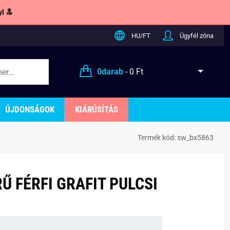
l 🔝
HU/FT
Ügyfél zóna
0
darab
-
0 Ft
ÚJDONSÁGOK
KIÁRÚSÍTÁS
Termék kód:
sw_bx5863
Ű FÉRFI GRAFIT PULCSI