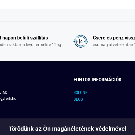
t napon belüli szállítás
Csere és pénz vissz
den raktáron lévő termékre 12-ig
csomag átvétele után 
FONTOS INFORMÁCIÓK
CÍM:
RÓLUNK
gyferfi.hu
BLOG
Törődünk az Ön magánéletének védelmével