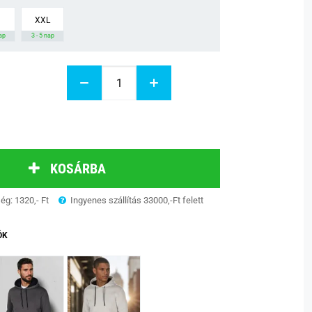
XXL
nap
3 - 5 nap
KOSÁRBA
ség: 1320,- Ft
Ingyenes szállítás 33000,-Ft felett
ÓK