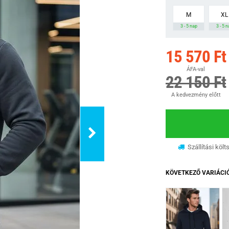
M
XL
3 - 5 nap
3 - 5 
15 570 Ft
ÁFA-val
22 150 Ft
A kedvezmény előtt
Szállítási költ
KÖVETKEZŐ VARIÁCI