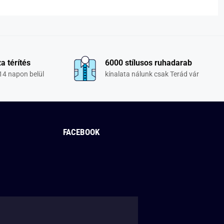
a térítés
6000 stílusos ruhadarab
14 napon belül
kínalata nálunk csak Terád vár
FACEBOOK