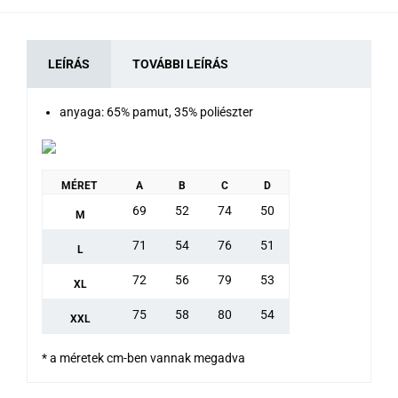
LEÍRÁS
TOVÁBBI LEÍRÁS
anyaga: 65% pamut, 35% poliészter
MÉRET
A
B
C
D
69
52
74
50
M
71
54
76
51
L
72
56
79
53
XL
75
58
80
54
XXL
* a méretek cm-ben vannak megadva