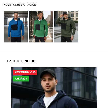
KÖVETKEZŐ VARIÁCIÓK
EZ TETSZENI FOG
KEDVEZMÉNY -30%
KED
RAKTÁRON
RA