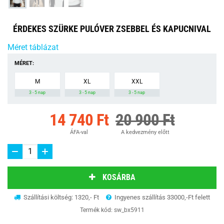
ÉRDEKES SZÜRKE PULÓVER ZSEBBEL ÉS KAPUCNIVAL
Méret táblázat
MÉRET:
M
XL
XXL
3 - 5 nap
3 - 5 nap
3 - 5 nap
14 740 Ft
20 900 Ft
ÁFA-val
A kedvezmény előtt
KOSÁRBA
Szállítási költség: 1320,- Ft
Ingyenes szállítás 33000,-Ft felett
Termék kód:
sw_bx5911