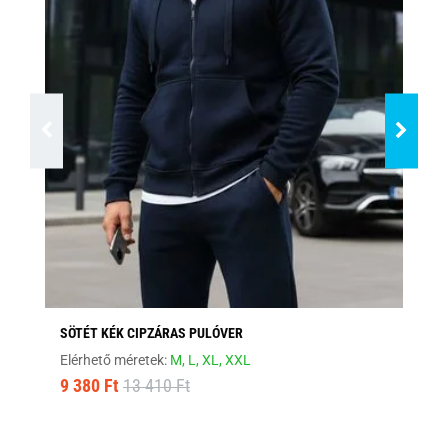
SÖTÉT KÉK CIPZÁRAS PULÓVER
ST
Elérhető méretek:
M,
L,
XL,
XXL
Elé
9 380 Ft
13 410 Ft
9 