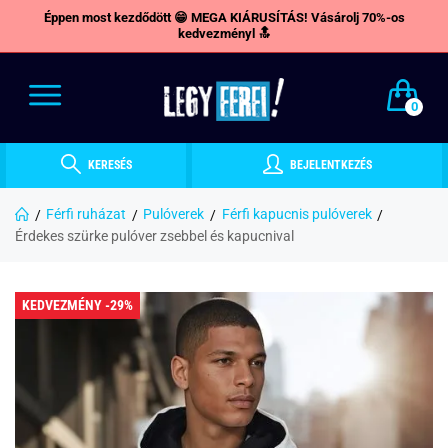
Éppen most kezdődött 😁 MEGA KIÁRUSÍTÁS! Vásárolj 70%-os
kedvezményl 🔝
0
KERESÉS
BEJELENTKEZÉS
Férfi ruházat
Pulóverek
Férfi kapucnis pulóverek
Érdekes szürke pulóver zsebbel és kapucnival
KEDVEZMÉNY -29%