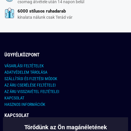
csomag átvétele után 14 napon belül
6000 stílusos ruhadarab
kínalata nálunk csak Terád vár
ÜGYFÉLKÖZPONT
VÁSARLÁSI FELTÉTELEK
ADATVÉDELEM TÁROLÁSA
SZÁLLÍTÁSI ÉS FIZETÉSI MÓDOK
AZ ÁRU CSERÉLÉSE FELTÉTELEI
AZ ÁRU VISSZAVÉTEL FELTÉTELEI
KAPCSOLAT
HASZNOS INFORMÁCIÓK
KAPCSOLAT
Törődünk az Ön magánéletének
E-MAIL CÍM: