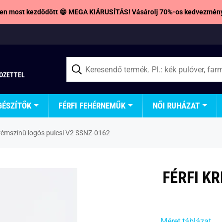
en most kezdődött 😁 MEGA KIÁRUSÍTÁS! Vásárolj 70%-os kedvezmény
TOZETTEL
GÉSZÍTŐK
FÉRFI FEHÉRNEMŰK
NŐI RUHÁZAT
krémszínű logós pulcsi V2 SSNZ-0162
FÉRFI K
Méret táblázat