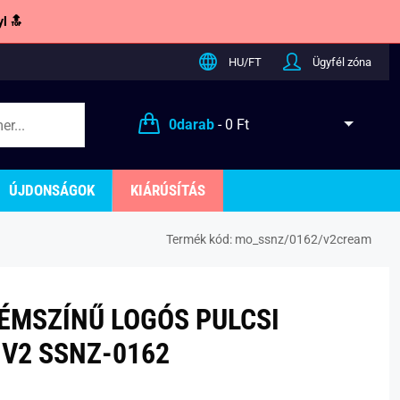
l 🔝
HU/FT
Ügyfél zóna
0
darab
-
0 Ft
ÚJDONSÁGOK
KIÁRÚSÍTÁS
Termék kód:
mo_ssnz/0162/v2cream
RÉMSZÍNŰ LOGÓS PULCSI
V2 SSNZ-0162