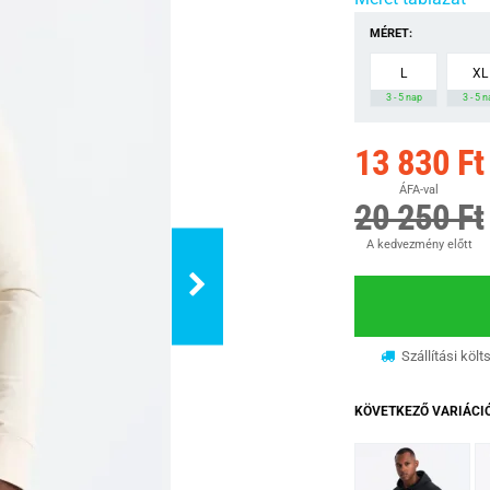
MÉRET:
L
XL
3 - 5 nap
3 - 5 
13 830 Ft
ÁFA-val
20 250 Ft
A kedvezmény előtt
Szállítási költ
KÖVETKEZŐ VARIÁCI