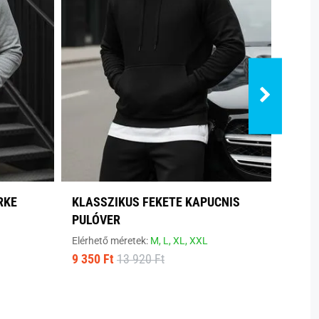
RKE
KLASSZIKUS FEKETE KAPUCNIS
SZEN
PULÓVER
PULÓ
Elérhető méretek:
M,
L,
XL,
XXL
Elérhe
9 350 Ft
13 920 Ft
9 350