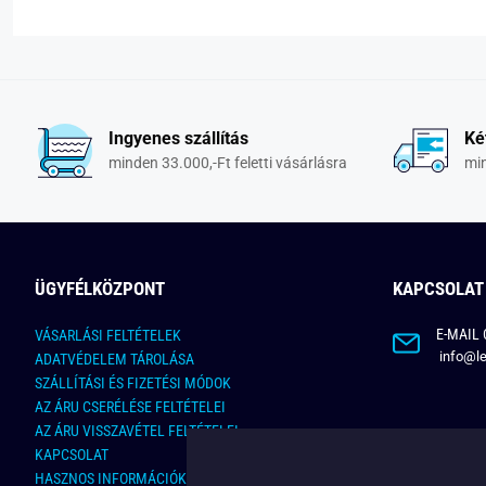
Ingyenes szállítás
Ké
minden 33.000,-Ft feletti vásárlásra
min
ÜGYFÉLKÖZPONT
KAPCSOLAT
E-MAIL 
VÁSARLÁSI FELTÉTELEK
info@le
ADATVÉDELEM TÁROLÁSA
SZÁLLÍTÁSI ÉS FIZETÉSI MÓDOK
AZ ÁRU CSERÉLÉSE FELTÉTELEI
AZ ÁRU VISSZAVÉTEL FELTÉTELEI
KAPCSOLAT
HASZNOS INFORMÁCIÓK