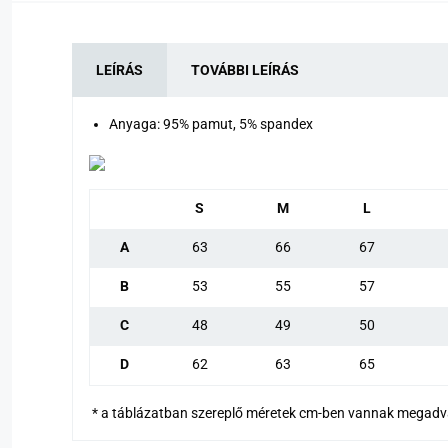
LEÍRÁS
TOVÁBBI LEÍRÁS
Anyaga: 95% pamut, 5% spandex
S
M
L
A
63
66
67
B
53
55
57
C
48
49
50
D
62
63
65
* a táblázatban szereplő méretek cm-ben vannak megad