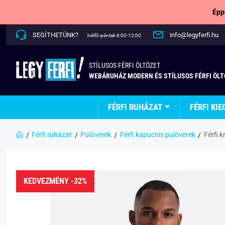
Épp
SEGÍTHETÜNK?
info@legyferfi.hu
hétfő-péntek 8:00-12:00
STÍLUSOS FÉRFI ÖLTÖZET
WEBÁRUHÁZ MODERN ÉS STÍLUSOS FÉRFI ÖL
FÉRFI RUHÁZAT
FÉRFI KIE
Férfi ruházat
Pulóverek
Férfi kapucnis pulóverek
Férfi 
KEDVEZMÉNY -32%