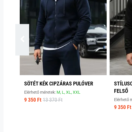
SÖTÉT KÉK CIPZÁRAS PULÓVER
STÍLUS
FELSŐ
Elérhető méretek:
M,
L,
XL,
XXL
9 350 Ft
13 370 Ft
Elérhető 
9 350 Ft