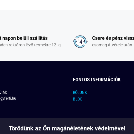
t napon belüli szállítás
Csere és pénz vissz
den raktáron lévő termékre 12-ig
csomag átvétele után 
FONTOS INFORMÁCIÓK
CÍM:
RÓLUNK
gyferfi.hu
BLOG
Törődünk az Ön magánéletének védelmével