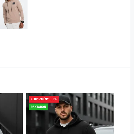
KEDVEZMÉNY -33%
KEDVEZ
RAKTÁRON
RAKTÁR