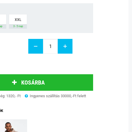
XXL
nap
3 - 5 nap
KOSÁRBA
ség: 1320,- Ft
Ingyenes szállítás 33000,-Ft felett
ÓK