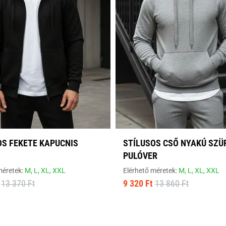
OS FEKETE KAPUCNIS
STÍLUSOS CSŐ NYAKÚ SZÜ
PULÓVER
méretek:
M,
L,
XL,
XXL
Elérhető méretek:
M,
L,
XL,
XXL
13 370 Ft
9 320 Ft
13 860 Ft