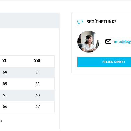
SEGÍTHETÜNK?
info@legy
XL
XXL
HÍVJON MINKET
69
71
59
61
51
53
66
67
va