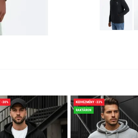
 -30%
KEDVEZMÉNY -33%
RAKTÁRON