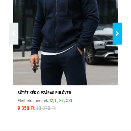
SÖTÉT KÉK CIPZÁRAS PULÓVER
ST
Elérhető méretek:
M,
L,
XL,
XXL
Elé
9 350 Ft
13 370 Ft
9 