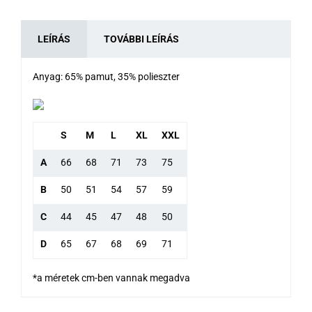
LEÍRÁS
TOVÁBBI LEÍRÁS
Anyag: 65% pamut, 35% polieszter
S
M
L
XL
XXL
A
66
68
71
73
75
B
50
51
54
57
59
C
44
45
47
48
50
D
65
67
68
69
71
*a méretek cm-ben vannak megadva