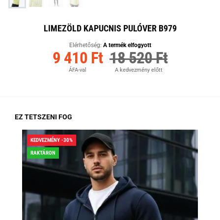
LIMEZÖLD KAPUCNIS PULÓVER B979
Elérhetőség:
A termék elfogyott
9 410 Ft
18 520 Ft
ÁFA-val
A kedvezmény előtt
EZ TETSZENI FOG
KEDVEZMÉNY -30%
KED
RAKTÁRON
RA