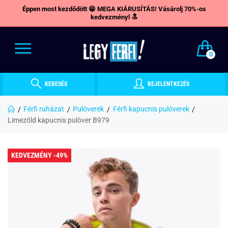
Éppen most kezdődött 😁 MEGA KIÁRUSÍTÁS! Vásárolj 70%-os
kedvezményl 🔝
0
KERESÉS
BEJELENTKEZÉS
Férfi ruházat
Pulóverek
Férfi kapucnis pulóverek
Limezöld kapucnis pulóver B979
KEDVEZMÉNY -49%