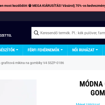
en most kezdődött 😁 MEGA KIÁRUSÍTÁS! Vásárolj 70%-os kedvezmény
TOZETTEL
GÉSZÍTŐK
FÉRFI FEHÉRNEMŰK
NŐI RUHÁZAT
grafitová mikina na gombíky V4 SSZP-0186
MÓDNA 
GOM
Méret táblázat