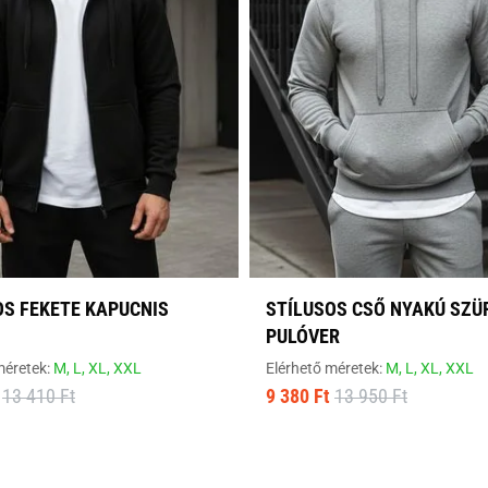
OS FEKETE KAPUCNIS
STÍLUSOS CSŐ NYAKÚ SZÜ
PULÓVER
méretek:
M,
L,
XL,
XXL
Elérhető méretek:
M,
L,
XL,
XXL
13 410 Ft
9 380 Ft
13 950 Ft