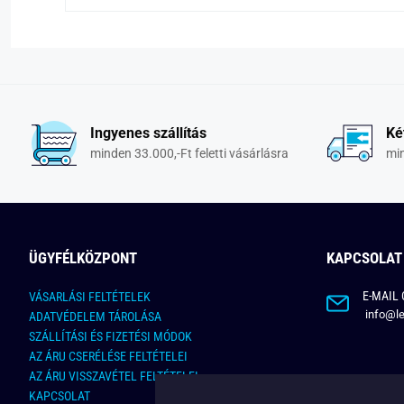
Ingyenes szállítás
Ké
minden 33.000,-Ft feletti vásárlásra
min
ÜGYFÉLKÖZPONT
KAPCSOLAT
E-MAIL 
VÁSARLÁSI FELTÉTELEK
info@le
ADATVÉDELEM TÁROLÁSA
SZÁLLÍTÁSI ÉS FIZETÉSI MÓDOK
AZ ÁRU CSERÉLÉSE FELTÉTELEI
AZ ÁRU VISSZAVÉTEL FELTÉTELEI
KAPCSOLAT