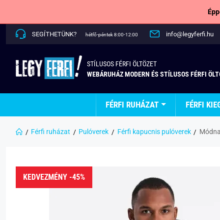
Épp
SEGÍTHETÜNK?
info@legyferfi.hu
hétfő-péntek 8:00-12:00
STÍLUSOS FÉRFI ÖLTÖZET
WEBÁRUHÁZ MODERN ÉS STÍLUSOS FÉRFI ÖL
FÉRFI RUHÁZAT
FÉRFI KIE
Férfi ruházat
Pulóverek
Férfi kapucnis pulóverek
Módna 
KEDVEZMÉNY -45%