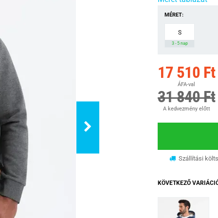
MÉRET:
S
3 - 5 nap
17 510 Ft
ÁFA-val
31 840 Ft
A kedvezmény előtt
Szállítási költ
KÖVETKEZŐ VARIÁCI