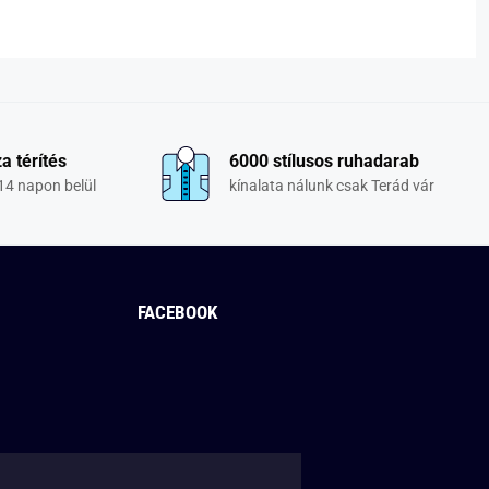
a térítés
6000 stílusos ruhadarab
14 napon belül
kínalata nálunk csak Terád vár
FACEBOOK