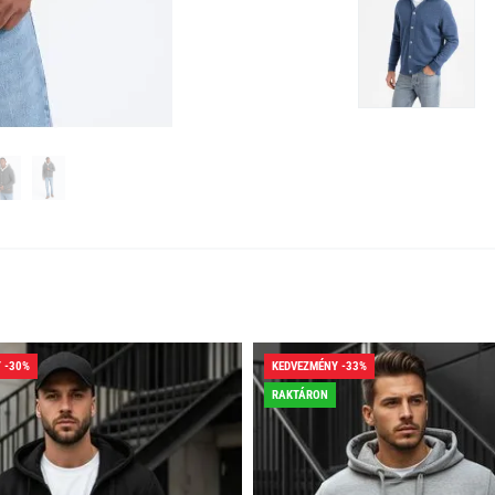
 -30%
KEDVEZMÉNY -33%
RAKTÁRON