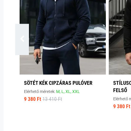
SÖTÉT KÉK CIPZÁRAS PULÓVER
STÍLUS
FELSŐ
Elérhető méretek:
M,
L,
XL,
XXL
9 380 Ft
13 410 Ft
Elérhető 
9 380 Ft