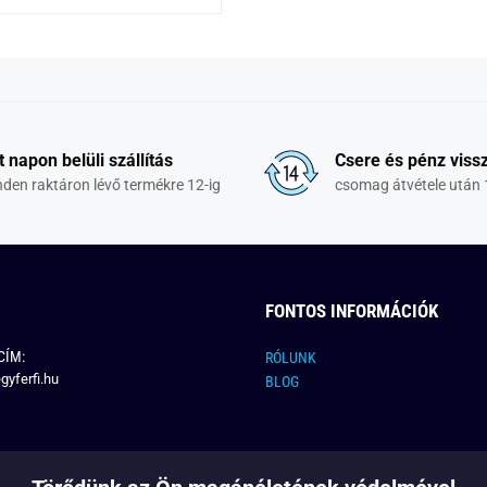
t napon belüli szállítás
Csere és pénz vissz
den raktáron lévő termékre 12-ig
csomag átvétele után 
FONTOS INFORMÁCIÓK
CÍM:
RÓLUNK
gyferfi.hu
BLOG