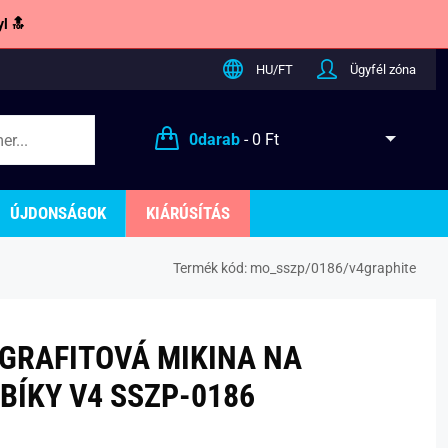
l 🔝
HU/FT
Ügyfél zóna
0
darab
-
0 Ft
ÚJDONSÁGOK
KIÁRÚSÍTÁS
Termék kód:
mo_sszp/0186/v4graphite
GRAFITOVÁ MIKINA NA
BÍKY V4 SSZP-0186