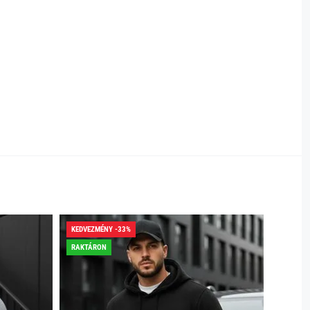
KEDVEZMÉNY -33%
KEDVEZ
RAKTÁRON
RAKTÁR