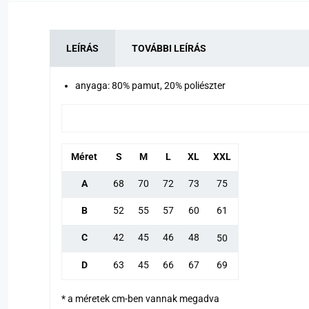
LEÍRÁS
TOVÁBBI LEÍRÁS
anyaga: 80% pamut, 20% poliészter
Méret
S
M
L
XL
XXL
A
68
70
72
73
75
B
52
55
57
60
61
C
42
45
46
48
50
D
63
45
66
67
69
* a méretek cm-ben vannak megadva