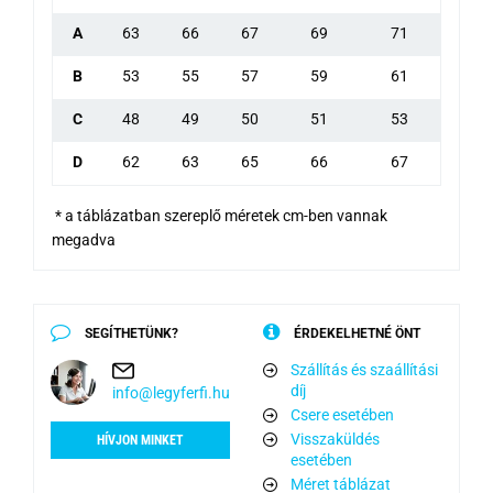
A
63
66
67
69
71
B
53
55
57
59
61
C
48
49
50
51
53
D
62
63
65
66
67
* a táblázatban szereplő méretek cm-ben vannak
megadva
SEGÍTHETÜNK?
ÉRDEKELHETNÉ ÖNT
Szállítás és szaállítási
díj
info@legyferfi.hu
Csere esetében
Visszaküldés
HÍVJON MINKET
esetében
Méret táblázat