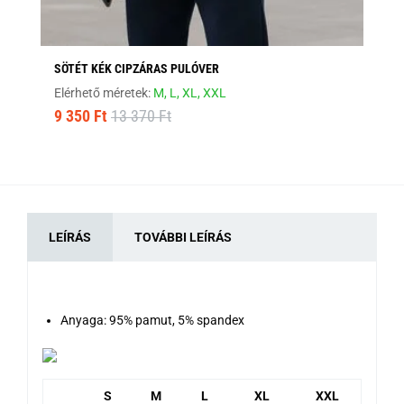
SÖTÉT KÉK CIPZÁRAS PULÓVER
ST
Elérhető méretek:
M,
L,
XL,
XXL
Elé
9 350 Ft
13 370 Ft
9 
LEÍRÁS
TOVÁBBI LEÍRÁS
Anyaga: 95% pamut, 5% spandex
S
M
L
XL
XXL