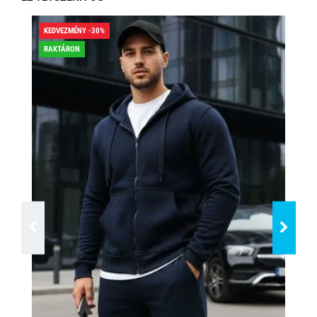
KEDVEZMÉNY -30%
KED
RAKTÁRON
RA