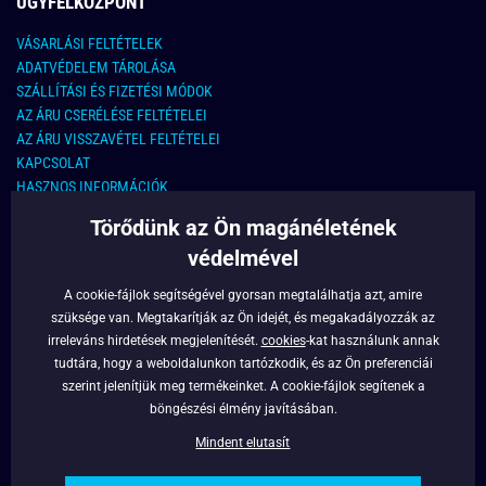
ÜGYFÉLKÖZPONT
VÁSARLÁSI FELTÉTELEK
ADATVÉDELEM TÁROLÁSA
SZÁLLÍTÁSI ÉS FIZETÉSI MÓDOK
AZ ÁRU CSERÉLÉSE FELTÉTELEI
AZ ÁRU VISSZAVÉTEL FELTÉTELEI
KAPCSOLAT
HASZNOS INFORMÁCIÓK
Törődünk az Ön magánéletének
KAPCSOLAT
védelmével
E-MAIL CÍM:
info@legyferfi.hu
A cookie-fájlok segítségével gyorsan megtalálhatja azt, amire
szüksége van. Megtakarítják az Ön idejét, és megakadályozzák az
FONTOS INFORMÁCIÓK
irreleváns hirdetések megjelenítését.
cookies
-kat használunk annak
tudtára, hogy a weboldalunkon tartózkodik, és az Ön preferenciái
RÓLUNK
szerint jelenítjük meg termékeinket. A cookie-fájlok segítenek a
BLOG
böngészési élmény javításában.
FACEBOOK
Mindent elutasít