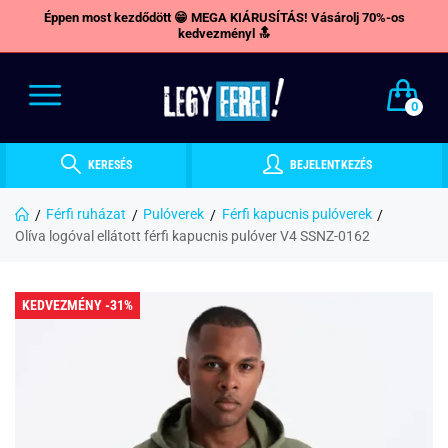
Éppen most kezdődött 😁 MEGA KIÁRUSÍTÁS! Vásárolj 70%-os
kedvezményl 🔝
0
KERESÉS
BEJELENTKEZÉS
Férfi ruházat
Pulóverek
Férfi kapucnis pulóverek
Olíva logóval ellátott férfi kapucnis pulóver V4 SSNZ-0162
KEDVEZMÉNY -31%