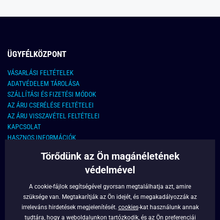
ÜGYFÉLKÖZPONT
VÁSARLÁSI FELTÉTELEK
ADATVÉDELEM TÁROLÁSA
SZÁLLÍTÁSI ÉS FIZETÉSI MÓDOK
AZ ÁRU CSERÉLÉSE FELTÉTELEI
AZ ÁRU VISSZAVÉTEL FELTÉTELEI
KAPCSOLAT
HASZNOS INFORMÁCIÓK
Törődünk az Ön magánéletének
KAPCSOLAT
védelmével
E-MAIL CÍM:
info@legyferfi.hu
A cookie-fájlok segítségével gyorsan megtalálhatja azt, amire
szüksége van. Megtakarítják az Ön idejét, és megakadályozzák az
FONTOS INFORMÁCIÓK
irreleváns hirdetések megjelenítését.
cookies
-kat használunk annak
tudtára, hogy a weboldalunkon tartózkodik, és az Ön preferenciái