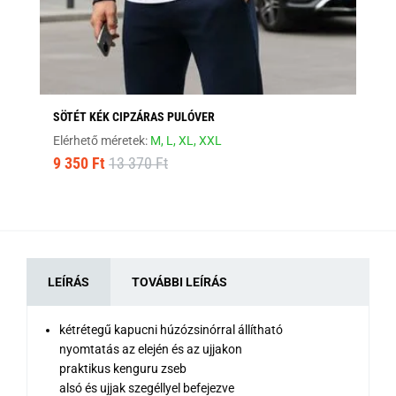
SÖTÉT KÉK CIPZÁRAS PULÓVER
ST
Elérhető méretek:
M,
L,
XL,
XXL
Elé
9 350 Ft
13 370 Ft
9 
LEÍRÁS
TOVÁBBI LEÍRÁS
kétrétegű kapucni húzózsinórral állítható
nyomtatás az elején és az ujjakon
praktikus kenguru zseb
alsó és ujjak szegéllyel befejezve