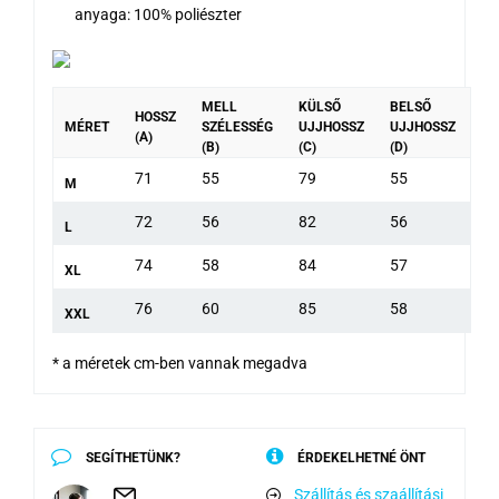
anyaga: 100% poliészter
MELL
KÜLSŐ
BELSŐ
HOSSZ
MÉRET
SZÉLESSÉG
UJJHOSSZ
UJJHOSSZ
(A)
(B)
(C)
(D)
71
55
79
55
M
72
56
82
56
L
74
58
84
57
XL
76
60
85
58
XXL
* a méretek cm-ben vannak megadva
SEGÍTHETÜNK?
ÉRDEKELHETNÉ ÖNT
Szállítás és szaállítási