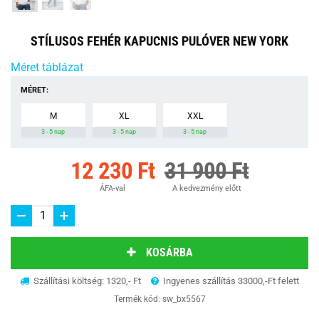
STÍLUSOS FEHÉR KAPUCNIS PULÓVER NEW YORK
Méret táblázat
MÉRET:
M
XL
XXL
3 - 5 nap
3 - 5 nap
3 - 5 nap
12 230 Ft
31 900 Ft
ÁFA-val
A kedvezmény előtt
KOSÁRBA
Szállítási költség: 1320,- Ft
Ingyenes szállítás 33000,-Ft felett
Termék kód:
sw_bx5567