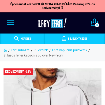
Éppen most kezdődött 😁 MEGA KIÁRUSÍTÁS! Vásárolj 70%-os
kedvezményl 🔝
0
KERESÉS
BEJELENTKEZÉS
Férfi ruházat
Pulóverek
Férfi kapucnis pulóverek
Stílusos fehér kapucnis pulóver New York
KEDVEZMÉNY -62%