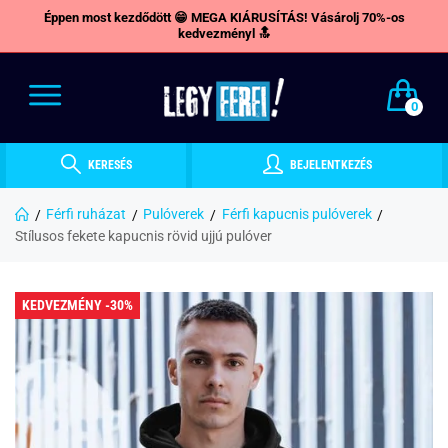
Éppen most kezdődött 😁 MEGA KIÁRUSÍTÁS! Vásárolj 70%-os
kedvezményl 🔝
0
KERESÉS
BEJELENTKEZÉS
Férfi ruházat
Pulóverek
Férfi kapucnis pulóverek
Stílusos fekete kapucnis rövid ujjú pulóver
KEDVEZMÉNY -30%