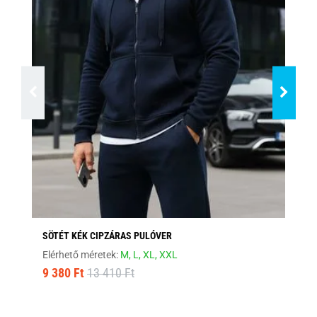
SÖTÉT KÉK CIPZÁRAS PULÓVER
ST
Elérhető méretek:
M,
L,
XL,
XXL
Elé
9 380 Ft
13 410 Ft
9 