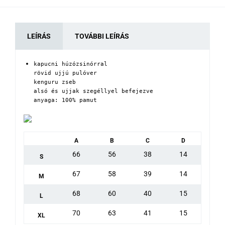
LEÍRÁS
TOVÁBBI LEÍRÁS
kapucni húzózsinórral

rövid ujjú pulóver

kenguru zseb

alsó és ujjak szegéllyel befejezve

anyaga: 100% pamut
A
B
C
D
66
56
38
14
S
67
58
39
14
M
68
60
40
15
L
70
63
41
15
XL