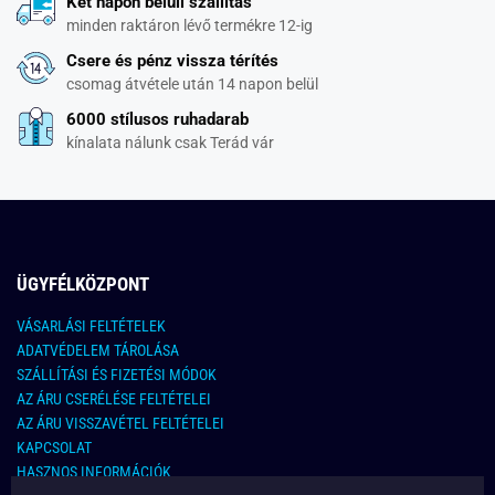
Két napon belüli szállítás
minden raktáron lévő termékre 12-ig
Csere és pénz vissza térítés
csomag átvétele után 14 napon belül
6000 stílusos ruhadarab
kínalata nálunk csak Terád vár
ÜGYFÉLKÖZPONT
VÁSARLÁSI FELTÉTELEK
ADATVÉDELEM TÁROLÁSA
SZÁLLÍTÁSI ÉS FIZETÉSI MÓDOK
AZ ÁRU CSERÉLÉSE FELTÉTELEI
AZ ÁRU VISSZAVÉTEL FELTÉTELEI
KAPCSOLAT
HASZNOS INFORMÁCIÓK