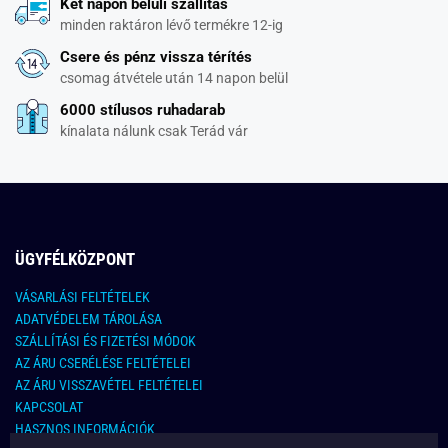
Két napon belüli szállítás
minden raktáron lévő termékre 12-ig
Csere és pénz vissza térítés
csomag átvétele után 14 napon belül
6000 stílusos ruhadarab
kínalata nálunk csak Terád vár
ÜGYFÉLKÖZPONT
VÁSARLÁSI FELTÉTELEK
ADATVÉDELEM TÁROLÁSA
SZÁLLÍTÁSI ÉS FIZETÉSI MÓDOK
AZ ÁRU CSERÉLÉSE FELTÉTELEI
AZ ÁRU VISSZAVÉTEL FELTÉTELEI
KAPCSOLAT
HASZNOS INFORMÁCIÓK