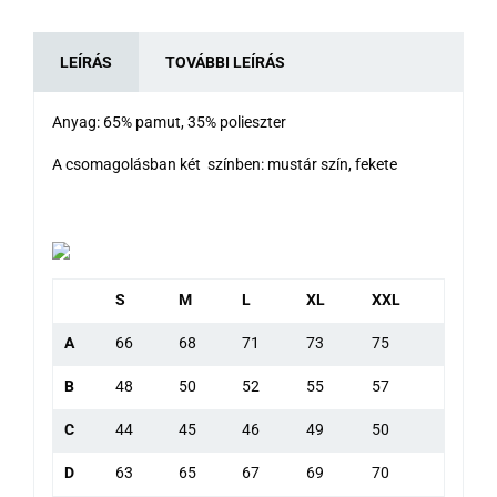
LEÍRÁS
TOVÁBBI LEÍRÁS
Anyag: 65% pamut, 35% polieszter
A csomagolásban két színben: mustár szín, fekete
S
M
L
XL
XXL
A
66
68
71
73
75
B
48
50
52
55
57
C
44
45
46
49
50
D
63
65
67
69
70