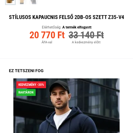
STÍLUSOS KAPAUCNIS FELSŐ 2DB-OS SZETT Z35-V4
Elérhetőség:
A termék elfogyott
20 770 Ft
33 140 Ft
ÁFA-val
A kedvezmény előtt
EZ TETSZENI FOG
KEDVEZMÉNY -30%
KED
RAKTÁRON
RA