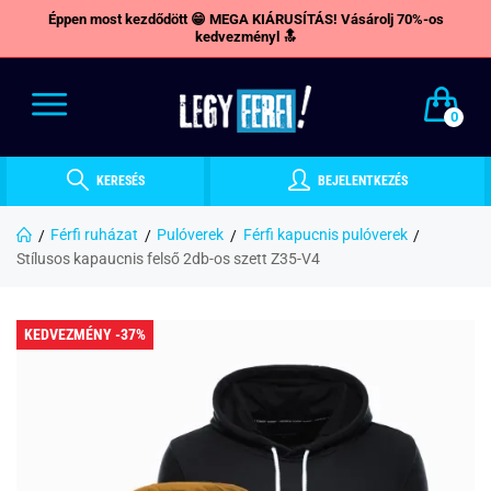
Éppen most kezdődött 😁 MEGA KIÁRUSÍTÁS! Vásárolj 70%-os
kedvezményl 🔝
0
KERESÉS
BEJELENTKEZÉS
Férfi ruházat
Pulóverek
Férfi kapucnis pulóverek
Stílusos kapaucnis felső 2db-os szett Z35-V4
KEDVEZMÉNY -37%