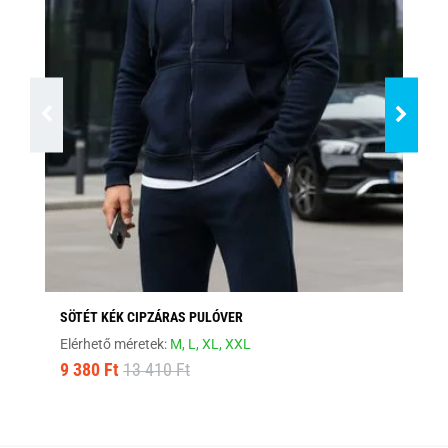
SÖTÉT KÉK CIPZÁRAS PULÓVER
ST
Elérhető méretek:
M,
L,
XL,
XXL
Elé
9 380 Ft
13 410 Ft
9 