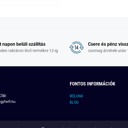
t napon belüli szállítás
Csere és pénz vissz
den raktáron lévő termékre 12-ig
csomag átvétele után 
FONTOS INFORMÁCIÓK
CÍM:
RÓLUNK
gyferfi.hu
BLOG