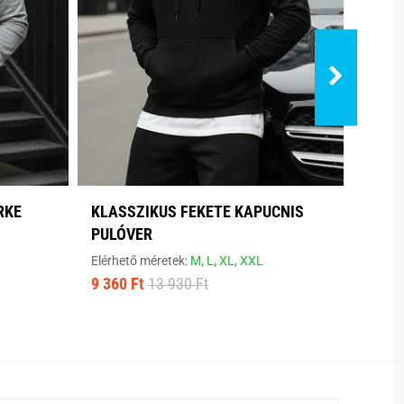
RKE
KLASSZIKUS FEKETE KAPUCNIS
SZEN
PULÓVER
PULÓ
Elérhető méretek:
M,
L,
XL,
XXL
Elérhe
9 360 Ft
13 930 Ft
9 320