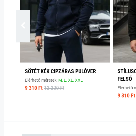
SÖTÉT KÉK CIPZÁRAS PULÓVER
STÍLUS
FELSŐ
Elérhető méretek:
M,
L,
XL,
XXL
9 310 Ft
13 320 Ft
Elérhető 
9 310 Ft