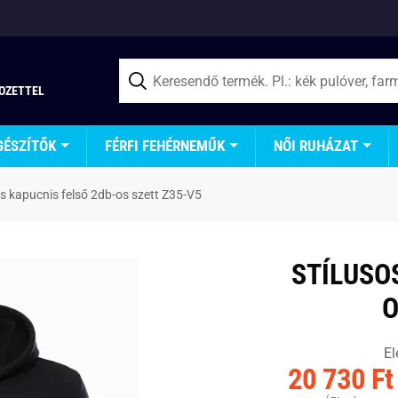
TOZETTEL
GÉSZÍTŐK
FÉRFI FEHÉRNEMŰK
NŐI RUHÁZAT
os kapucnis felső 2db-os szett Z35-V5
STÍLUSO
O
El
20 730 Ft