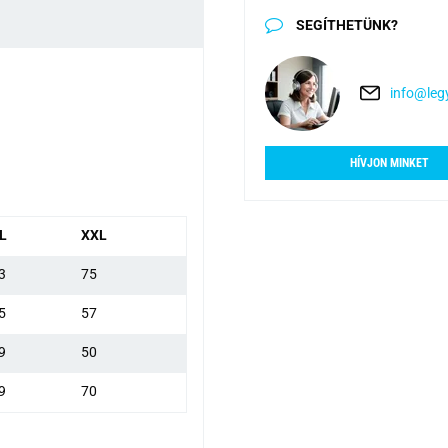
SEGÍTHETÜNK?
info@legy
HÍVJON MINKET
L
XXL
3
75
5
57
9
50
9
70