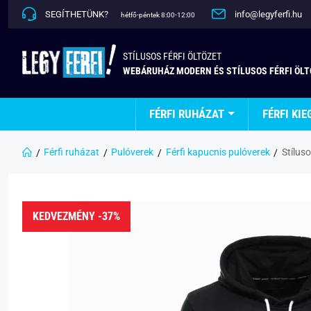
SEGÍTHETÜNK?
info@legyferfi.hu
hétfő-péntek 8:00-12:00
STÍLUSOS FÉRFI ÖLTÖZET
WEBÁRUHÁZ MODERN ÉS STÍLUSOS FÉRFI ÖL
FÉRFI RUHÁZAT
FÉRFI KIE
Férfi ruházat
Pulóverek
Férfi kapucnis pulóverek
Stílus
KEDVEZMÉNY -37%