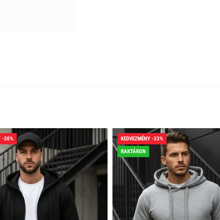
 -30%
KEDVEZMÉNY -33%
RAKTÁRON