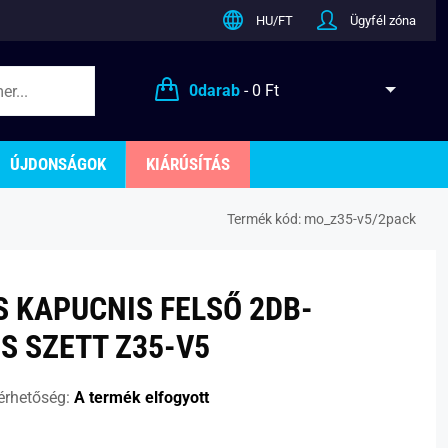
HU/FT
Ügyfél zóna
0
darab
-
0 Ft
ÚJDONSÁGOK
KIÁRÚSÍTÁS
Termék kód:
mo_z35-v5/2pack
S KAPUCNIS FELSŐ 2DB-
S SZETT Z35-V5
érhetőség:
A termék elfogyott