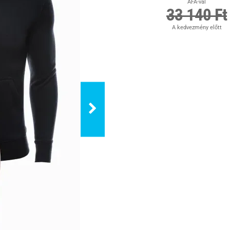
ÁFA-val
33 140 Ft
A kedvezmény előtt