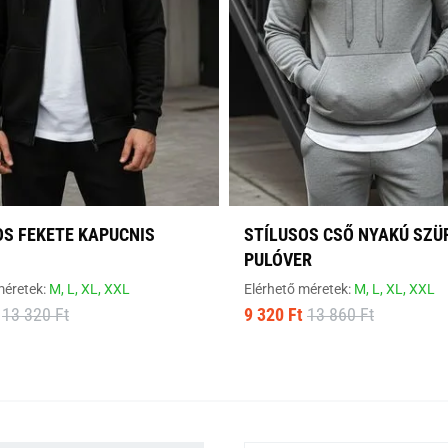
OS FEKETE KAPUCNIS
STÍLUSOS CSŐ NYAKÚ SZÜ
PULÓVER
méretek:
M,
L,
XL,
XXL
Elérhető méretek:
M,
L,
XL,
XXL
13 320 Ft
9 320 Ft
13 860 Ft