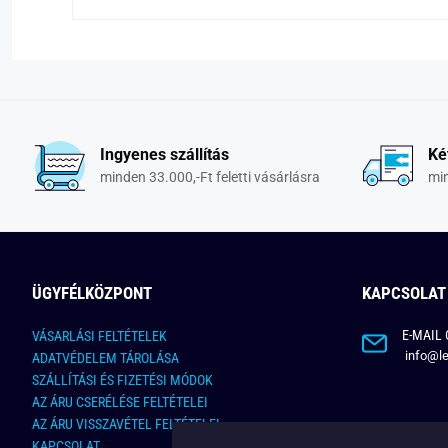
Ingyenes szállítás
Ké
minden 33.000,-Ft feletti vásárlásra
min
ÜGYFÉLKÖZPONT
KAPCSOLAT
E-MAIL 
VÁSARLÁSI FELTÉTELEK
info@le
ADATVÉDELEM TÁROLÁSA
SZÁLLÍTÁSI ÉS FIZETÉSI MÓDOK
AZ ÁRU CSERÉLÉSE FELTÉTELEI
AZ ÁRU VISSZAVÉTEL FELTÉTELEI
KAPCSOLAT