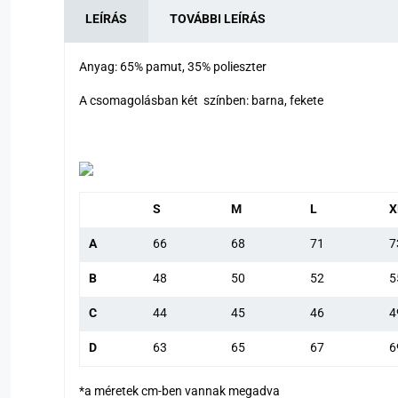
LEÍRÁS
TOVÁBBI LEÍRÁS
Anyag: 65% pamut, 35% polieszter
A csomagolásban két színben: barna, fekete
S
M
L
X
A
66
68
71
7
B
48
50
52
5
C
44
45
46
4
D
63
65
67
6
*a méretek cm-ben vannak megadva