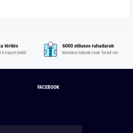
a térítés
6000 stílusos ruhadarab
14 napon belül
kínalata nálunk csak Terád vár
FACEBOOK