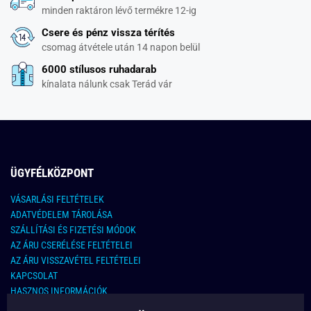
minden raktáron lévő termékre 12-ig
Csere és pénz vissza térítés
csomag átvétele után 14 napon belül
6000 stílusos ruhadarab
kínalata nálunk csak Terád vár
ÜGYFÉLKÖZPONT
VÁSARLÁSI FELTÉTELEK
ADATVÉDELEM TÁROLÁSA
SZÁLLÍTÁSI ÉS FIZETÉSI MÓDOK
AZ ÁRU CSERÉLÉSE FELTÉTELEI
AZ ÁRU VISSZAVÉTEL FELTÉTELEI
KAPCSOLAT
HASZNOS INFORMÁCIÓK