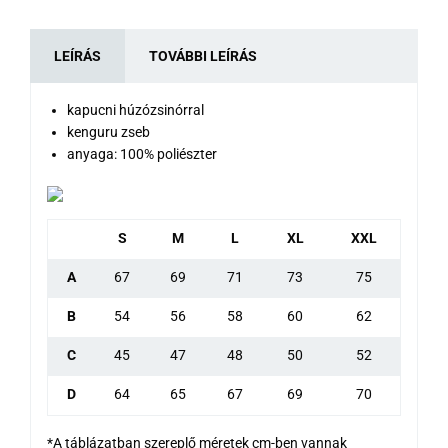
LEÍRÁS
TOVÁBBI LEÍRÁS
kapucni húzózsinórral
kenguru zseb
anyaga: 100% poliészter
S
M
L
XL
XXL
A
67
69
71
73
75
B
54
56
58
60
62
C
45
47
48
50
52
D
64
65
67
69
70
*A táblázatban szereplő méretek cm-ben vannak