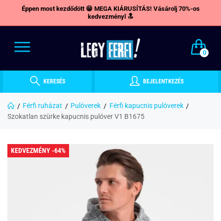
Éppen most kezdődött 😁 MEGA KIÁRUSÍTÁS! Vásárolj 70%-os
kedvezményl 🔝
0
KERESÉS
BEJELENTKEZÉS
Férfi ruházat
Pulóverek
Férfi kapucnis pulóverek
Szokatlan szürke kapucnis pulóver V1 B1675
KEDVEZMÉNY -64%