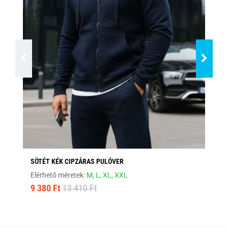
SÖTÉT KÉK CIPZÁRAS PULÓVER
ST
Elérhető méretek:
M,
L,
XL,
XXL
Elé
9 380 Ft
13 410 Ft
9 