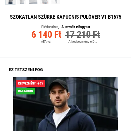
SZOKATLAN SZÜRKE KAPUCNIS PULÓVER V1 B1675
Elérhetőség:
A termék elfogyott
6 140 Ft
17 210 Ft
ÁFA-val
A kedvezmény előtt
EZ TETSZENI FOG
KEDVEZMÉNY -30%
KED
RAKTÁRON
RA