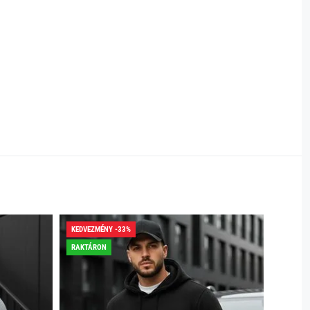
KEDVEZMÉNY -33%
KEDVEZ
RAKTÁRON
RAKTÁR