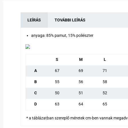
LEÍRÁS
TOVÁBBI LEÍRÁS
anyaga: 85% pamut, 15% poliészter
S
M
L
A
67
69
71
B
55
56
58
C
50
51
52
D
63
64
65
* a táblázatban szereplő méretek cm-ben vannak megad