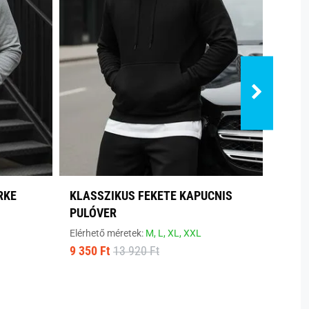
RKE
KLASSZIKUS FEKETE KAPUCNIS
SZEN
PULÓVER
PULÓ
Elérhető méretek:
M,
L,
XL,
XXL
Elérhe
9 350 Ft
13 920 Ft
9 350