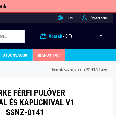
l 🔝
HU/FT
Ügyfél zóna
0
darab
-
0 Ft
ÚJDONSÁGOK
KIÁRÚSÍTÁS
Termék kód:
mo_ssnz/0141/v1grey
RKE FÉRFI PULÓVER
AL ÉS KAPUCNIVAL V1
SSNZ-0141