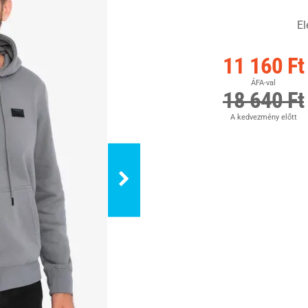
El
11 160 Ft
ÁFA-val
18 640 Ft
A kedvezmény előtt