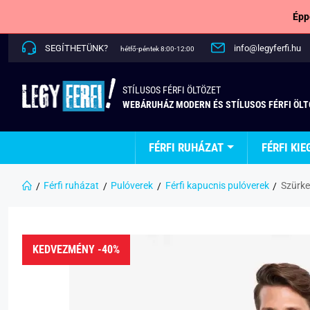
Épp
SEGÍTHETÜNK?
info@legyferfi.hu
hétfő-péntek 8:00-12:00
STÍLUSOS FÉRFI ÖLTÖZET
WEBÁRUHÁZ MODERN ÉS STÍLUSOS FÉRFI ÖL
FÉRFI RUHÁZAT
FÉRFI KIE
Férfi ruházat
Pulóverek
Férfi kapucnis pulóverek
Szürke
KEDVEZMÉNY -40%