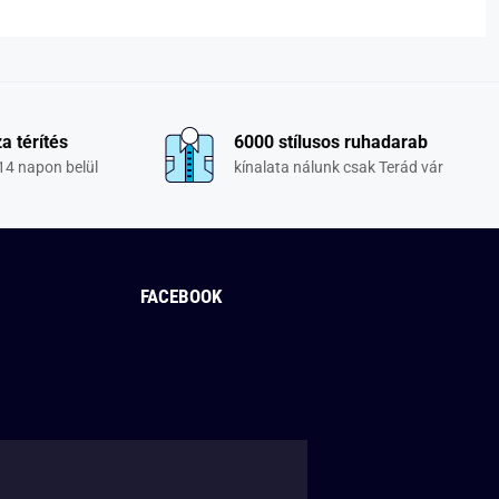
a térítés
6000 stílusos ruhadarab
14 napon belül
kínalata nálunk csak Terád vár
FACEBOOK