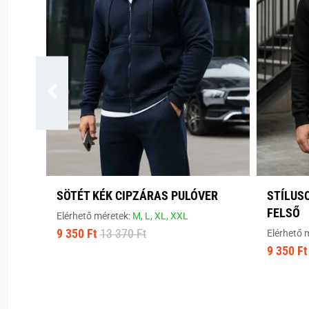
SÖTÉT KÉK CIPZÁRAS PULÓVER
STÍLUS
FELSŐ
Elérhető méretek:
M,
L,
XL,
XXL
9 350 Ft
13 370 Ft
Elérhető 
9 350 Ft