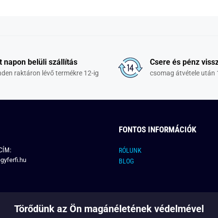
t napon belüli szállítás
Csere és pénz vissz
den raktáron lévő termékre 12-ig
csomag átvétele után 
FONTOS INFORMÁCIÓK
CÍM:
RÓLUNK
gyferfi.hu
BLOG
Törődünk az Ön magánéletének védelmével