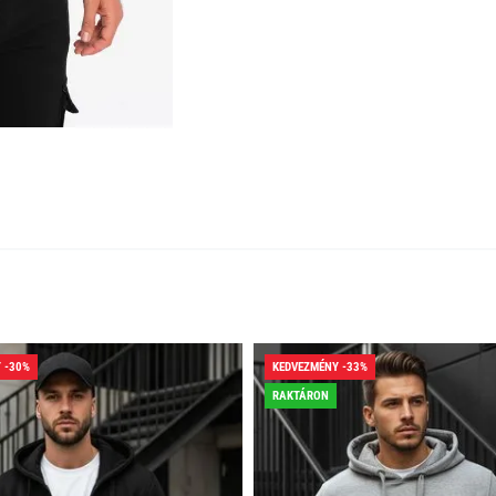
 -30%
KEDVEZMÉNY -33%
RAKTÁRON