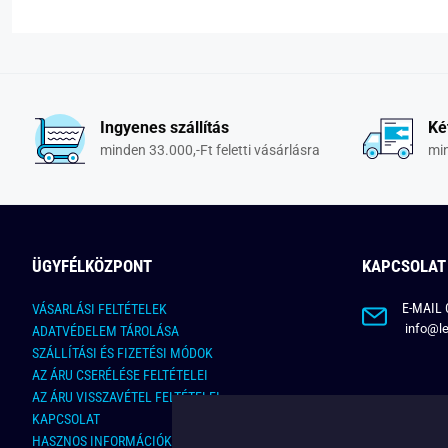
Ingyenes szállítás
Ké
minden 33.000,-Ft feletti vásárlásra
min
ÜGYFÉLKÖZPONT
KAPCSOLAT
E-MAIL 
VÁSARLÁSI FELTÉTELEK
info@le
ADATVÉDELEM TÁROLÁSA
SZÁLLÍTÁSI ÉS FIZETÉSI MÓDOK
AZ ÁRU CSERÉLÉSE FELTÉTELEI
AZ ÁRU VISSZAVÉTEL FELTÉTELEI
KAPCSOLAT
HASZNOS INFORMÁCIÓK