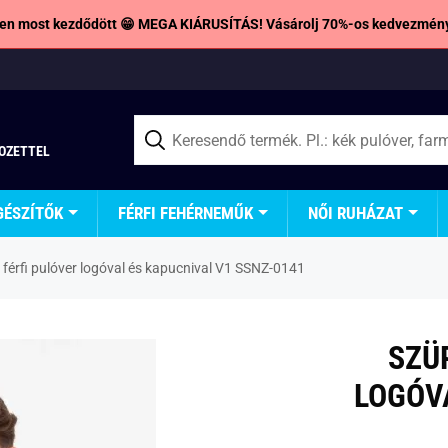
en most kezdődött 😁 MEGA KIÁRUSÍTÁS! Vásárolj 70%-os kedvezmény
TOZETTEL
GÉSZÍTŐK
FÉRFI FEHÉRNEMŰK
NŐI RUHÁZAT
 férfi pulóver logóval és kapucnival V1 SSNZ-0141
SZÜ
LOGÓV