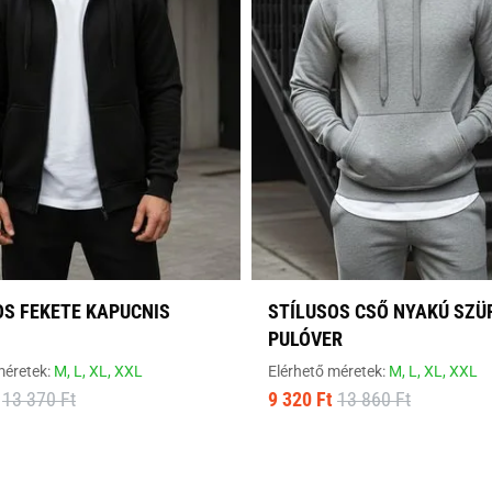
OS FEKETE KAPUCNIS
STÍLUSOS CSŐ NYAKÚ SZÜ
PULÓVER
méretek:
M,
L,
XL,
XXL
Elérhető méretek:
M,
L,
XL,
XXL
13 370 Ft
9 320 Ft
13 860 Ft