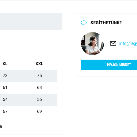
SEGÍTHETÜNK?
info@legy
XL
XXL
HÍVJON MINKET
73
75
61
63
54
56
67
69
va