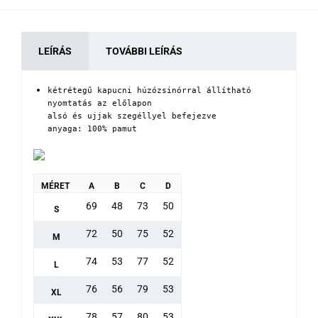
LEÍRÁS
TOVÁBBI LEÍRÁS
kétrétegű kapucni húzózsinórral állítható

nyomtatás az előlapon

alsó és ujjak szegéllyel befejezve

anyaga: 100% pamut
MÉRET
A
B
C
D
69
48
73
50
S
72
50
75
52
M
74
53
77
52
L
76
56
79
53
XL
78
57
80
53