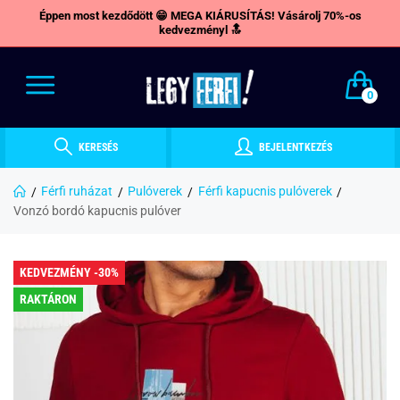
Éppen most kezdődött 😁 MEGA KIÁRUSÍTÁS! Vásárolj 70%-os
kedvezményl 🔝
0
KERESÉS
BEJELENTKEZÉS
Férfi ruházat
Pulóverek
Férfi kapucnis pulóverek
Vonzó bordó kapucnis pulóver
KEDVEZMÉNY -30%
RAKTÁRON