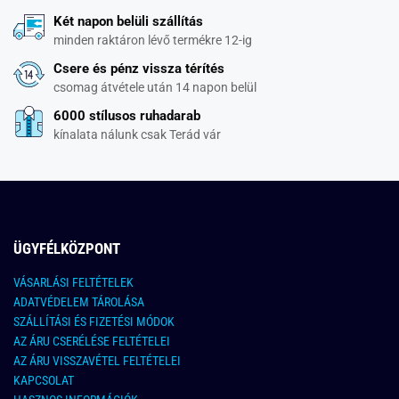
Két napon belüli szállítás
minden raktáron lévő termékre 12-ig
Csere és pénz vissza térítés
csomag átvétele után 14 napon belül
6000 stílusos ruhadarab
kínalata nálunk csak Terád vár
ÜGYFÉLKÖZPONT
VÁSARLÁSI FELTÉTELEK
ADATVÉDELEM TÁROLÁSA
SZÁLLÍTÁSI ÉS FIZETÉSI MÓDOK
AZ ÁRU CSERÉLÉSE FELTÉTELEI
AZ ÁRU VISSZAVÉTEL FELTÉTELEI
KAPCSOLAT