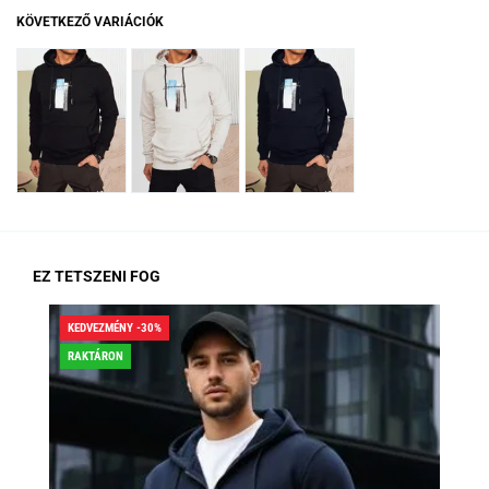
KÖVETKEZŐ VARIÁCIÓK
EZ TETSZENI FOG
KEDVEZMÉNY -30%
KED
RAKTÁRON
RA