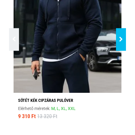
SÖTÉT KÉK CIPZÁRAS PULÓVER
ST
Elérhető méretek:
M,
L,
XL,
XXL
Elé
9 310 Ft
13 320 Ft
9 