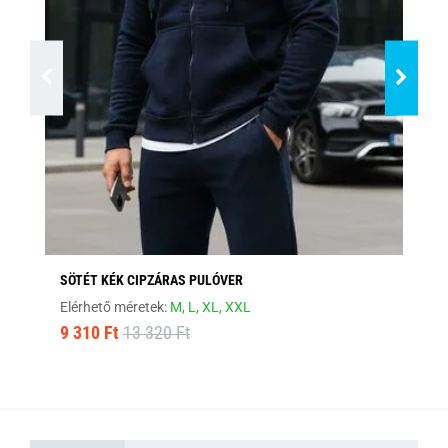
SÖTÉT KÉK CIPZÁRAS PULÓVER
ST
Elérhető méretek:
M,
L,
XL,
XXL
Elé
9 310 Ft
13 320 Ft
9 