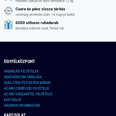
minden raktáron lévő termékre 12-ig
Csere és pénz vissza térítés
csomag átvétele után 14 napon belül
6000 stílusos ruhadarab
kínalata nálunk csak Terád vár
ÜGYFÉLKÖZPONT
VÁSARLÁSI FELTÉTELEK
ADATVÉDELEM TÁROLÁSA
SZÁLLÍTÁSI ÉS FIZETÉSI MÓDOK
AZ ÁRU CSERÉLÉSE FELTÉTELEI
AZ ÁRU VISSZAVÉTEL FELTÉTELEI
KAPCSOLAT
HASZNOS INFORMÁCIÓK
KAPCSOLAT