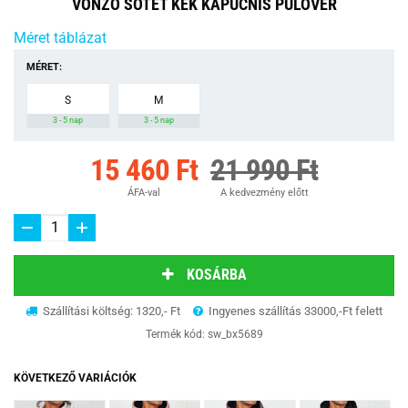
VONZÓ SÖTÉT KÉK KAPUCNIS PULÓVER
Méret táblázat
MÉRET:
S
M
3 - 5 nap
3 - 5 nap
15 460 Ft
21 990 Ft
ÁFA-val
A kedvezmény előtt
KOSÁRBA
Szállítási költség: 1320,- Ft
Ingyenes szállítás 33000,-Ft felett
Termék kód:
sw_bx5689
KÖVETKEZŐ VARIÁCIÓK