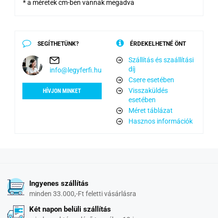
* a méretek cm-ben vannak megadva
SEGÍTHETÜNK?
ÉRDEKELHETNÉ ÖNT
Szállítás és szaállítási
díj
info@legyferfi.hu
Csere esetében
Visszaküldés
HÍVJON MINKET
esetében
Méret táblázat
Hasznos információk
Ingyenes szállítás
minden 33.000,-Ft feletti vásárlásra
Két napon belüli szállítás