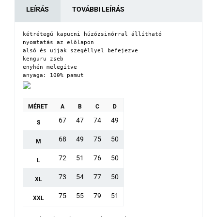
LEÍRÁS
TOVÁBBI LEÍRÁS
kétrétegű kapucni húzózsinórral állítható

nyomtatás az előlapon

alsó és ujjak szegéllyel befejezve

kenguru zseb

enyhén melegítve

anyaga: 100% pamut
MÉRET
A
B
C
D
67
47
74
49
S
68
49
75
50
M
72
51
76
50
L
73
54
77
50
XL
75
55
79
51
XXL