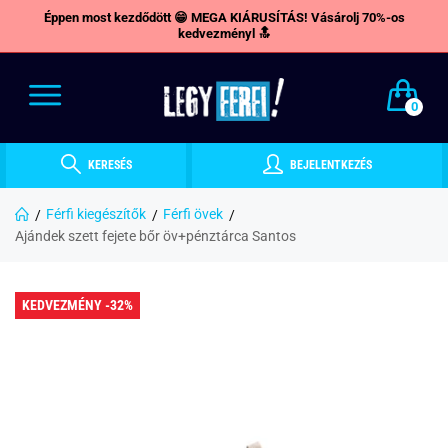
Éppen most kezdődött 😁 MEGA KIÁRUSÍTÁS! Vásárolj 70%-os
kedvezményl 🔝
0
KERESÉS
BEJELENTKEZÉS
Férfi kiegészítők
Férfi övek
Ajándek szett fejete bőr öv+pénztárca Santos
KEDVEZMÉNY -32%