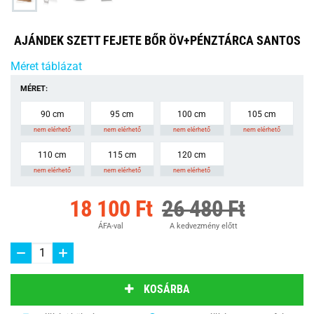
AJÁNDEK SZETT FEJETE BŐR ÖV+PÉNZTÁRCA SANTOS
Méret táblázat
MÉRET:
90 cm
95 cm
100 cm
105 cm
nem elérhető
nem elérhető
nem elérhető
nem elérhető
110 cm
115 cm
120 cm
nem elérhető
nem elérhető
nem elérhető
18 100 Ft
26 480 Ft
ÁFA-val
A kedvezmény előtt
KOSÁRBA