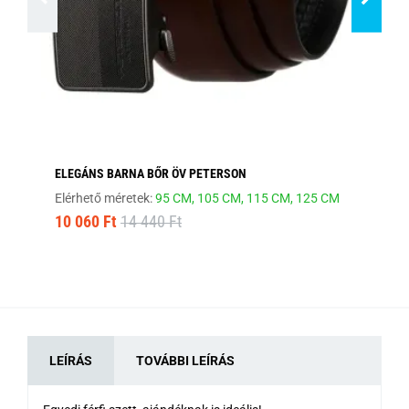
ELEGÁNS BARNA BŐR ÖV PETERSON
HA
Elérhető méretek:
95 CM,
105 CM,
115 CM,
125 CM
Elé
10 060 Ft
14 440 Ft
12
LEÍRÁS
TOVÁBBI LEÍRÁS