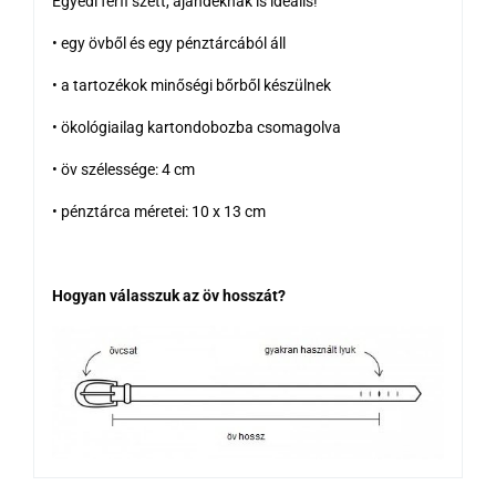
Egyedi férfi szett, ajándéknak is ideális!
• egy övből és egy pénztárcából áll
• a tartozékok minőségi bőrből készülnek
• ökológiailag kartondobozba csomagolva
• öv szélessége: 4 cm
• pénztárca méretei: 10 x 13 cm
Hogyan válasszuk az öv hosszát?