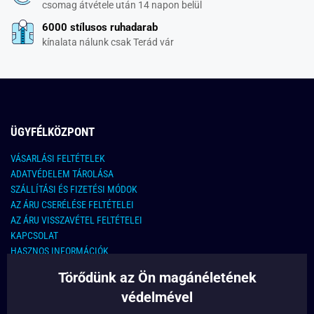
csomag átvétele után 14 napon belül
6000 stílusos ruhadarab
kínalata nálunk csak Terád vár
ÜGYFÉLKÖZPONT
VÁSARLÁSI FELTÉTELEK
ADATVÉDELEM TÁROLÁSA
SZÁLLÍTÁSI ÉS FIZETÉSI MÓDOK
AZ ÁRU CSERÉLÉSE FELTÉTELEI
AZ ÁRU VISSZAVÉTEL FELTÉTELEI
KAPCSOLAT
HASZNOS INFORMÁCIÓK
Törődünk az Ön magánéletének
KAPCSOLAT
védelmével
E-MAIL CÍM: