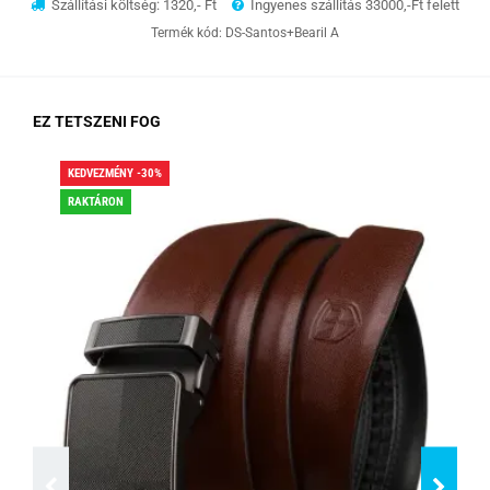
Szállítási költség: 1320,- Ft
Ingyenes szállítás 33000,-Ft felett
Termék kód:
DS-Santos+Bearil A
EZ TETSZENI FOG
KEDVEZMÉNY -30%
KED
RAKTÁRON
RA