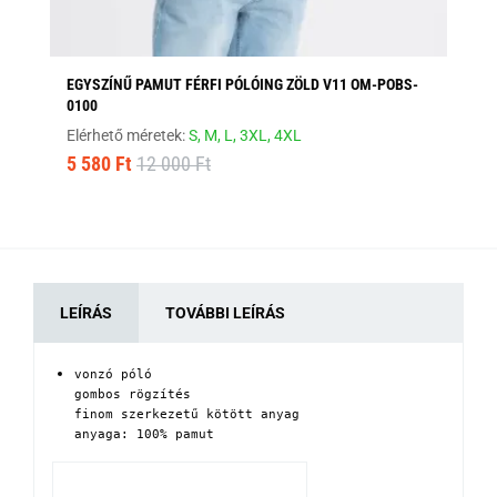
EGYSZÍNŰ PAMUT FÉRFI PÓLÓING ZÖLD V11 OM-POBS-
EG
0100
PO
Elérhető méretek:
S,
M,
L,
3XL,
4XL
Elé
5 580 Ft
12 000 Ft
5 
LEÍRÁS
TOVÁBBI LEÍRÁS
vonzó póló

gombos rögzítés

finom szerkezetű kötött anyag

anyaga: 100% pamut