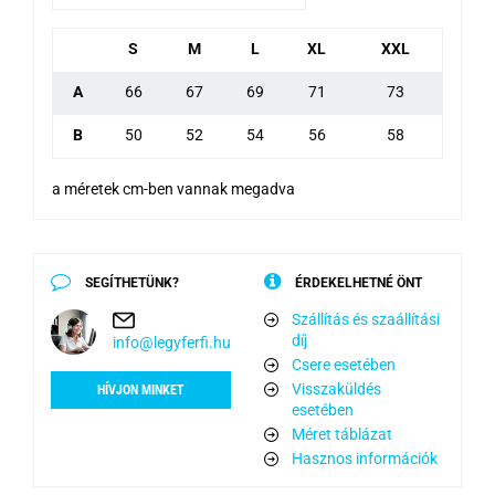
S
M
L
XL
XXL
A
66
67
69
71
73
B
50
52
54
56
58
a méretek cm-ben vannak megadva
SEGÍTHETÜNK?
ÉRDEKELHETNÉ ÖNT
Szállítás és szaállítási
díj
info@legyferfi.hu
Csere esetében
Visszaküldés
HÍVJON MINKET
esetében
Méret táblázat
Hasznos információk