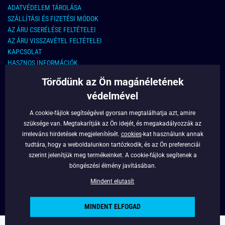
ADATVÉDELEM TÁROLÁSA
SZÁLLÍTÁSI ÉS FIZETÉSI MÓDOK
AZ ÁRU CSERÉLÉSE FELTÉTELEI
AZ ÁRU VISSZAVÉTEL FELTÉTELEI
KAPCSOLAT
HASZNOS INFORMÁCIÓK
Törődünk az Ön magánéletének
KAPCSOLAT
védelmével
E-MAIL CÍM:
info@legyferfi.hu
A cookie-fájlok segítségével gyorsan megtalálhatja azt, amire
szüksége van. Megtakarítják az Ön idejét, és megakadályozzák az
FONTOS INFORMÁCIÓK
irreleváns hirdetések megjelenítését.
cookies
-kat használunk annak
tudtára, hogy a weboldalunkon tartózkodik, és az Ön preferenciái
RÓLUNK
szerint jelenítjük meg termékeinket. A cookie-fájlok segítenek a
BLOG
böngészési élmény javításában.
FACEBOOK
Mindent elutasít
MINDENT ELFOGAD