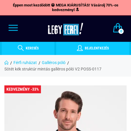
Éppen most kezdődött 😁 MEGA KIÁRUSÍTÁS! Vásárolj 70%-os
kedvezményl 🔝
0
KERESÉS
BEJELENTKEZÉS
Férfi ruházat
Galléros póló
Sötét kék struktúr mintás galléros póló V2 POSS-0117
KEDVEZMÉNY -33%