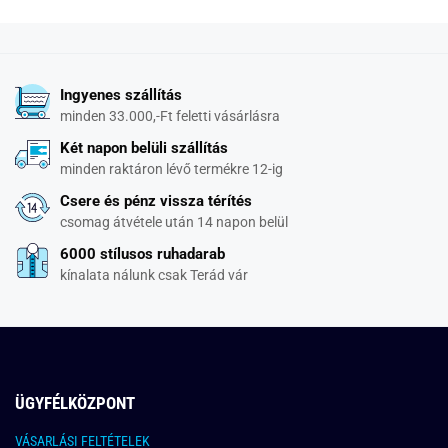
Ingyenes szállítás
minden 33.000,-Ft feletti vásárlásra
Két napon belüli szállítás
minden raktáron lévő termékre 12-ig
Csere és pénz vissza térítés
csomag átvétele után 14 napon belül
6000 stílusos ruhadarab
kínalata nálunk csak Terád vár
ÜGYFÉLKÖZPONT
VÁSARLÁSI FELTÉTELEK