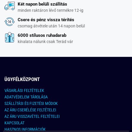
Két napon belüli szállítás
minden raktáron lévő termékre 12-ig
Csere és pénz vissza térítés
csomag átvétele után 14 napon belül
6000 stílusos ruhadarab
kínalata nálunk csak Terád vár
ÜGYFÉLKÖZPONT
VÁSARLÁSI FELTÉTELEK
ADATVÉDELEM TÁROLÁSA
SZÁLLÍTÁSI ÉS FIZETÉSI MÓDOK
AZ ÁRU CSERÉLÉSE FELTÉTELEI
AZ ÁRU VISSZAVÉTEL FELTÉTELEI
KAPCSOLAT
HASZNOS INFORMÁCIÓK