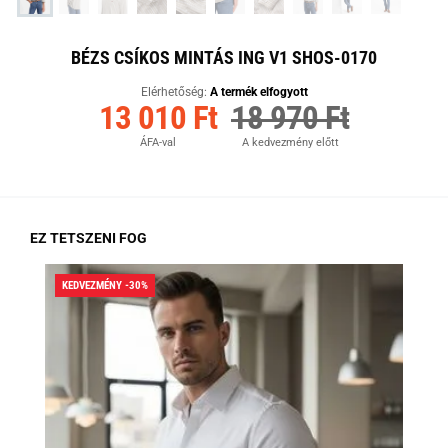
BÉZS CSÍKOS MINTÁS ING V1 SHOS-0170
Elérhetőség:
A termék elfogyott
13 010 Ft
18 970 Ft
ÁFA-val
A kedvezmény előtt
EZ TETSZENI FOG
KEDVEZMÉNY -30%
KED