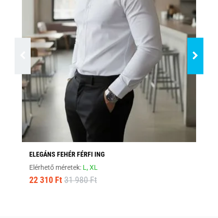
ELEGÁNS FEHÉR FÉRFI ING
FEK
Elérhető méretek:
L,
XL
Elé
22 310 Ft
31 980 Ft
22