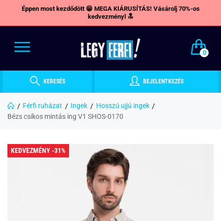
Éppen most kezdődött 😁 MEGA KIÁRUSÍTÁS! Vásárolj 70%-os
kedvezményl 🔝
0
KERESÉS
BEJELENTKEZÉS
Férfi ruházat
Ingek
Hosszú ujjú ingek
Bézs csíkos mintás ing V1 SHOS-0170
KEDVEZMÉNY -31%