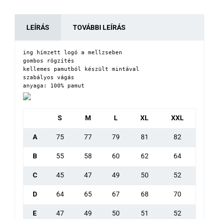
LEÍRÁS
TOVÁBBI LEÍRÁS
ing hímzett logó a mellzseben

gombos rögzítés

kellemes pamutból készült mintával

szabályos vágás

anyaga: 100% pamut
S
M
L
XL
XXL
A
75
77
79
81
82
B
55
58
60
62
64
C
45
47
49
50
52
D
64
65
67
68
70
E
47
49
50
51
52