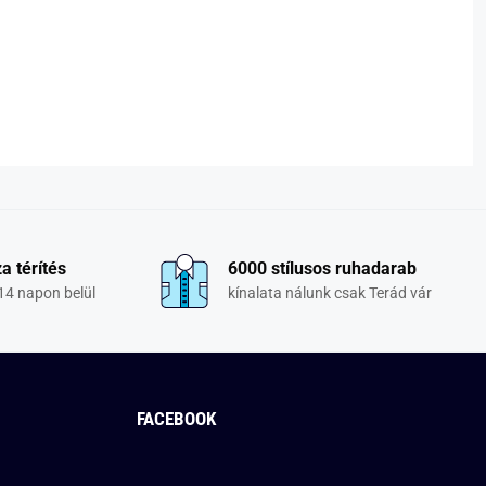
a térítés
6000 stílusos ruhadarab
14 napon belül
kínalata nálunk csak Terád vár
FACEBOOK