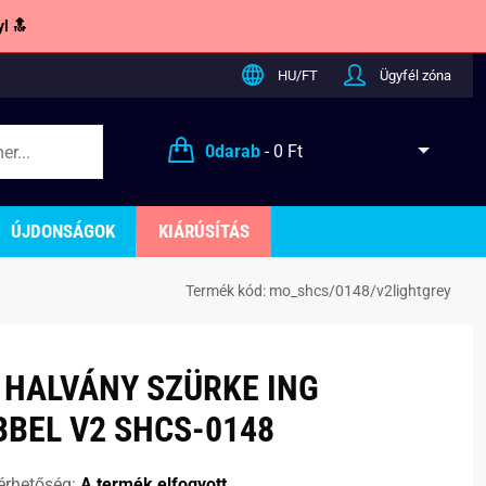
l 🔝
HU/FT
Ügyfél zóna
0
darab
-
0 Ft
ÚJDONSÁGOK
KIÁRÚSÍTÁS
Termék kód:
mo_shcs/0148/v2lightgrey
 HALVÁNY SZÜRKE ING
BBEL V2 SHCS-0148
érhetőség:
A termék elfogyott