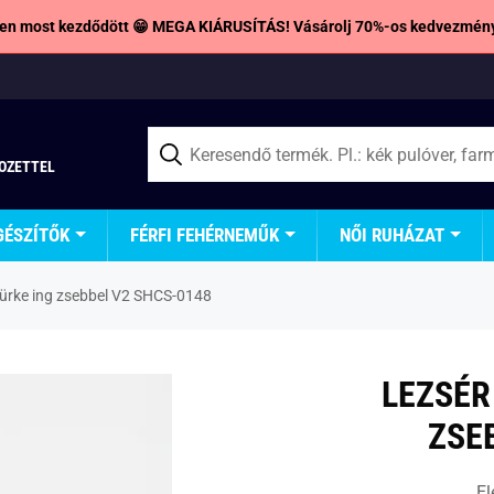
en most kezdődött 😁 MEGA KIÁRUSÍTÁS! Vásárolj 70%-os kedvezmény
TOZETTEL
GÉSZÍTŐK
FÉRFI FEHÉRNEMŰK
NŐI RUHÁZAT
zürke ing zsebbel V2 SHCS-0148
LEZSÉR
ZSE
El