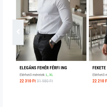
ELEGÁNS FEHÉR FÉRFI ING
FEKETE 
Elérhető méretek:
L,
XL
Elérhető 
22 310 Ft
31 980 Ft
22 210 F