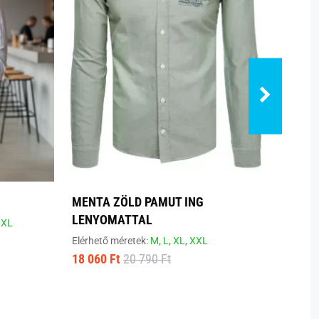
MENTA ZÖLD PAMUT ING
MENT
LENYOMATTAL
MOT
3XL
Elérhető méretek:
M,
L,
XL,
XXL
Elérhe
18 060 Ft
20 790 Ft
17 81