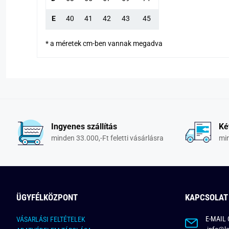
E
40
41
42
43
45
* a méretek cm-ben vannak megadva
Ingyenes szállítás
Ké
minden 33.000,-Ft feletti vásárlásra
min
ÜGYFÉLKÖZPONT
KAPCSOLAT
E-MAIL 
VÁSARLÁSI FELTÉTELEK