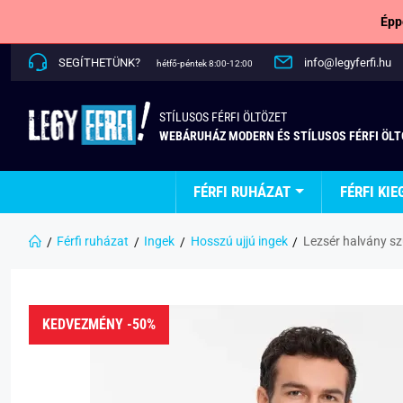
Épp
SEGÍTHETÜNK?
info@legyferfi.hu
hétfő-péntek 8:00-12:00
STÍLUSOS FÉRFI ÖLTÖZET
WEBÁRUHÁZ MODERN ÉS STÍLUSOS FÉRFI ÖL
FÉRFI RUHÁZAT
FÉRFI KIE
Férfi ruházat
Ingek
Hosszú ujjú ingek
Lezsér halvány s
KEDVEZMÉNY -50%