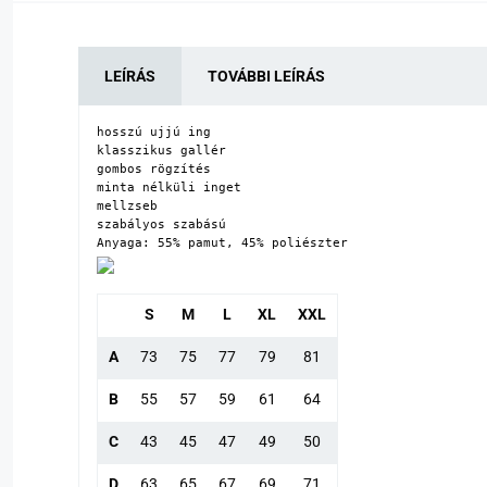
LEÍRÁS
TOVÁBBI LEÍRÁS
hosszú ujjú ing

klasszikus gallér

gombos rögzítés

minta nélküli inget

mellzseb

szabályos szabású

Anyaga: 55% pamut, 45% poliészter
S
M
L
XL
XXL
A
73
75
77
79
81
B
55
57
59
61
64
C
43
45
47
49
50
D
63
65
67
69
71