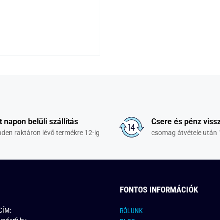
t napon belüli szállítás
Csere és pénz vissz
den raktáron lévő termékre 12-ig
csomag átvétele után 
FONTOS INFORMÁCIÓK
CÍM:
RÓLUNK