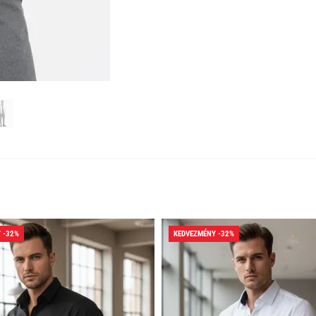
 -32%
KEDVEZMÉNY -32%