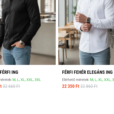
FÉRFI ING
FÉRFI FEHÉR ELEGÁNS ING
méretek:
M,
L,
XL,
XXL,
3XL
Elérhető méretek:
M,
L,
XL,
XXL,
t
32 660 Ft
22 350 Ft
32 860 Ft