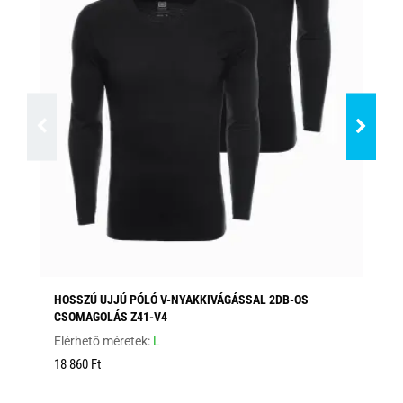
HOSSZÚ UJJÚ PÓLÓ V-NYAKKIVÁGÁSSAL 2DB-OS
HO
CSOMAGOLÁS Z41-V4
Elé
Elérhető méretek:
L
12
18 860 Ft