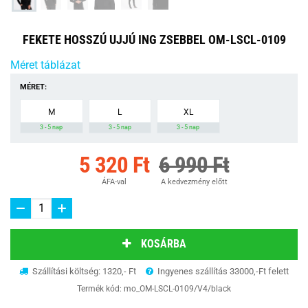
FEKETE HOSSZÚ UJJÚ ING ZSEBBEL OM-LSCL-0109
Méret táblázat
MÉRET:
M
L
XL
3 - 5 nap
3 - 5 nap
3 - 5 nap
5 320 Ft
6 990 Ft
ÁFA-val
A kedvezmény előtt
KOSÁRBA
Szállítási költség: 1320,- Ft
Ingyenes szállítás 33000,-Ft felett
Termék kód:
mo_OM-LSCL-0109/V4/black