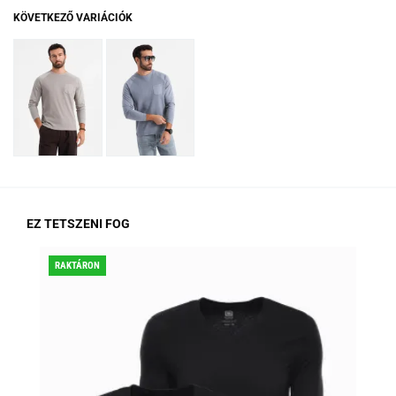
KÖVETKEZŐ VARIÁCIÓK
EZ TETSZENI FOG
RAKTÁRON
KED
RA