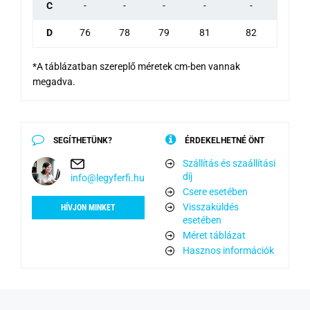
C
-
-
-
-
-
D
76
78
79
81
82
*A táblázatban szereplő méretek cm-ben vannak
megadva.
SEGÍTHETÜNK?
ÉRDEKELHETNÉ ÖNT
Szállítás és szaállítási
díj
info@legyferfi.hu
Csere esetében
Visszaküldés
HÍVJON MINKET
esetében
Méret táblázat
Hasznos információk