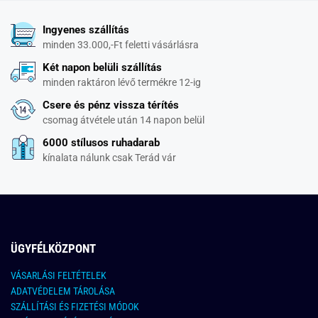
Ingyenes szállítás
minden 33.000,-Ft feletti vásárlásra
Két napon belüli szállítás
minden raktáron lévő termékre 12-ig
Csere és pénz vissza térítés
csomag átvétele után 14 napon belül
6000 stílusos ruhadarab
kínalata nálunk csak Terád vár
ÜGYFÉLKÖZPONT
VÁSARLÁSI FELTÉTELEK
ADATVÉDELEM TÁROLÁSA
SZÁLLÍTÁSI ÉS FIZETÉSI MÓDOK