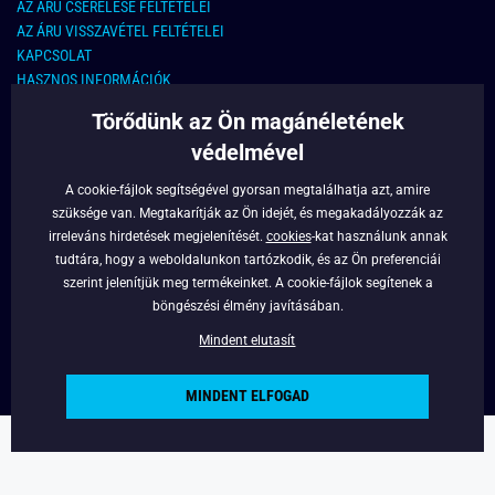
AZ ÁRU CSERÉLÉSE FELTÉTELEI
AZ ÁRU VISSZAVÉTEL FELTÉTELEI
KAPCSOLAT
HASZNOS INFORMÁCIÓK
Törődünk az Ön magánéletének
KAPCSOLAT
védelmével
E-MAIL CÍM:
info@legyferfi.hu
A cookie-fájlok segítségével gyorsan megtalálhatja azt, amire
szüksége van. Megtakarítják az Ön idejét, és megakadályozzák az
FONTOS INFORMÁCIÓK
irreleváns hirdetések megjelenítését.
cookies
-kat használunk annak
tudtára, hogy a weboldalunkon tartózkodik, és az Ön preferenciái
RÓLUNK
szerint jelenítjük meg termékeinket. A cookie-fájlok segítenek a
BLOG
böngészési élmény javításában.
FACEBOOK
Mindent elutasít
MINDENT ELFOGAD
Copyright © 2022 - Legyferfi.hu
Powered by
Simplia.cz
.