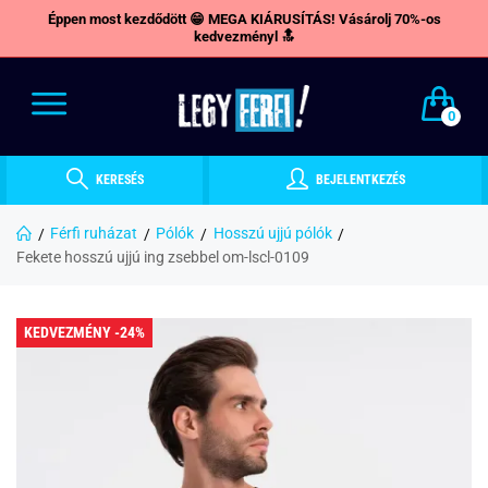
Éppen most kezdődött 😁 MEGA KIÁRUSÍTÁS! Vásárolj 70%-os
kedvezményl 🔝
0
KERESÉS
BEJELENTKEZÉS
Férfi ruházat
Pólók
Hosszú ujjú pólók
Fekete hosszú ujjú ing zsebbel om-lscl-0109
KEDVEZMÉNY -24%