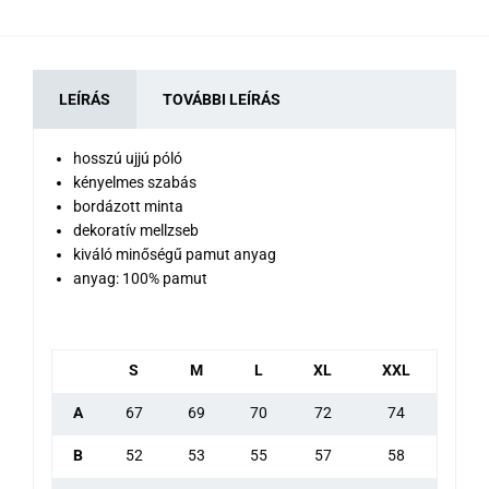
LEÍRÁS
TOVÁBBI LEÍRÁS
hosszú ujjú póló
kényelmes szabás
bordázott minta
dekoratív mellzseb
kiváló minőségű pamut anyag
anyag: 100% pamut
S
M
L
XL
XXL
A
67
69
70
72
74
B
52
53
55
57
58