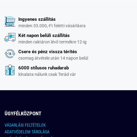
Ingyenes szállítás
minden 33.000,-Ft feletti vásárlásra
Két napon belüli szállítás
minden raktáron lévő termékre 12-ig
Csere és pénz vissza térítés
csomag átvétele után 14 napon belül
6000 stílusos ruhadarab
kínalata nálunk csak Terád vár
ÜGYFÉLKÖZPONT
VÁSARLÁSI FELTÉTELEK
ADATVÉDELEM TÁROLÁSA