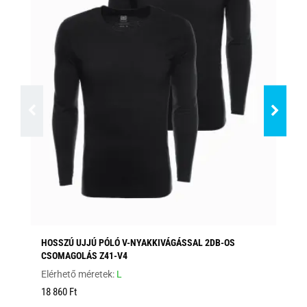
HOSSZÚ UJJÚ PÓLÓ V-NYAKKIVÁGÁSSAL 2DB-OS
HO
CSOMAGOLÁS Z41-V4
Elé
Elérhető méretek:
L
12
18 860 Ft