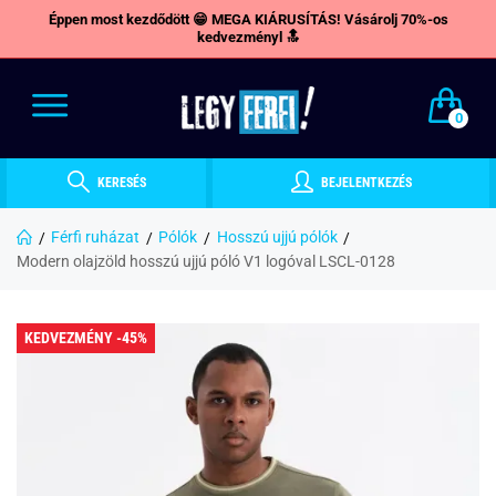
Éppen most kezdődött 😁 MEGA KIÁRUSÍTÁS! Vásárolj 70%-os
kedvezményl 🔝
0
KERESÉS
BEJELENTKEZÉS
Férfi ruházat
Pólók
Hosszú ujjú pólók
Modern olajzöld hosszú ujjú póló V1 logóval LSCL-0128
KEDVEZMÉNY -45%