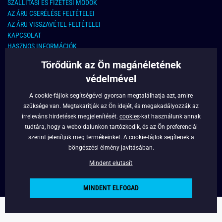
SZÁLLÍTÁSI ÉS FIZETÉSI MÓDOK
AZ ÁRU CSERÉLÉSE FELTÉTELEI
AZ ÁRU VISSZAVÉTEL FELTÉTELEI
KAPCSOLAT
HASZNOS INFORMÁCIÓK
Törődünk az Ön magánéletének
KAPCSOLAT
védelmével
E-MAIL CÍM:
info@legyferfi.hu
A cookie-fájlok segítségével gyorsan megtalálhatja azt, amire
szüksége van. Megtakarítják az Ön idejét, és megakadályozzák az
FONTOS INFORMÁCIÓK
irreleváns hirdetések megjelenítését.
cookies
-kat használunk annak
tudtára, hogy a weboldalunkon tartózkodik, és az Ön preferenciái
RÓLUNK
szerint jelenítjük meg termékeinket. A cookie-fájlok segítenek a
BLOG
böngészési élmény javításában.
FACEBOOK
Mindent elutasít
MINDENT ELFOGAD
Copyright © 2022 - Legyferfi.hu