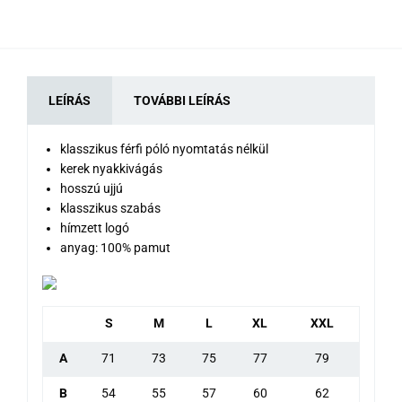
LEÍRÁS
TOVÁBBI LEÍRÁS
klasszikus férfi póló nyomtatás nélkül
kerek nyakkivágás
hosszú ujjú
klasszikus szabás
hímzett logó
anyag: 100% pamut
S
M
L
XL
XXL
A
71
73
75
77
79
B
54
55
57
60
62