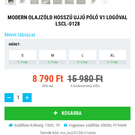
MODERN OLAJZÖLD HOSSZÚ UJJÚ PÓLÓ V1 LOGÓVAL
LSCL-0128
Méret táblázat
MÉRET:
S
M
L
XL
3 - 5 nap
3 - 5 nap
3 - 5 nap
3 - 5 nap
8 790 Ft
15 980 Ft
ÁFA-val
A kedvezmény előtt
KOSÁRBA
Szállítási költség: 1320,- Ft
Ingyenes szállítás 33000,-Ft felett
Termék kód:
mo_lscl/0128/v1olive