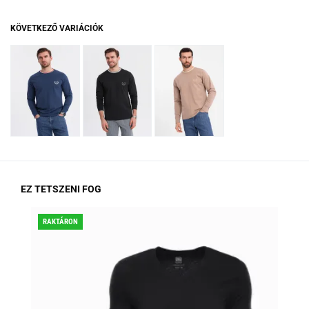
KÖVETKEZŐ VARIÁCIÓK
EZ TETSZENI FOG
RAKTÁRON
KED
RA