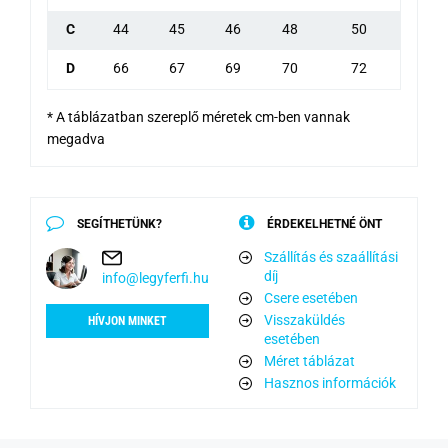
C
44
45
46
48
50
D
66
67
69
70
72
* A táblázatban szereplő méretek cm-ben vannak
megadva
SEGÍTHETÜNK?
ÉRDEKELHETNÉ ÖNT
Szállítás és szaállítási
díj
info@legyferfi.hu
Csere esetében
Visszaküldés
HÍVJON MINKET
esetében
Méret táblázat
Hasznos információk