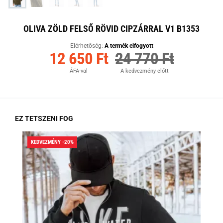
OLIVA ZÖLD FELSŐ RÖVID CIPZÁRRAL V1 B1353
Elérhetőség:
A termék elfogyott
12 650 Ft
24 770 Ft
ÁFA-val
A kedvezmény előtt
EZ TETSZENI FOG
KEDVEZMÉNY -20%
KED
RA