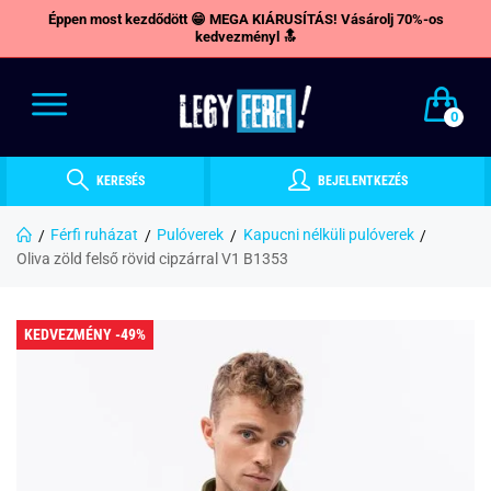
Éppen most kezdődött 😁 MEGA KIÁRUSÍTÁS! Vásárolj 70%-os
kedvezményl 🔝
0
KERESÉS
BEJELENTKEZÉS
Férfi ruházat
Pulóverek
Kapucni nélküli pulóverek
Oliva zöld felső rövid cipzárral V1 B1353
KEDVEZMÉNY -49%