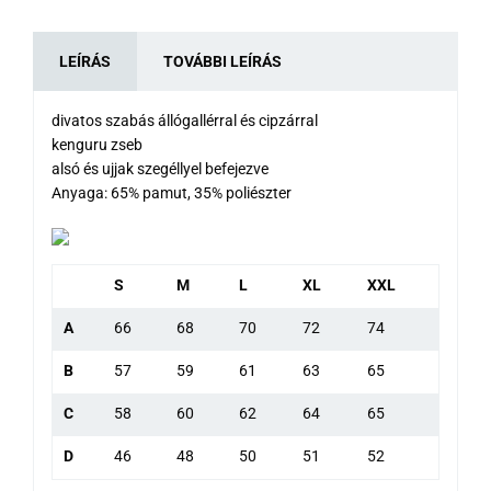
LEÍRÁS
TOVÁBBI LEÍRÁS
divatos szabás állógallérral és cipzárral
kenguru zseb
alsó és ujjak szegéllyel befejezve
Anyaga: 65% pamut, 35% poliészter
S
M
L
XL
XXL
A
66
68
70
72
74
B
57
59
61
63
65
C
58
60
62
64
65
D
46
48
50
51
52