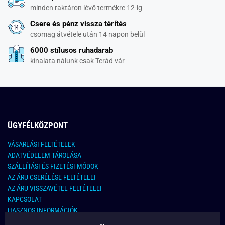
minden raktáron lévő termékre 12-ig
Csere és pénz vissza térítés
csomag átvétele után 14 napon belül
6000 stílusos ruhadarab
kínalata nálunk csak Terád vár
ÜGYFÉLKÖZPONT
VÁSARLÁSI FELTÉTELEK
ADATVÉDELEM TÁROLÁSA
SZÁLLÍTÁSI ÉS FIZETÉSI MÓDOK
AZ ÁRU CSERÉLÉSE FELTÉTELEI
AZ ÁRU VISSZAVÉTEL FELTÉTELEI
KAPCSOLAT
HASZNOS INFORMÁCIÓK