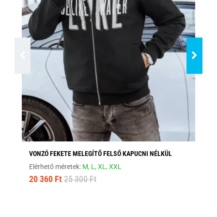
VONZÓ FEKETE MELEGÍTŐ FELSŐ KAPUCNI NÉLKÜL
AN
Elérhető méretek:
M,
L,
XL,
XXL
Elé
20 360 Ft
25 300 Ft
6 