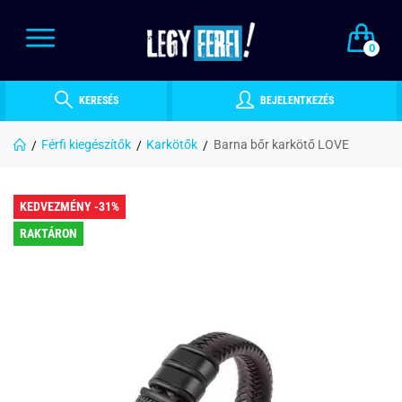
0
KERESÉS
BEJELENTKEZÉS
Férfi kiegészítők
Karkötők
Barna bőr karkötő LOVE
KEDVEZMÉNY -31%
RAKTÁRON