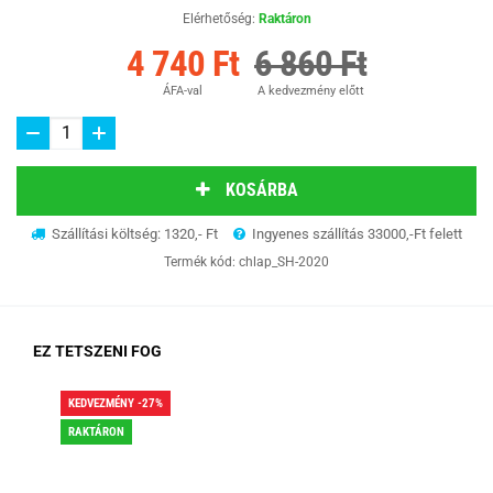
Elérhetőség:
Raktáron
4 740 Ft
6 860 Ft
ÁFA-val
A kedvezmény előtt
KOSÁRBA
Szállítási költség: 1320,- Ft
Ingyenes szállítás 33000,-Ft felett
Termék kód:
chlap_SH-2020
EZ TETSZENI FOG
KEDVEZMÉNY -27%
KED
RAKTÁRON
RA