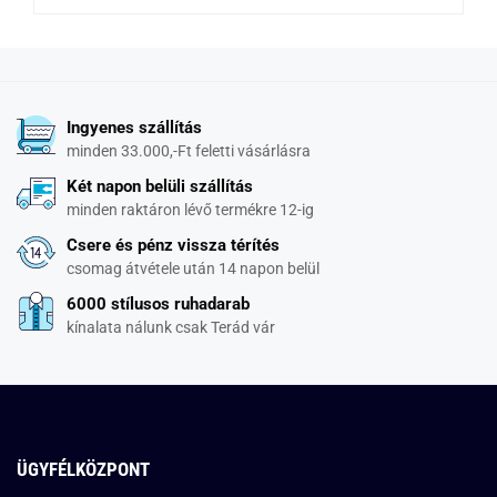
Ingyenes szállítás
minden 33.000,-Ft feletti vásárlásra
Két napon belüli szállítás
minden raktáron lévő termékre 12-ig
Csere és pénz vissza térítés
csomag átvétele után 14 napon belül
6000 stílusos ruhadarab
kínalata nálunk csak Terád vár
ÜGYFÉLKÖZPONT