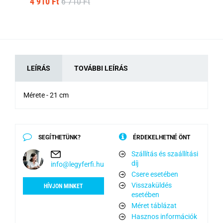
4 910 Ft
6 710 Ft
1 
LEÍRÁS
TOVÁBBI LEÍRÁS
Mérete - 21 cm
SEGÍTHETÜNK?
ÉRDEKELHETNÉ ÖNT
Szállítás és szaállítási
díj
info@legyferfi.hu
Csere esetében
Visszaküldés
HÍVJON MINKET
esetében
Méret táblázat
Hasznos információk