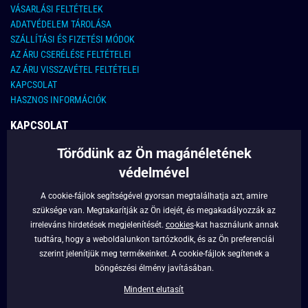
VÁSARLÁSI FELTÉTELEK
ADATVÉDELEM TÁROLÁSA
SZÁLLÍTÁSI ÉS FIZETÉSI MÓDOK
AZ ÁRU CSERÉLÉSE FELTÉTELEI
AZ ÁRU VISSZAVÉTEL FELTÉTELEI
KAPCSOLAT
HASZNOS INFORMÁCIÓK
KAPCSOLAT
Törődünk az Ön magánéletének
E-MAIL CÍM:
info@legyferfi.hu
védelmével
FONTOS INFORMÁCIÓK
A cookie-fájlok segítségével gyorsan megtalálhatja azt, amire
szüksége van. Megtakarítják az Ön idejét, és megakadályozzák az
RÓLUNK
irreleváns hirdetések megjelenítését.
cookies
-kat használunk annak
BLOG
tudtára, hogy a weboldalunkon tartózkodik, és az Ön preferenciái
szerint jelenítjük meg termékeinket. A cookie-fájlok segítenek a
FACEBOOK
böngészési élmény javításában.
Mindent elutasít