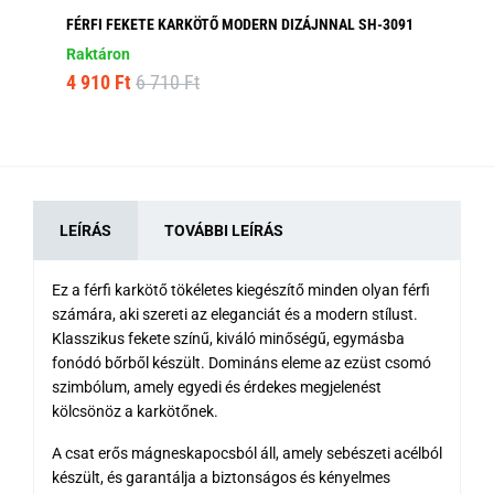
FÉRFI FEKETE KARKÖTŐ MODERN DIZÁJNNAL SH-3091
BA
Raktáron
Ra
4 910 Ft
6 710 Ft
1 
LEÍRÁS
TOVÁBBI LEÍRÁS
Ez a férfi karkötő tökéletes kiegészítő minden olyan férfi
számára, aki szereti az eleganciát és a modern stílust.
Klasszikus fekete színű, kiváló minőségű, egymásba
fonódó bőrből készült. Domináns eleme az ezüst csomó
szimbólum, amely egyedi és érdekes megjelenést
kölcsönöz a karkötőnek.
A csat erős mágneskapocsból áll, amely sebészeti acélból
készült, és garantálja a biztonságos és kényelmes