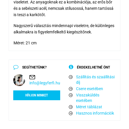
viseletet. Az anyagoknak ez a kombinációja, az erős bőr
és a sebészeti acél, nemcsak stílusossá, hanem tartóssá
is teszi a karkötőt.
Nagyszerű választás mindennapi viseletre, de különleges
alkalmakra is figyelemfelkeltő kiegészítőnek.
Méret: 21 cm
SEGÍTHETÜNK?
ÉRDEKELHETNÉ ÖNT
Szállítás és szaállítási
díj
info@legyferfi.hu
Csere esetében
Visszaküldés
HÍVJON MINKET
esetében
Méret táblázat
Hasznos információk