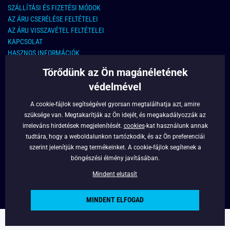
SZÁLLÍTÁSI ÉS FIZETÉSI MÓDOK
AZ ÁRU CSERÉLÉSE FELTÉTELEI
AZ ÁRU VISSZAVÉTEL FELTÉTELEI
KAPCSOLAT
HASZNOS INFORMÁCIÓK
Törődünk az Ön magánéletének
KAPCSOLAT
védelmével
E-MAIL CÍM:
info@legyferfi.hu
A cookie-fájlok segítségével gyorsan megtalálhatja azt, amire
szüksége van. Megtakarítják az Ön idejét, és megakadályozzák az
FONTOS INFORMÁCIÓK
irreleváns hirdetések megjelenítését.
cookies
-kat használunk annak
tudtára, hogy a weboldalunkon tartózkodik, és az Ön preferenciái
RÓLUNK
szerint jelenítjük meg termékeinket. A cookie-fájlok segítenek a
BLOG
böngészési élmény javításában.
FACEBOOK
Mindent elutasít
MINDENT ELFOGAD
Copyright © 2022 - Legyferfi.hu