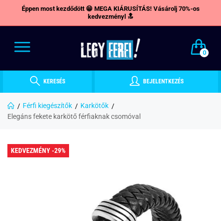
Éppen most kezdődött 😁 MEGA KIÁRUSÍTÁS! Vásárolj 70%-os
kedvezményl 🔝
0
KERESÉS
BEJELENTKEZÉS
Férfi kiegészítők
Karkötők
Elegáns fekete karkötő férfiaknak csomóval
KEDVEZMÉNY -29%