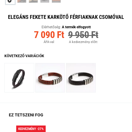
ELEGÁNS FEKETE KARKÖTŐ FÉRFIAKNAK CSOMÓVAL
Elérhetőség:
A termék elfogyott
7 090 Ft
9 950 Ft
ÁFA-val
A kedvezmény előtt
KÖVETKEZŐ VARIÁCIÓK
EZ TETSZENI FOG
KEDVEZMÉNY -27%
KED