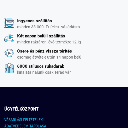
Ingyenes szállítás
minden 33.000,-Ft feletti vásárlásra
Két napon belüli szállítás
minden raktáron lévő termékre 12-ig
Csere és pénz vissza térítés
csomag átvétele után 14 napon belül
6000 stílusos ruhadarab
kínalata nálunk csak Terád vár
ÜGYFÉLKÖZPONT
VÁSARLÁSI FELTÉTELEK
ADATVÉDELEM TÁROLÁSA