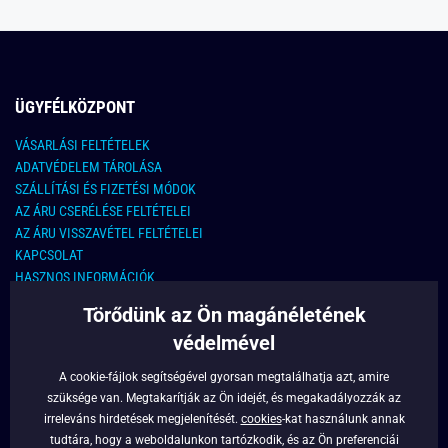
ÜGYFÉLKÖZPONT
VÁSARLÁSI FELTÉTELEK
ADATVÉDELEM TÁROLÁSA
SZÁLLÍTÁSI ÉS FIZETÉSI MÓDOK
AZ ÁRU CSERÉLÉSE FELTÉTELEI
AZ ÁRU VISSZAVÉTEL FELTÉTELEI
KAPCSOLAT
HASZNOS INFORMÁCIÓK
Törődünk az Ön magánéletének
KAPCSOLAT
védelmével
E-MAIL CÍM:
info@legyferfi.hu
A cookie-fájlok segítségével gyorsan megtalálhatja azt, amire
szüksége van. Megtakarítják az Ön idejét, és megakadályozzák az
FONTOS INFORMÁCIÓK
irreleváns hirdetések megjelenítését.
cookies
-kat használunk annak
tudtára, hogy a weboldalunkon tartózkodik, és az Ön preferenciái
RÓLUNK