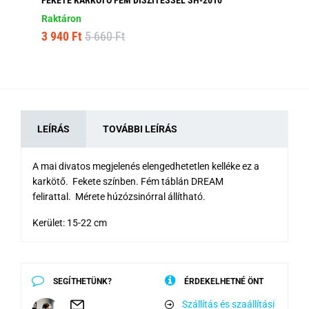
Raktáron
Ra
3 940 Ft
5 660 Ft
4 
LEÍRÁS
TOVÁBBI LEÍRÁS
A mai divatos megjelenés elengedhetetlen kelléke ez a
karkötő. Fekete színben. Fém táblán DREAM
felirattal. Mérete húzózsinórral állítható.
Kerület: 15-22 cm
SEGÍTHETÜNK?
ÉRDEKELHETNÉ ÖNT
Szállítás és szaállítási