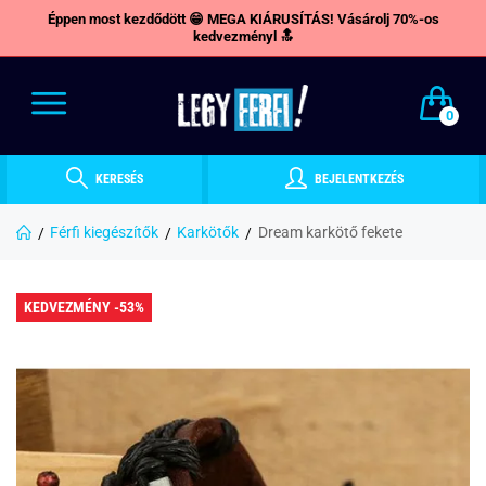
Éppen most kezdődött 😁 MEGA KIÁRUSÍTÁS! Vásárolj 70%-os
kedvezményl 🔝
0
KERESÉS
BEJELENTKEZÉS
Férfi kiegészítők
Karkötők
Dream karkötő fekete
KEDVEZMÉNY -53%