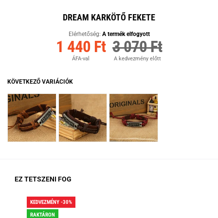
DREAM KARKÖTŐ FEKETE
Elérhetőség:
A termék elfogyott
1 440 Ft
3 070 Ft
ÁFA-val
A kedvezmény előtt
KÖVETKEZŐ VARIÁCIÓK
EZ TETSZENI FOG
KEDVEZMÉNY -30%
KED
RAKTÁRON
RA