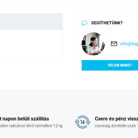
SEGÍTHETÜNK?
info@legy
HÍVJON MINKET
t napon belüli szállítás
Csere és pénz vissz
den raktáron lévő termékre 12-ig
csomag átvétele után 