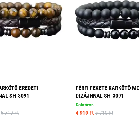
KARKÖTŐ EREDETI
FÉRFI FEKETE KARKÖTŐ M
NAL SH-3091
DIZÁJNNAL SH-3091
Raktáron
6 710 Ft
4 910 Ft
6 710 Ft