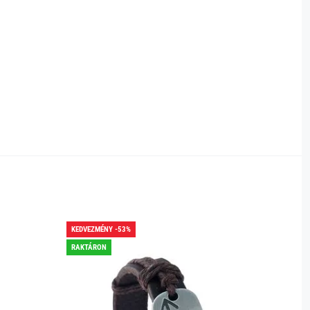
KEDVEZMÉNY -53%
KEDVEZ
RAKTÁRON
RAKTÁR