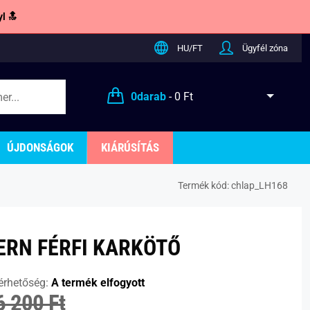
l 🔝
HU/FT
Ügyfél zóna
0
darab
-
0 Ft
ÚJDONSÁGOK
KIÁRÚSÍTÁS
Termék kód:
chlap_LH168
RN FÉRFI KARKÖTŐ
érhetőség:
A termék elfogyott
6 200 Ft