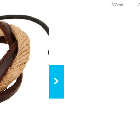
ÁFA-val
A