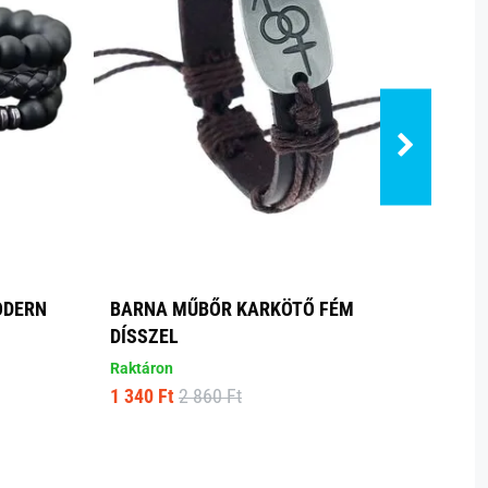
ODERN
BARNA MŰBŐR KARKÖTŐ FÉM
SZÍN
DÍSSZEL
Raktá
1 940
Raktáron
1 340 Ft
2 860 Ft