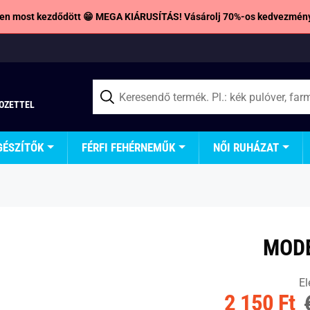
en most kezdődött 😁 MEGA KIÁRUSÍTÁS! Vásárolj 70%-os kedvezmény
TOZETTEL
GÉSZÍTŐK
FÉRFI FEHÉRNEMŰK
NŐI RUHÁZAT
MODE
El
2 150 Ft