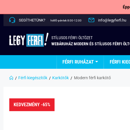
Épp
SEGÍTHETÜNK?
info@legyferfi.hu
hétfő-péntek 8:00-12:00
STÍLUSOS FÉRFI ÖLTÖZET
WEBÁRUHÁZ MODERN ÉS STÍLUSOS FÉRFI ÖL
FÉRFI RUHÁZAT
FÉRFI KIE
Férfi kiegészítők
Karkötők
Modern férfi karkötő
KEDVEZMÉNY -65%