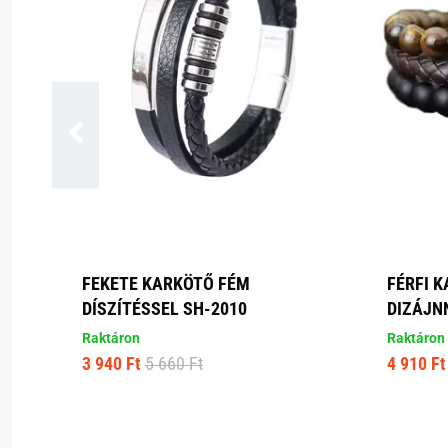
FEKETE KARKÖTŐ FÉM
FÉRFI 
DÍSZÍTÉSSEL SH-2010
DIZÁJN
Raktáron
Raktáron
3 940 Ft
5 660 Ft
4 910 Ft